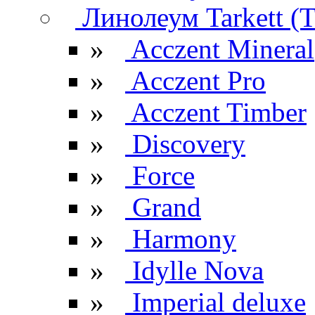
Линолеум Tarkett (Т
»
Acczent Mineral
»
Acczent Pro
»
Acczent Timber
»
Discovery
»
Force
»
Grand
»
Harmony
»
Idylle Nova
»
Imperial deluxe