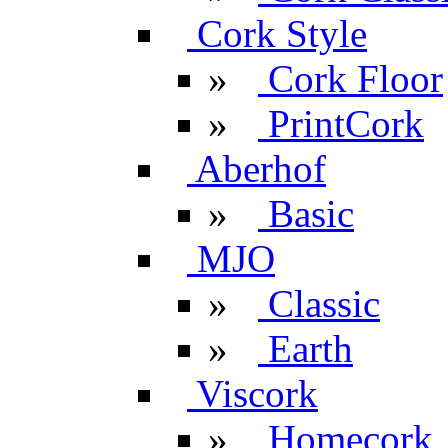
Cork Style
»
Cork Floor
»
PrintCork
Aberhof
»
Basic
MJO
»
Classic
»
Earth
Viscork
»
Homecork