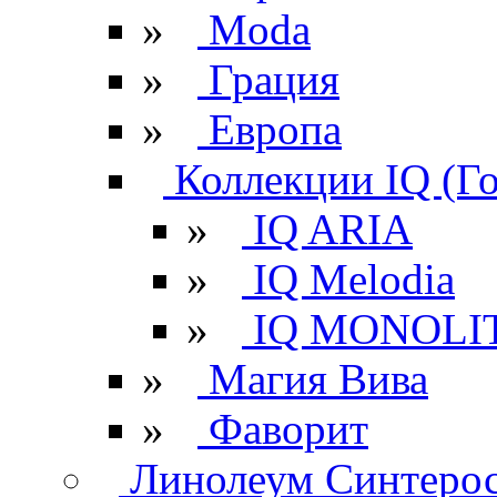
»
Moda
»
Грация
»
Европа
Коллекции IQ (Г
»
IQ ARIA
»
IQ Melodia
»
IQ MONOLI
»
Магия Вива
»
Фаворит
Линолеум Синтеро