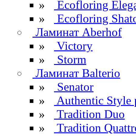
»
Ecofloring Eleg
»
Ecofloring Shat
Ламинат Aberhof
»
Victory
»
Storm
Ламинат Balterio
»
Senator
»
Authentic Style 
»
Tradition Duo
»
Tradition Quattr