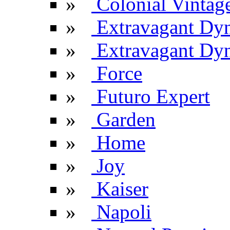
»
Colonial Vintag
»
Extravagant Dy
»
Extravagant Dyn
»
Force
»
Futuro Expert
»
Garden
»
Home
»
Joy
»
Kaiser
»
Napoli