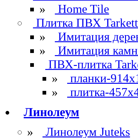
»
Home Tile
Плитка ПВХ Tarkett
»
Имитация дере
»
Имитация камн
ПВХ-плитка Tarke
»
планки-914x
»
плитка-457х
Линолеум
»
Линолеум Juteks