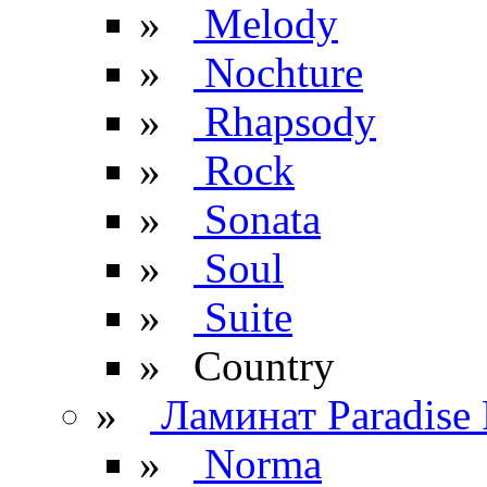
»
Melody
»
Nochture
»
Rhapsody
»
Rock
»
Sonata
»
Soul
»
Suite
» Сountry
»
Ламинат Paradise 
»
Norma