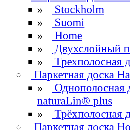
»
Stockholm
»
Suomi
»
Home
»
Двухслойный п
»
Трехполосная д
Паркетная доска Ha
»
Однополосная 
naturaLin® plus
»
Трёхполосная д
Паркетная доска H