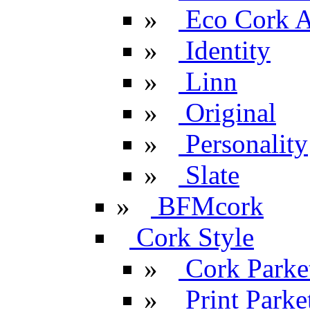
»
Eco Cork A
»
Identity
»
Linn
»
Original
»
Personality
»
Slate
»
BFMcork
Cork Style
»
Cork Parke
»
Print Parke