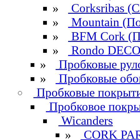
»
Corksribas 
»
Mountain (По
»
BFM Cork (П
»
Rondo DECO 
»
Пробковые рул
»
Пробковые обо
Пробковые покрыти
Пробковое покрыт
Wicanders
»
CORK PA