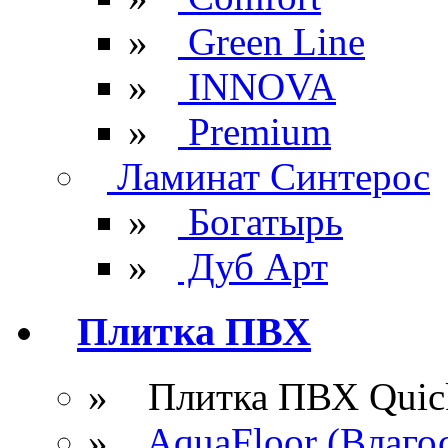
»
Green Line
»
INNOVA
»
Premium
Ламинат Синтерос
»
Богатырь
»
Дуб Арт
Плитка ПВХ
» Плитка ПВХ Quick
»
AquaFloor (Влаго