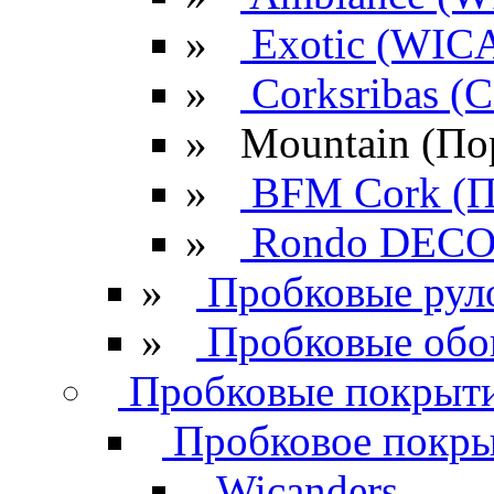
»
Exotic (WIC
»
Corksribas 
»
Mountain (По
»
BFM Cork (П
»
Rondo DECO 
»
Пробковые рул
»
Пробковые обо
Пробковые покрыти
Пробковое покрыт
Wicanders