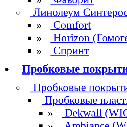
Линолеум Синтеро
»
Comfort
»
Horizon (Гомог
»
Спринт
Пробковые покрыт
Пробковые покрыти
Пробковые плас
»
Dekwall (WI
»
Ambiance (W