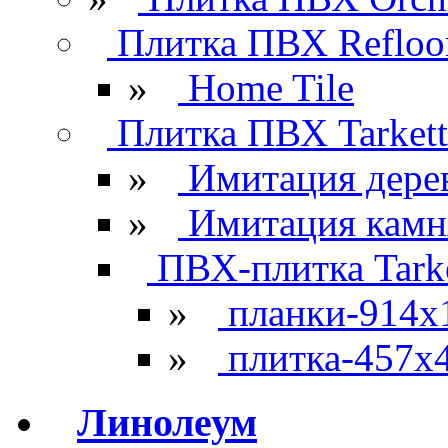
Плитка ПВХ Refloo
»
Home Tile
Плитка ПВХ Tarkett
»
Имитация дере
»
Имитация камн
ПВХ-плитка Tarke
»
планки-914x
»
плитка-457х
Линолеум