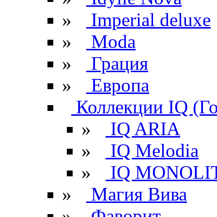
»
Imperial deluxe
»
Moda
»
Грация
»
Европа
Коллекции IQ (Г
»
IQ ARIA
»
IQ Melodia
»
IQ MONOLI
»
Магия Вива
»
Фаворит