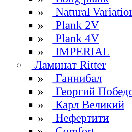
»
Natural Variatio
»
Plank 2V
»
Plank 4V
»
IMPERIAL
Ламинат Ritter
»
Ганнибал
»
Георгий Побед
»
Карл Великий
»
Нефертити
»
Comfort