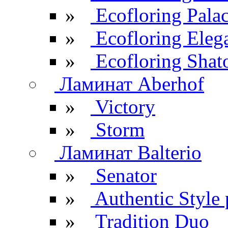
»
Ecofloring Pala
»
Ecofloring Eleg
»
Ecofloring Shat
Ламинат Aberhof
»
Victory
»
Storm
Ламинат Balterio
»
Senator
»
Authentic Style 
»
Tradition Duo