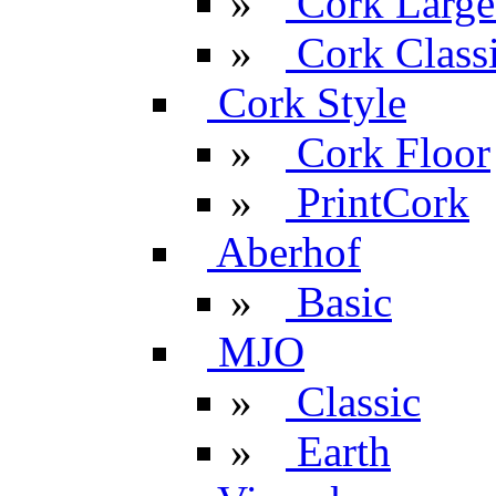
»
Cork Large
»
Cork Classi
Cork Style
»
Cork Floor
»
PrintCork
Aberhof
»
Basic
MJO
»
Classic
»
Earth