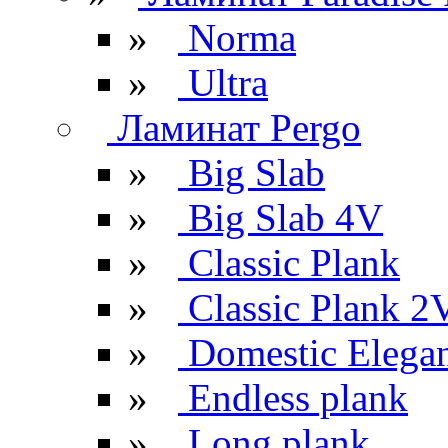
»
Norma
»
Ultra
Ламинат Pergo
»
Big Slab
»
Big Slab 4V
»
Classic Plank
»
Classic Plank 2
»
Domestic Elega
»
Endless plank
»
Long plank