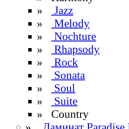
»
Jazz
»
Melody
»
Nochture
»
Rhapsody
»
Rock
»
Sonata
»
Soul
»
Suite
» Сountry
»
Ламинат Paradise 