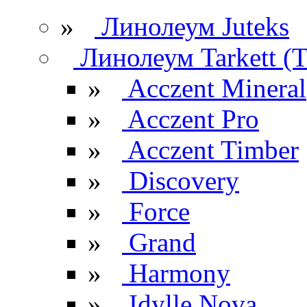
»
Линолеум Juteks
Линолеум Tarkett (Т
»
Acczent Mineral
»
Acczent Pro
»
Acczent Timber
»
Discovery
»
Force
»
Grand
»
Harmony
»
Idylle Nova