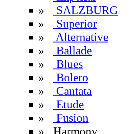
»
SALZBURG
»
Superior
»
Alternative
»
Ballade
»
Blues
»
Bolero
»
Cantata
»
Etude
»
Fusion
» Harmony