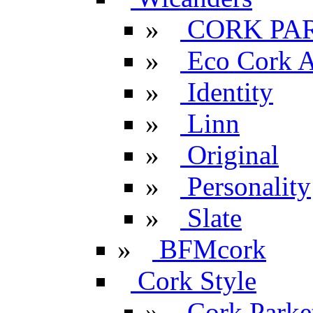
»
CORK PA
»
Eco Cork A
»
Identity
»
Linn
»
Original
»
Personality
»
Slate
»
BFMcork
Cork Style
»
Cork Parke