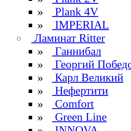
»
Plank 4V
»
IMPERIAL
Ламинат Ritter
»
Ганнибал
»
Георгий Побед
»
Карл Великий
»
Нефертити
»
Comfort
»
Green Line
»
INNOVA