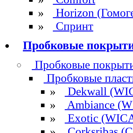
»
Horizon (Гомог
»
Спринт
Пробковые покрыт
Пробковые покрыти
Пробковые плас
»
Dekwall (WI
»
Ambiance (W
»
Exotic (WIC
»
Corksribas 