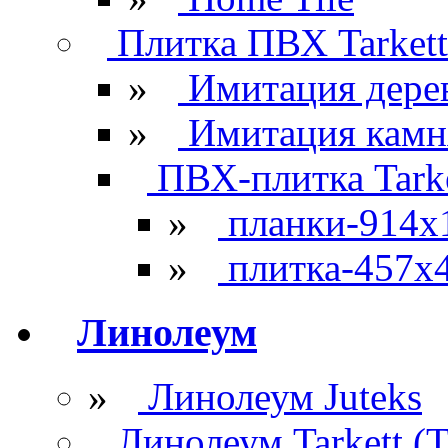
Плитка ПВХ Tarkett
»
Имитация дере
»
Имитация камн
ПВХ-плитка Tarke
»
планки-914x
»
плитка-457х
Линолеум
»
Линолеум Juteks
Линолеум Tarkett (Т