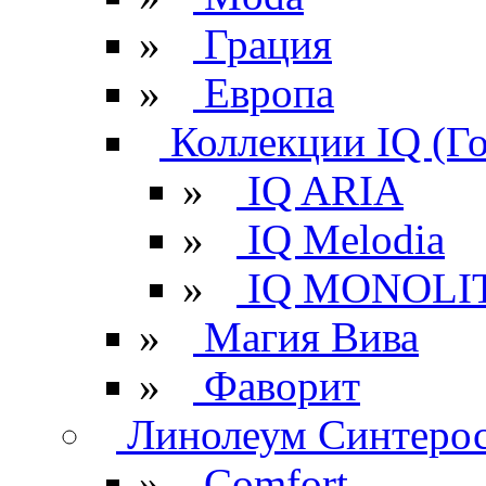
»
Грация
»
Европа
Коллекции IQ (Г
»
IQ ARIA
»
IQ Melodia
»
IQ MONOLI
»
Магия Вива
»
Фаворит
Линолеум Синтеро
»
Comfort