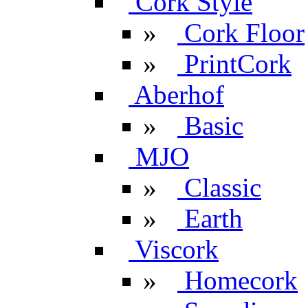
Cork Style
»
Cork Floor
»
PrintCork
Aberhof
»
Basic
MJO
»
Classic
»
Earth
Viscork
»
Homecork