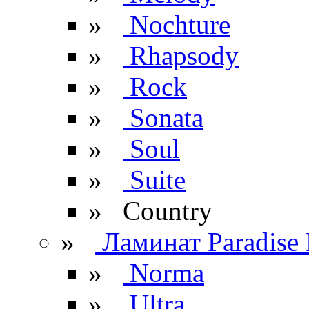
»
Nochture
»
Rhapsody
»
Rock
»
Sonata
»
Soul
»
Suite
» Сountry
»
Ламинат Paradise 
»
Norma
»
Ultra