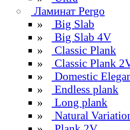
Ламинат Pergo
»
Big Slab
»
Big Slab 4V
»
Classic Plank
»
Classic Plank 2
»
Domestic Elega
»
Endless plank
»
Long plank
»
Natural Variatio
»
Plank 2V