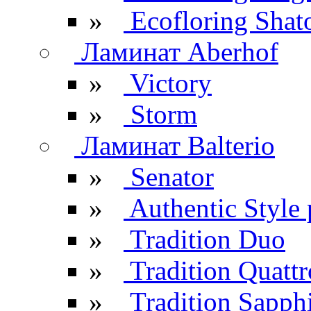
»
Ecofloring Shat
Ламинат Aberhof
»
Victory
»
Storm
Ламинат Balterio
»
Senator
»
Authentic Style 
»
Tradition Duo
»
Tradition Quattr
»
Tradition Sapph