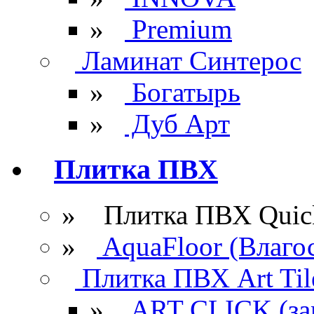
»
Premium
Ламинат Синтерос
»
Богатырь
»
Дуб Арт
Плитка ПВХ
» Плитка ПВХ Quick
»
AquaFloor (Влаго
Плитка ПВХ Art Til
»
ART CLICK (за