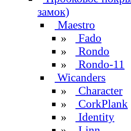
замок)
Maestro
»
Fado
»
Rondo
»
Rondo-11
Wicanders
»
Character
»
CorkPlank
»
Identity
»
Linn