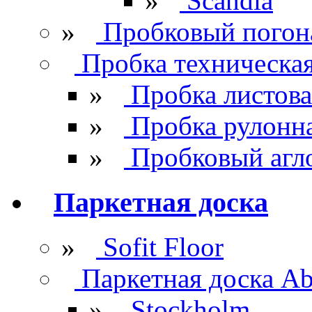
»
Scandia
»
Пробковый погон
Пробка техническа
»
Пробка листова
»
Пробка рулонн
»
Пробковый агл
Паркетная доска
»
Sofit Floor
Паркетная доска Ab
»
Stockholm