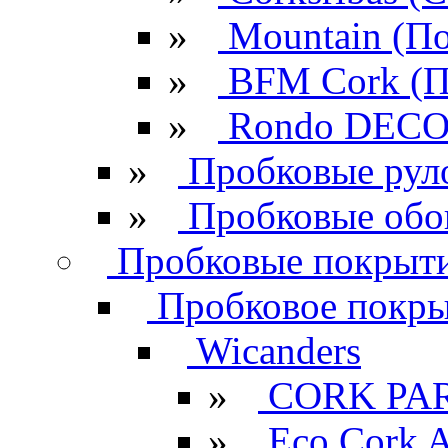
»
Mountain (По
»
BFM Cork (П
»
Rondo DECO 
»
Пробковые рул
»
Пробковые обо
Пробковые покрыти
Пробковое покрыт
Wicanders
»
CORK PA
»
Eco Cork A