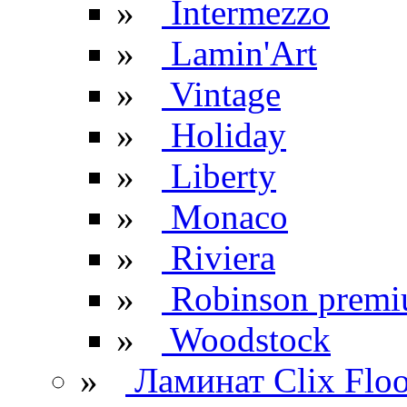
»
Intermezzo
»
Lamin'Art
»
Vintage
»
Holiday
»
Liberty
»
Monaco
»
Riviera
»
Robinson prem
»
Woodstock
»
Ламинат Clix Floo