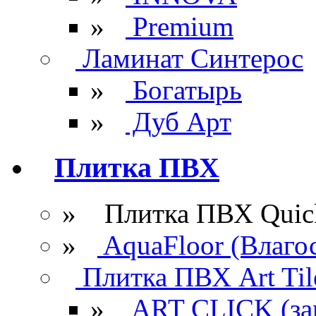
»
Premium
Ламинат Синтерос
»
Богатырь
»
Дуб Арт
Плитка ПВХ
» Плитка ПВХ Quick
»
AquaFloor (Влаго
Плитка ПВХ Art Til
»
ART CLICK (за