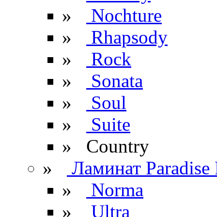
»
Nochture
»
Rhapsody
»
Rock
»
Sonata
»
Soul
»
Suite
» Сountry
»
Ламинат Paradise 
»
Norma
»
Ultra