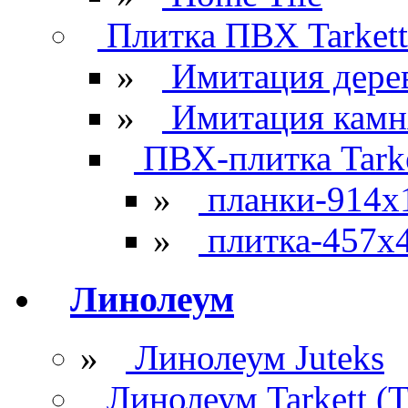
Плитка ПВХ Tarkett
»
Имитация дере
»
Имитация камн
ПВХ-плитка Tarke
»
планки-914x
»
плитка-457х
Линолеум
»
Линолеум Juteks
Линолеум Tarkett (Т