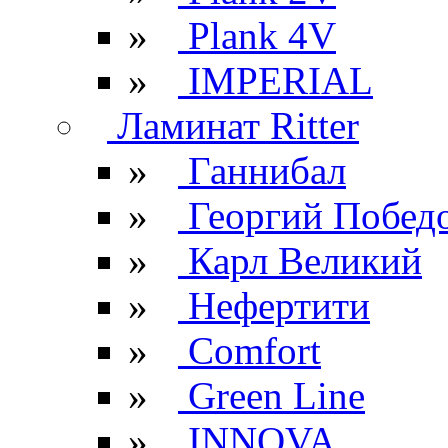
»
Plank 4V
»
IMPERIAL
Ламинат Ritter
»
Ганнибал
»
Георгий Побед
»
Карл Великий
»
Нефертити
»
Comfort
»
Green Line
»
INNOVA