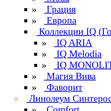
»
Грация
»
Европа
Коллекции IQ (Г
»
IQ ARIA
»
IQ Melodia
»
IQ MONOLI
»
Магия Вива
»
Фаворит
Линолеум Синтеро
»
Comfort