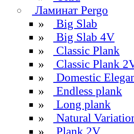
Ламинат Pergo
»
Big Slab
»
Big Slab 4V
»
Classic Plank
»
Classic Plank 2
»
Domestic Elega
»
Endless plank
»
Long plank
»
Natural Variatio
»
Plank 2V