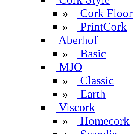
»
Cork Floor
»
PrintCork
Aberhof
»
Basic
MJO
»
Classic
»
Earth
Viscork
»
Homecork