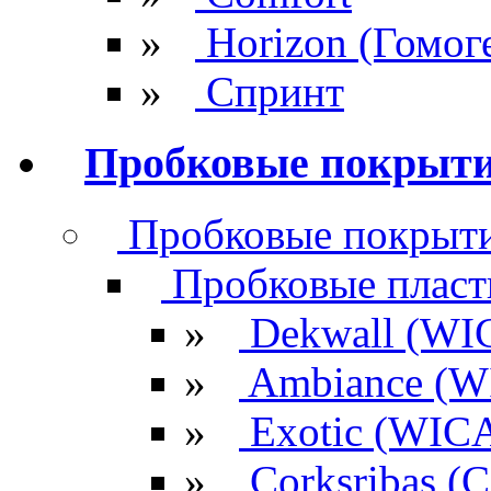
»
Horizon (Гомог
»
Спринт
Пробковые покрыт
Пробковые покрыти
Пробковые плас
»
Dekwall (WI
»
Ambiance (W
»
Exotic (WIC
»
Corksribas 