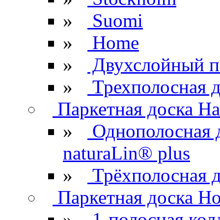
»
Suomi
»
Home
»
Двухслойный п
»
Трехполосная д
Паркетная доска Ha
»
Однополосная 
naturaLin® plus
»
Трёхполосная д
Паркетная доска H
»
1-полосная кол