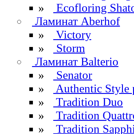
»
Ecofloring Shat
Ламинат Aberhof
»
Victory
»
Storm
Ламинат Balterio
»
Senator
»
Authentic Style 
»
Tradition Duo
»
Tradition Quattr
»
Tradition Sapph