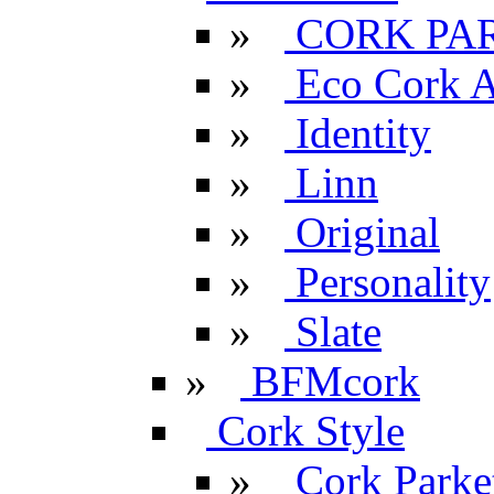
»
CORK PA
»
Eco Cork A
»
Identity
»
Linn
»
Original
»
Personality
»
Slate
»
BFMcork
Cork Style
»
Cork Parke