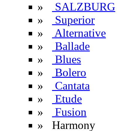
»
SALZBURG
»
Superior
»
Alternative
»
Ballade
»
Blues
»
Bolero
»
Cantata
»
Etude
»
Fusion
» Harmony