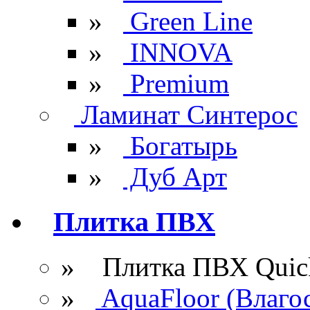
»
Green Line
»
INNOVA
»
Premium
Ламинат Синтерос
»
Богатырь
»
Дуб Арт
Плитка ПВХ
» Плитка ПВХ Quick
»
AquaFloor (Влаго