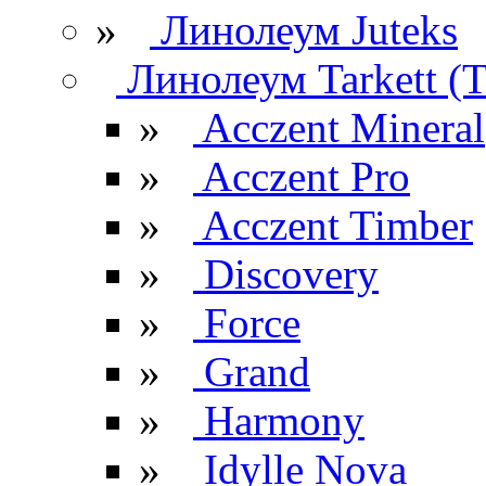
»
Линолеум Juteks
Линолеум Tarkett (Т
»
Acczent Mineral
»
Acczent Pro
»
Acczent Timber
»
Discovery
»
Force
»
Grand
»
Harmony
»
Idylle Nova