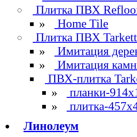
Плитка ПВХ Refloo
»
Home Tile
Плитка ПВХ Tarkett
»
Имитация дере
»
Имитация камн
ПВХ-плитка Tarke
»
планки-914x
»
плитка-457х
Линолеум