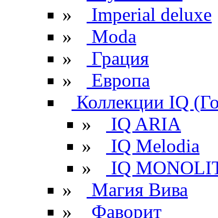
»
Imperial deluxe
»
Moda
»
Грация
»
Европа
Коллекции IQ (Г
»
IQ ARIA
»
IQ Melodia
»
IQ MONOLI
»
Магия Вива
»
Фаворит