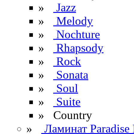
»
Jazz
»
Melody
»
Nochture
»
Rhapsody
»
Rock
»
Sonata
»
Soul
»
Suite
» Сountry
»
Ламинат Paradise 