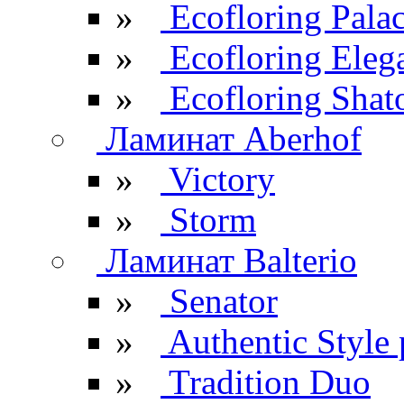
»
Ecofloring Pala
»
Ecofloring Eleg
»
Ecofloring Shat
Ламинат Aberhof
»
Victory
»
Storm
Ламинат Balterio
»
Senator
»
Authentic Style 
»
Tradition Duo