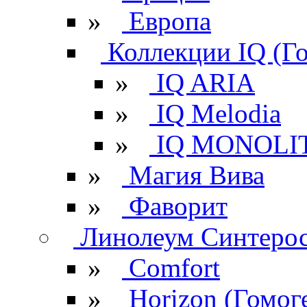
»
Европа
Коллекции IQ (Г
»
IQ ARIA
»
IQ Melodia
»
IQ MONOLI
»
Магия Вива
»
Фаворит
Линолеум Синтеро
»
Comfort
»
Horizon (Гомог