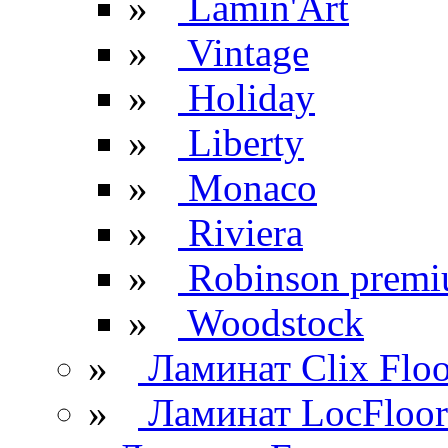
»
Lamin'Art
»
Vintage
»
Holiday
»
Liberty
»
Monaco
»
Riviera
»
Robinson prem
»
Woodstock
»
Ламинат Clix Floo
»
Ламинат LocFloor