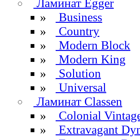
Ламинат Egger
»
Business
»
Country
»
Modern Block
»
Modern King
»
Solution
»
Universal
Ламинат Classen
»
Colonial Vintag
»
Extravagant Dy