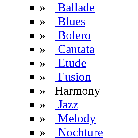
»
Ballade
»
Blues
»
Bolero
»
Cantata
»
Etude
»
Fusion
» Harmony
»
Jazz
»
Melody
»
Nochture