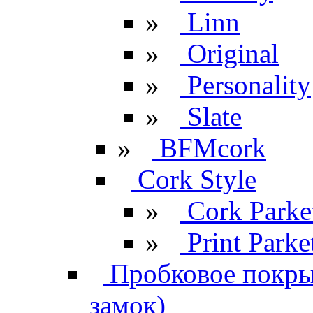
»
Linn
»
Original
»
Personality
»
Slate
»
BFMcork
Cork Style
»
Cork Parke
»
Print Parke
Пробковое покрыт
замок)