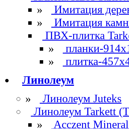
»
Имитация дере
»
Имитация камн
ПВХ-плитка Tarke
»
планки-914x
»
плитка-457х
Линолеум
»
Линолеум Juteks
Линолеум Tarkett (Т
»
Acczent Mineral