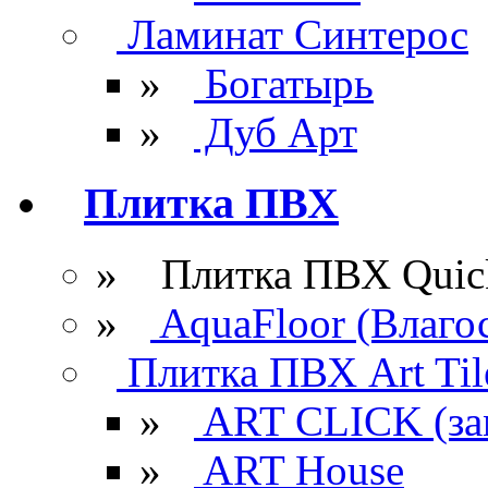
Ламинат Синтерос
»
Богатырь
»
Дуб Арт
Плитка ПВХ
» Плитка ПВХ Quick
»
AquaFloor (Влаго
Плитка ПВХ Art Til
»
ART CLICK (за
»
ART House