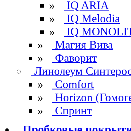
»
IQ ARIA
»
IQ Melodia
»
IQ MONOLI
»
Магия Вива
»
Фаворит
Линолеум Синтеро
»
Comfort
»
Horizon (Гомог
»
Спринт
Пробковые покрыт