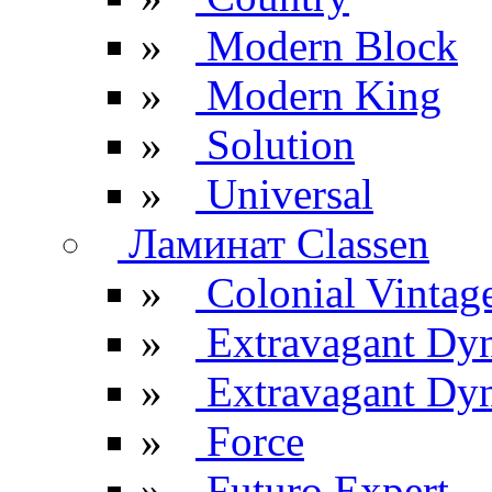
»
Modern Block
»
Modern King
»
Solution
»
Universal
Ламинат Classen
»
Colonial Vintag
»
Extravagant Dy
»
Extravagant Dyn
»
Force
»
Futuro Expert