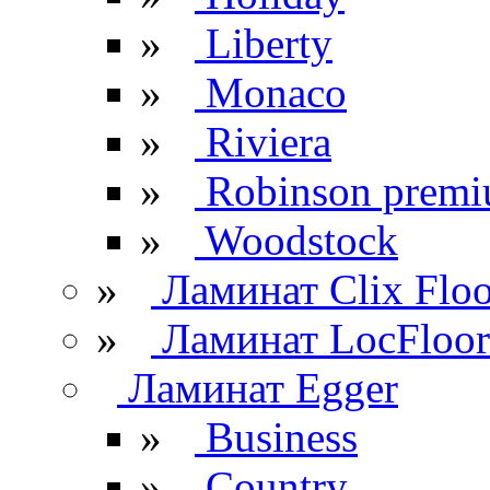
»
Liberty
»
Monaco
»
Riviera
»
Robinson prem
»
Woodstock
»
Ламинат Clix Floo
»
Ламинат LocFloor
Ламинат Egger
»
Business
»
Country