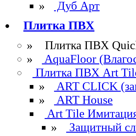
»
Дуб Арт
Плитка ПВХ
» Плитка ПВХ Quick
»
AquaFloor (Влаго
Плитка ПВХ Art Til
»
ART CLICK (за
»
ART House
Art Tile Имитация
»
Защитный сл