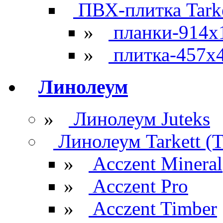
ПВХ-плитка Tarke
»
планки-914x
»
плитка-457х
Линолеум
»
Линолеум Juteks
Линолеум Tarkett (Т
»
Acczent Mineral
»
Acczent Pro
»
Acczent Timber