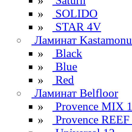
»
Saturn
»
SOLIDO
»
STAR 4V
Ламинат Kastamonu
»
Black
»
Blue
»
Red
Ламинат Belfloor
»
Provence MIX 
»
Provence REEF