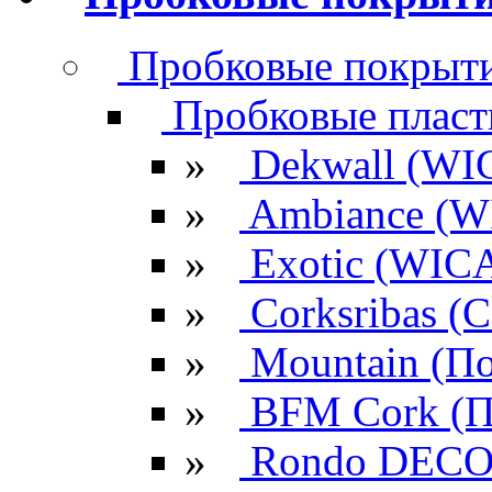
Пробковые покрыти
Пробковые плас
»
Dekwall (WI
»
Ambiance (W
»
Exotic (WIC
»
Corksribas 
»
Mountain (По
»
BFM Cork (П
»
Rondo DECO 