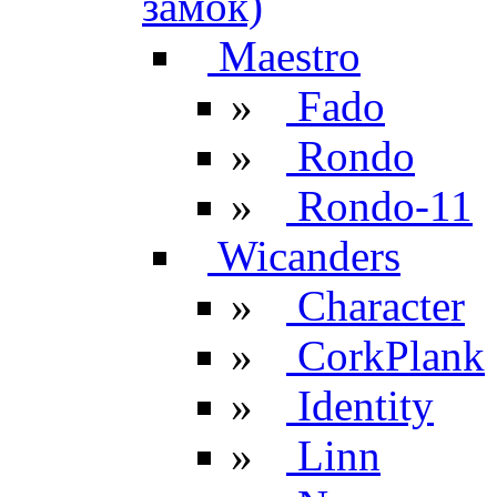
замок)
Maestro
»
Fado
»
Rondo
»
Rondo-11
Wicanders
»
Character
»
CorkPlank
»
Identity
»
Linn