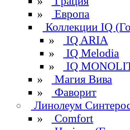
»
Грация
»
Европа
Коллекции IQ (Г
»
IQ ARIA
»
IQ Melodia
»
IQ MONOLI
»
Магия Вива
»
Фаворит
Линолеум Синтеро
»
Comfort