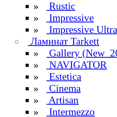
»
Rustic
»
Impressive
»
Impressive Ultr
Ламинат Tarkett
»
Gallery (New_2
»
NAVIGATOR
»
Estetica
»
Cinema
»
Artisan
»
Intermezzo