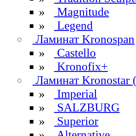
»
Magnitude
»
Legend
Ламинат Kronospan
»
Castello
»
Kronofix+
Ламинат Kronostar 
»
Imperial
»
SALZBURG
»
Superior
»
Alternative