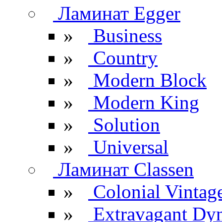
Ламинат Egger
»
Business
»
Country
»
Modern Block
»
Modern King
»
Solution
»
Universal
Ламинат Classen
»
Colonial Vintag
»
Extravagant Dy