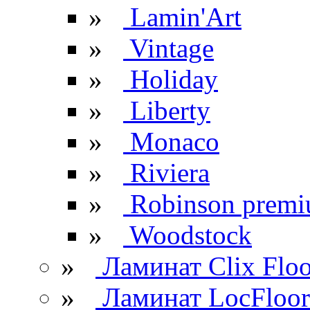
»
Lamin'Art
»
Vintage
»
Holiday
»
Liberty
»
Monaco
»
Riviera
»
Robinson prem
»
Woodstock
»
Ламинат Clix Floo
»
Ламинат LocFloor