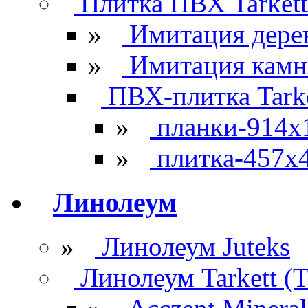
Плитка ПВХ Tarkett
»
Имитация дере
»
Имитация камн
ПВХ-плитка Tarke
»
планки-914x
»
плитка-457х
Линолеум
»
Линолеум Juteks
Линолеум Tarkett (Т