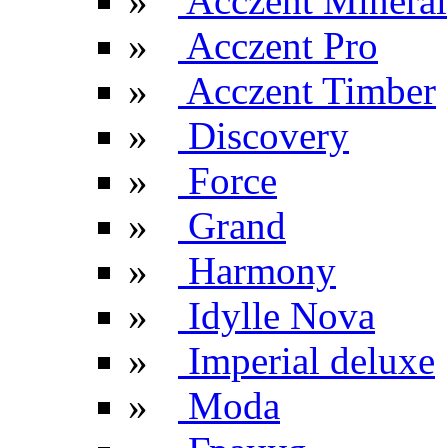
»
Acczent Mineral
»
Acczent Pro
»
Acczent Timber
»
Discovery
»
Force
»
Grand
»
Harmony
»
Idylle Nova
»
Imperial deluxe
»
Moda