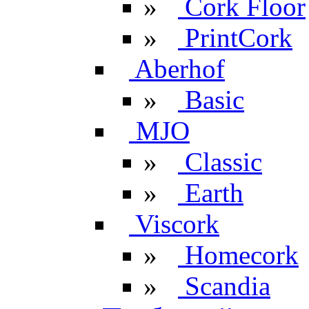
»
Cork Floor
»
PrintCork
Aberhof
»
Basic
MJO
»
Classic
»
Earth
Viscork
»
Homecork
»
Scandia