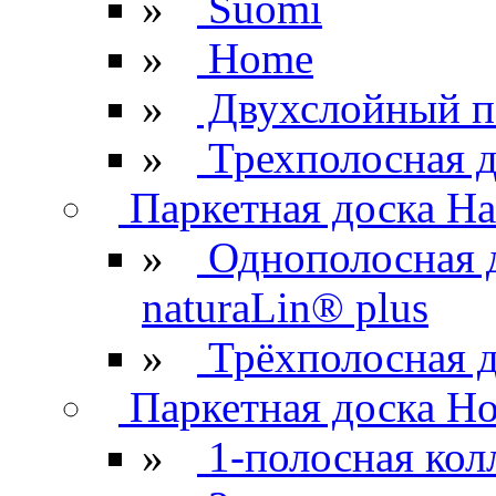
»
Suomi
»
Home
»
Двухслойный п
»
Трехполосная д
Паркетная доска Ha
»
Однополосная 
naturaLin® plus
»
Трёхполосная д
Паркетная доска H
»
1-полосная кол