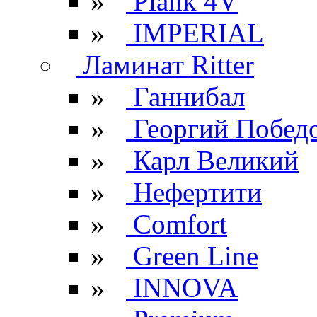
»
Plank 4V
»
IMPERIAL
Ламинат Ritter
»
Ганнибал
»
Георгий Побед
»
Карл Великий
»
Нефертити
»
Comfort
»
Green Line
»
INNOVA