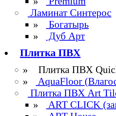
»
Premium
Ламинат Синтерос
»
Богатырь
»
Дуб Арт
Плитка ПВХ
» Плитка ПВХ Quick
»
AquaFloor (Влаго
Плитка ПВХ Art Til
»
ART CLICK (за