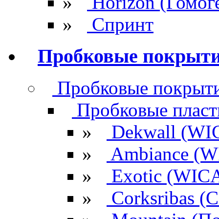
»
Horizon (Гомог
»
Спринт
Пробковые покрыт
Пробковые покрыти
Пробковые плас
»
Dekwall (WI
»
Ambiance (W
»
Exotic (WIC
»
Corksribas 