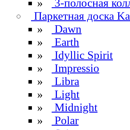
»
3-полосная кол
Паркетная доска Kar
»
Dawn
»
Earth
»
Idyllic Spirit
»
Impressio
»
Libra
»
Light
»
Midnight
»
Polar