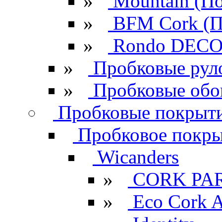
»
Mountain (По
»
BFM Cork (П
»
Rondo DECO 
»
Пробковые рул
»
Пробковые обо
Пробковые покрыти
Пробковое покрыт
Wicanders
»
CORK PA
»
Eco Cork A