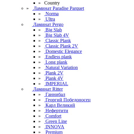
» Сountry
»
Ламинат Paradise Parquet
»
Norma
»
Ultra
Ламинат Pergo
»
Big Slab
»
Big Slab 4V
»
Classic Plank
»
Classic Plank 2V
»
Domestic Elegance
»
Endless plank
»
Long plank
»
Natural Variation
»
Plank 2V
»
Plank 4V
»
IMPERIAL
Ламинат Ritter
»
Ганнибал
»
Георгий Победоносец
»
Карл Великий
»
Нефертити
»
Comfort
»
Green Line
»
INNOVA
»
Premium