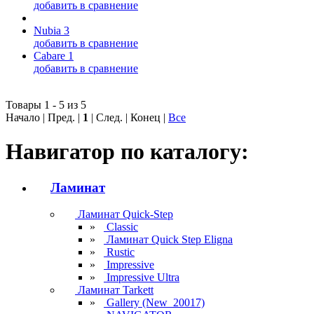
добавить в сравнение
Nubia 3
добавить в сравнение
Cabare 1
добавить в сравнение
Товары 1 - 5 из 5
Начало | Пред. |
1
| След. | Конец
|
Все
Навигатор по каталогу:
Ламинат
Ламинат Quick-Step
»
Classic
»
Ламинат Quick Step Eligna
»
Rustic
»
Impressive
»
Impressive Ultra
Ламинат Tarkett
»
Gallery (New_20017)