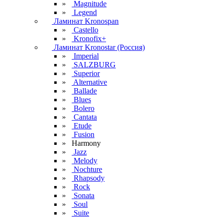
»
Magnitude
»
Legend
Ламинат Kronospan
»
Castello
»
Kronofix+
Ламинат Kronostar (Россия)
»
Imperial
»
SALZBURG
»
Superior
»
Alternative
»
Ballade
»
Blues
»
Bolero
»
Cantata
»
Etude
»
Fusion
» Harmony
»
Jazz
»
Melody
»
Nochture
»
Rhapsody
»
Rock
»
Sonata
»
Soul
»
Suite