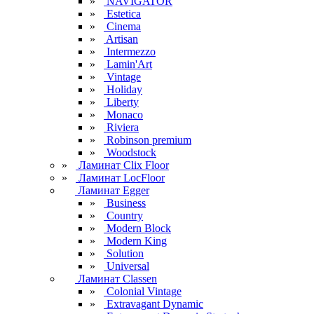
»
NAVIGATOR
»
Estetica
»
Cinema
»
Artisan
»
Intermezzo
»
Lamin'Art
»
Vintage
»
Holiday
»
Liberty
»
Monaco
»
Riviera
»
Robinson premium
»
Woodstock
»
Ламинат Clix Floor
»
Ламинат LocFloor
Ламинат Egger
»
Business
»
Country
»
Modern Block
»
Modern King
»
Solution
»
Universal
Ламинат Classen
»
Colonial Vintage
»
Extravagant Dynamic