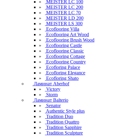
»
MEISTER LC 100
»
MEISTER LC 200
»
MEISTER LC 70
»
MEISTER LD 200
»
MEISTER LS 300
»
Ecoflooring Villa
»
Ecoflooring Art Wood
»
Ecoflooring Brush Wood
»
Ecoflooring Castle
»
Ecoflooring Classic
»
Ecoflooring Cottage
»
Ecoflooring Country
»
Ecofloring Palace
»
Ecofloring Elegance
»
Ecofloring Shato
Ламинат Aberhof
»
Victory
»
Storm
Ламинат Balterio
»
Senator
»
Authentic Style plus
»
Tradition Duo
»
Tradition Quattro
»
Tradition Sapphire
»
Tradition Sculpture