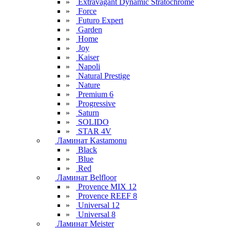
»
Extravagant Dynamic Stratochrome
»
Force
»
Futuro Expert
»
Garden
»
Home
»
Joy
»
Kaiser
»
Napoli
»
Natural Prestige
»
Nature
»
Premium 6
»
Progressive
»
Saturn
»
SOLIDO
»
STAR 4V
Ламинат Kastamonu
»
Black
»
Blue
»
Red
Ламинат Belfloor
»
Provence MIX 12
»
Provence REEF 8
»
Universal 12
»
Universal 8
Ламинат Meister