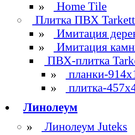
»
Home Tile
Плитка ПВХ Tarkett
»
Имитация дере
»
Имитация камн
ПВХ-плитка Tarke
»
планки-914x
»
плитка-457х
Линолеум
»
Линолеум Juteks