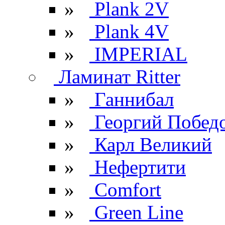
»
Plank 2V
»
Plank 4V
»
IMPERIAL
Ламинат Ritter
»
Ганнибал
»
Георгий Побед
»
Карл Великий
»
Нефертити
»
Comfort
»
Green Line