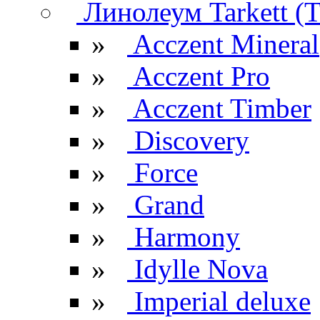
Линолеум Tarkett (Т
»
Acczent Mineral
»
Acczent Pro
»
Acczent Timber
»
Discovery
»
Force
»
Grand
»
Harmony
»
Idylle Nova
»
Imperial deluxe