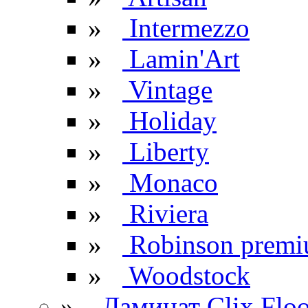
»
Intermezzo
»
Lamin'Art
»
Vintage
»
Holiday
»
Liberty
»
Monaco
»
Riviera
»
Robinson prem
»
Woodstock
»
Ламинат Clix Floo