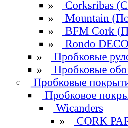
»
Corksribas 
»
Mountain (По
»
BFM Cork (П
»
Rondo DECO 
»
Пробковые рул
»
Пробковые обо
Пробковые покрыти
Пробковое покрыт
Wicanders
»
CORK PA