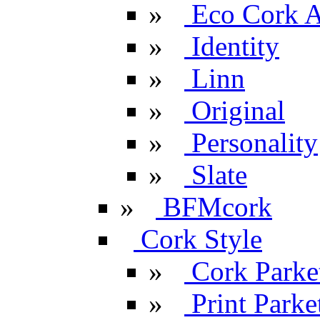
»
Eco Cork A
»
Identity
»
Linn
»
Original
»
Personality
»
Slate
»
BFMcork
Cork Style
»
Cork Parke
»
Print Parke