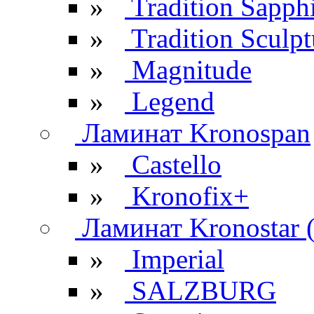
»
Tradition Sapph
»
Tradition Sculpt
»
Magnitude
»
Legend
Ламинат Kronospan
»
Castello
»
Kronofix+
Ламинат Kronostar 
»
Imperial
»
SALZBURG