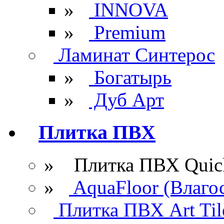
»
INNOVA
»
Premium
Ламинат Синтерос
»
Богатырь
»
Дуб Арт
Плитка ПВХ
» Плитка ПВХ Quick
»
AquaFloor (Влаго
Плитка ПВХ Art Til