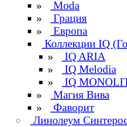
»
Moda
»
Грация
»
Европа
Коллекции IQ (Г
»
IQ ARIA
»
IQ Melodia
»
IQ MONOLI
»
Магия Вива
»
Фаворит
Линолеум Синтеро