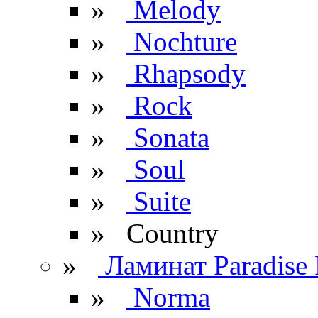
»
Melody
»
Nochture
»
Rhapsody
»
Rock
»
Sonata
»
Soul
»
Suite
» Сountry
»
Ламинат Paradise 
»
Norma