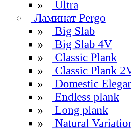
»
Ultra
Ламинат Pergo
»
Big Slab
»
Big Slab 4V
»
Classic Plank
»
Classic Plank 2
»
Domestic Elega
»
Endless plank
»
Long plank
»
Natural Variatio