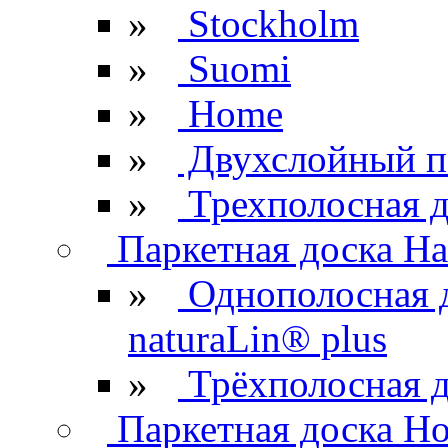
»
Stockholm
»
Suomi
»
Home
»
Двухслойный п
»
Трехполосная д
Паркетная доска Ha
»
Однополосная 
naturaLin® plus
»
Трёхполосная д
Паркетная доска H