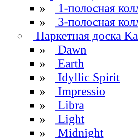
»
1-полосная кол
»
3-полосная кол
Паркетная доска Kar
»
Dawn
»
Earth
»
Idyllic Spirit
»
Impressio
»
Libra
»
Light
»
Midnight