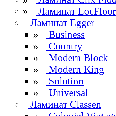
»
Ламинат LocFloor
Ламинат Egger
»
Business
»
Country
»
Modern Block
»
Modern King
»
Solution
»
Universal
Ламинат Classen
»
Colonial Vintag