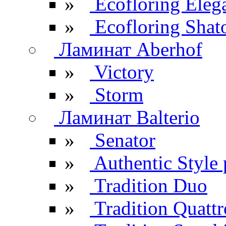
»
Ecofloring Eleg
»
Ecofloring Shat
Ламинат Aberhof
»
Victory
»
Storm
Ламинат Balterio
»
Senator
»
Authentic Style 
»
Tradition Duo
»
Tradition Quattr