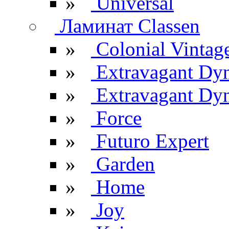
»
Universal
Ламинат Classen
»
Colonial Vintag
»
Extravagant Dy
»
Extravagant Dyn
»
Force
»
Futuro Expert
»
Garden
»
Home
»
Joy