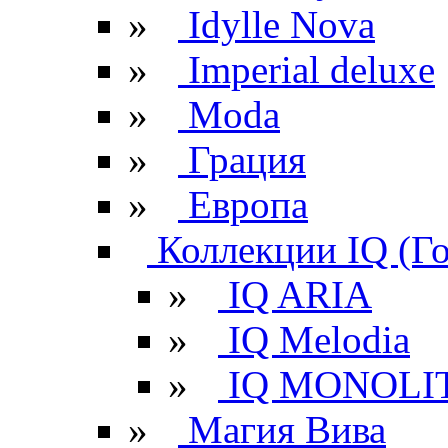
»
Idylle Nova
»
Imperial deluxe
»
Moda
»
Грация
»
Европа
Коллекции IQ (Г
»
IQ ARIA
»
IQ Melodia
»
IQ MONOLI
»
Магия Вива