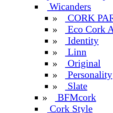
Wicanders
»
CORK PA
»
Eco Cork A
»
Identity
»
Linn
»
Original
»
Personality
»
Slate
»
BFMcork
Cork Style