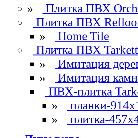
»
Плитка ПВХ Orchi
Плитка ПВХ Refloo
»
Home Tile
Плитка ПВХ Tarkett
»
Имитация дере
»
Имитация камн
ПВХ-плитка Tarke
»
планки-914x
»
плитка-457х