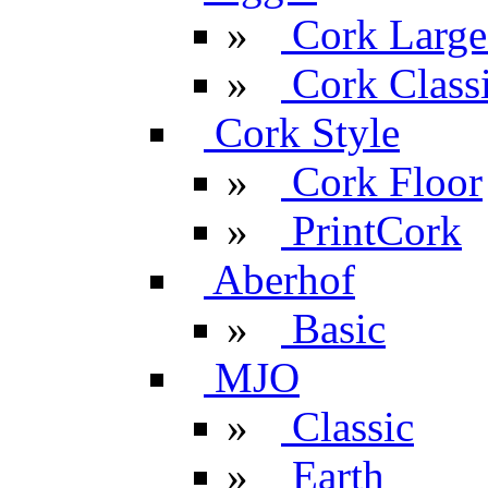
»
Cork Large
»
Cork Classi
Cork Style
»
Cork Floor
»
PrintCork
Aberhof
»
Basic
MJO
»
Classic
»
Earth