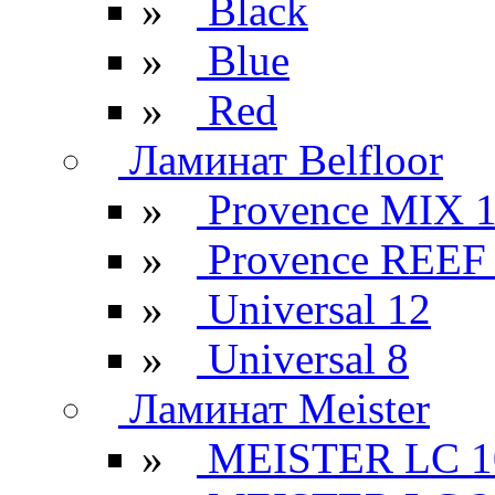
»
Black
»
Blue
»
Red
Ламинат Belfloor
»
Provence MIX 
»
Provence REEF
»
Universal 12
»
Universal 8
Ламинат Meister
»
MEISTER LC 1