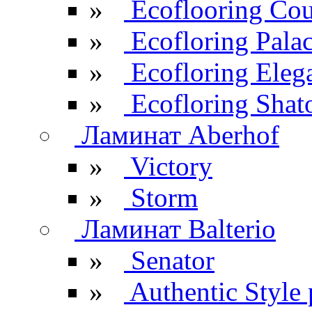
»
Ecoflooring Cou
»
Ecofloring Pala
»
Ecofloring Eleg
»
Ecofloring Shat
Ламинат Aberhof
»
Victory
»
Storm
Ламинат Balterio
»
Senator
»
Authentic Style 