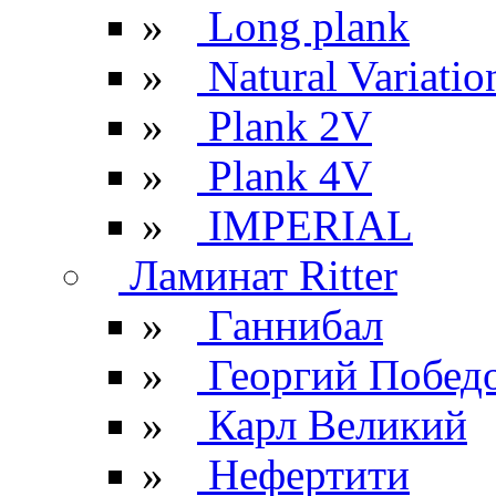
»
Long plank
»
Natural Variatio
»
Plank 2V
»
Plank 4V
»
IMPERIAL
Ламинат Ritter
»
Ганнибал
»
Георгий Побед
»
Карл Великий
»
Нефертити