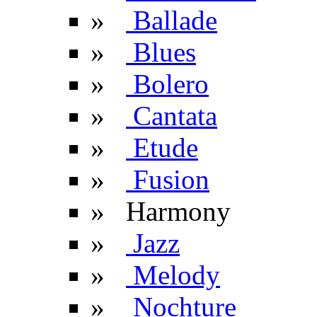
»
Ballade
»
Blues
»
Bolero
»
Cantata
»
Etude
»
Fusion
» Harmony
»
Jazz
»
Melody
»
Nochture