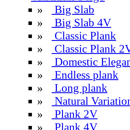
»
Big Slab
»
Big Slab 4V
»
Classic Plank
»
Classic Plank 2
»
Domestic Elega
»
Endless plank
»
Long plank
»
Natural Variatio
»
Plank 2V
»
Plank 4V