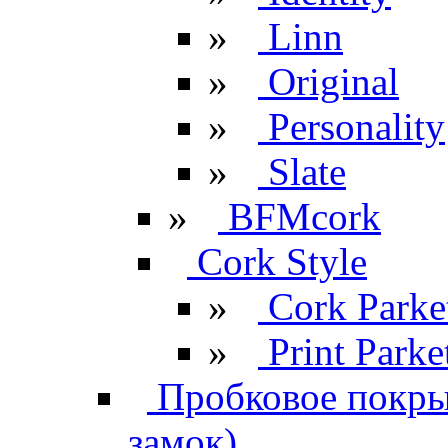
»
Linn
»
Original
»
Personality
»
Slate
»
BFMcork
Cork Style
»
Cork Parke
»
Print Parke
Пробковое покрыт
замок)