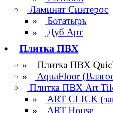
Ламинат Синтерос
»
Богатырь
»
Дуб Арт
Плитка ПВХ
» Плитка ПВХ Quick
»
AquaFloor (Влаго
Плитка ПВХ Art Til
»
ART CLICK (за
»
ART House