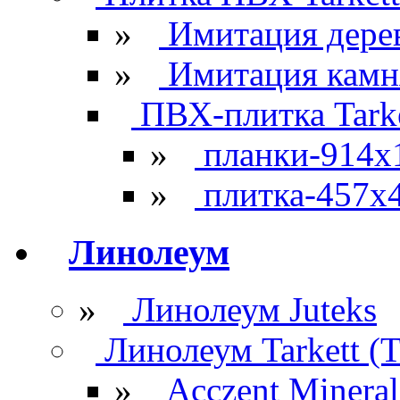
»
Имитация дере
»
Имитация камн
ПВХ-плитка Tarke
»
планки-914x
»
плитка-457х
Линолеум
»
Линолеум Juteks
Линолеум Tarkett (Т
»
Acczent Mineral