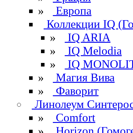
»
Европа
Коллекции IQ (Г
»
IQ ARIA
»
IQ Melodia
»
IQ MONOLI
»
Магия Вива
»
Фаворит
Линолеум Синтеро
»
Comfort
»
Horizon (Гомог