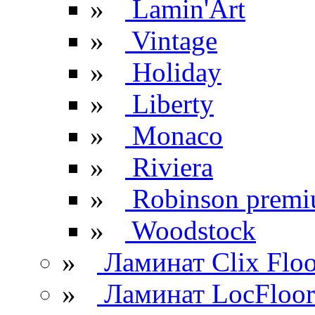
»
Lamin'Art
»
Vintage
»
Holiday
»
Liberty
»
Monaco
»
Riviera
»
Robinson prem
»
Woodstock
»
Ламинат Clix Floo
»
Ламинат LocFloor