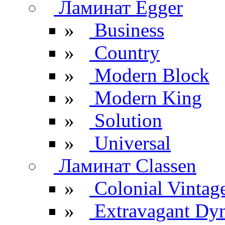
Ламинат Egger
»
Business
»
Country
»
Modern Block
»
Modern King
»
Solution
»
Universal
Ламинат Classen
»
Colonial Vintag
»
Extravagant Dy