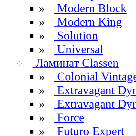
»
Modern Block
»
Modern King
»
Solution
»
Universal
Ламинат Classen
»
Colonial Vintag
»
Extravagant Dy
»
Extravagant Dyn
»
Force
»
Futuro Expert