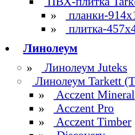
ПВХ-плитка Tarke
»
планки-914x
»
плитка-457х
Линолеум
»
Линолеум Juteks
Линолеум Tarkett (Т
»
Acczent Mineral
»
Acczent Pro
»
Acczent Timber