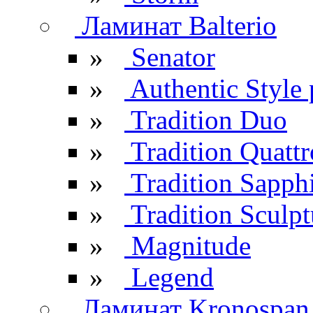
Ламинат Balterio
»
Senator
»
Authentic Style 
»
Tradition Duo
»
Tradition Quattr
»
Tradition Sapph
»
Tradition Sculpt
»
Magnitude
»
Legend
Ламинат Kronospan