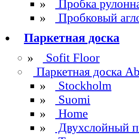
»
Пробка рулонн
»
Пробковый агл
Паркетная доска
»
Sofit Floor
Паркетная доска Ab
»
Stockholm
»
Suomi
»
Home
»
Двухслойный п