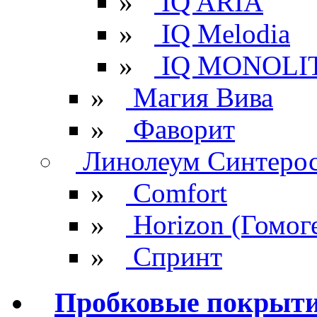
»
IQ ARIA
»
IQ Melodia
»
IQ MONOLI
»
Магия Вива
»
Фаворит
Линолеум Синтеро
»
Comfort
»
Horizon (Гомог
»
Спринт
Пробковые покрыт