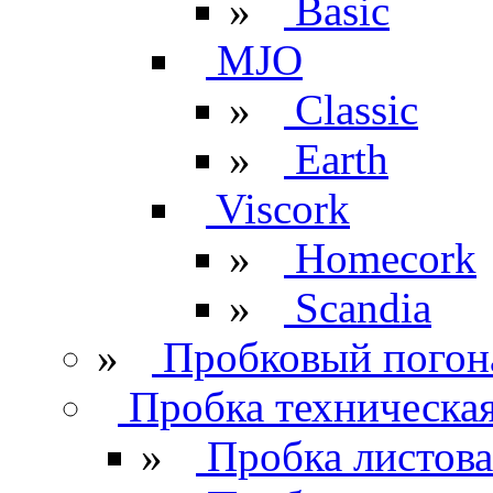
»
Basic
MJO
»
Classic
»
Earth
Viscork
»
Homecork
»
Scandia
»
Пробковый погон
Пробка техническа
»
Пробка листова