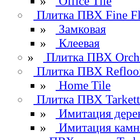
»
Office Tile
Плитка ПВХ Fine Fl
»
Замковая
»
Клеевая
»
Плитка ПВХ Orchi
Плитка ПВХ Refloo
»
Home Tile
Плитка ПВХ Tarkett
»
Имитация дере
»
Имитация камн