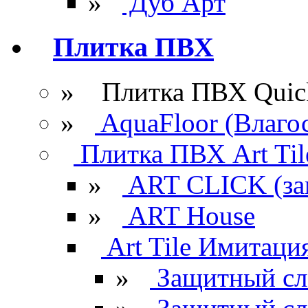
»
Дуб Арт
Плитка ПВХ
» Плитка ПВХ Quick
»
AquaFloor (Влаго
Плитка ПВХ Art Til
»
ART CLICK (за
»
ART House
Art Tile Имитация
»
Защитный сл