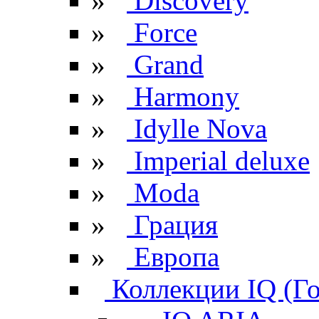
»
Discovery
»
Force
»
Grand
»
Harmony
»
Idylle Nova
»
Imperial deluxe
»
Moda
»
Грация
»
Европа
Коллекции IQ (Г