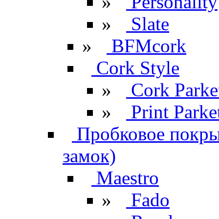
»
Personality
»
Slate
»
BFMcork
Cork Style
»
Cork Parke
»
Print Parke
Пробковое покрыт
замок)
Maestro
»
Fado