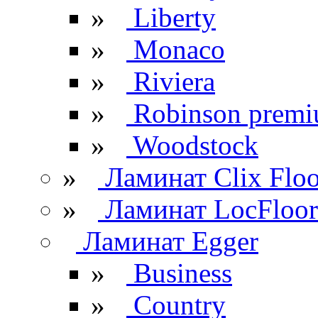
»
Liberty
»
Monaco
»
Riviera
»
Robinson prem
»
Woodstock
»
Ламинат Clix Floo
»
Ламинат LocFloor
Ламинат Egger
»
Business
»
Country