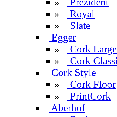
»
Prezident
»
Royal
»
Slate
Egger
»
Cork Large
»
Cork Classi
Cork Style
»
Cork Floor
»
PrintCork
Aberhof