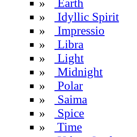
»
Earth
»
Idyllic Spirit
»
Impressio
»
Libra
»
Light
»
Midnight
»
Polar
»
Saima
»
Spice
»
Time