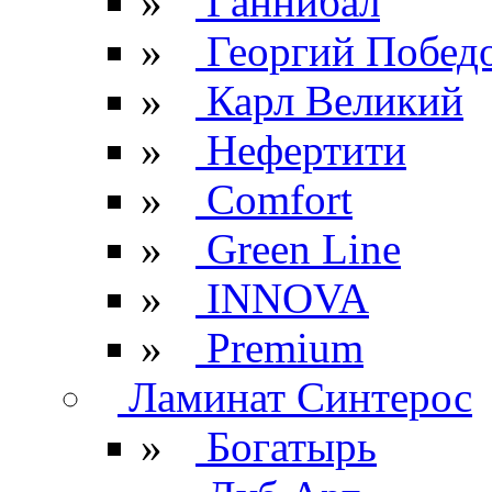
»
Ганнибал
»
Георгий Побед
»
Карл Великий
»
Нефертити
»
Comfort
»
Green Line
»
INNOVA
»
Premium
Ламинат Синтерос
»
Богатырь