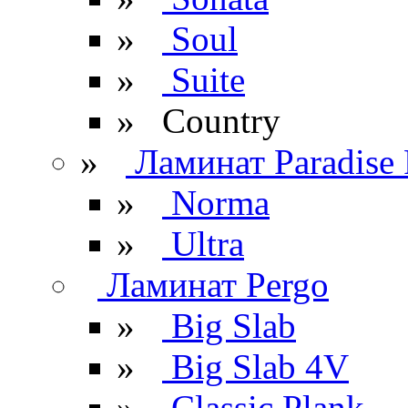
»
Soul
»
Suite
» Сountry
»
Ламинат Paradise 
»
Norma
»
Ultra
Ламинат Pergo
»
Big Slab
»
Big Slab 4V
»
Classic Plank