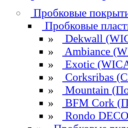
Пробковые покрыти
Пробковые плас
»
Dekwall (WI
»
Ambiance (W
»
Exotic (WIC
»
Corksribas 
»
Mountain (По
»
BFM Cork (П
»
Rondo DECO 