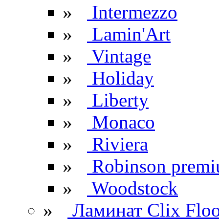
»
Intermezzo
»
Lamin'Art
»
Vintage
»
Holiday
»
Liberty
»
Monaco
»
Riviera
»
Robinson prem
»
Woodstock
»
Ламинат Clix Floo