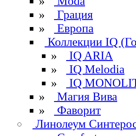
»
Moda
»
Грация
»
Европа
Коллекции IQ (Г
»
IQ ARIA
»
IQ Melodia
»
IQ MONOLI
»
Магия Вива
»
Фаворит
Линолеум Синтеро