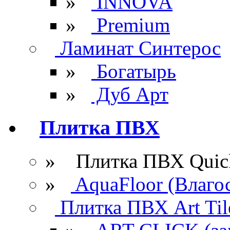
»
INNOVA
»
Premium
Ламинат Синтерос
»
Богатырь
»
Дуб Арт
Плитка ПВХ
» Плитка ПВХ Quick
»
AquaFloor (Влаго
Плитка ПВХ Art Til