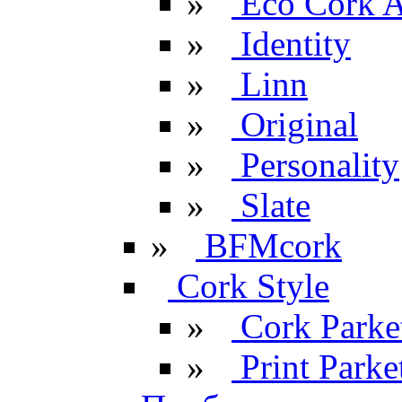
»
Eco Cork A
»
Identity
»
Linn
»
Original
»
Personality
»
Slate
»
BFMcork
Cork Style
»
Cork Parke
»
Print Parke