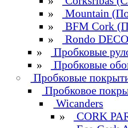
»
Corksribas 
»
Mountain (По
»
BFM Cork (П
»
Rondo DECO 
»
Пробковые рул
»
Пробковые обо
Пробковые покрыти
Пробковое покрыт
Wicanders
»
CORK PA