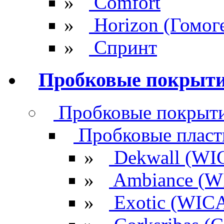
»
Comfort
»
Horizon (Гомог
»
Спринт
Пробковые покрыт
Пробковые покрыти
Пробковые плас
»
Dekwall (WI
»
Ambiance (W
»
Exotic (WIC