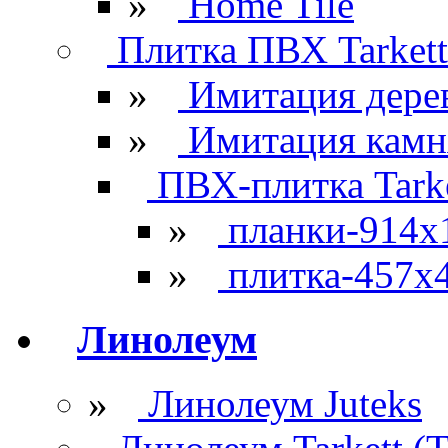
»
Home Tile
Плитка ПВХ Tarkett
»
Имитация дере
»
Имитация камн
ПВХ-плитка Tarke
»
планки-914x
»
плитка-457х
Линолеум
»
Линолеум Juteks