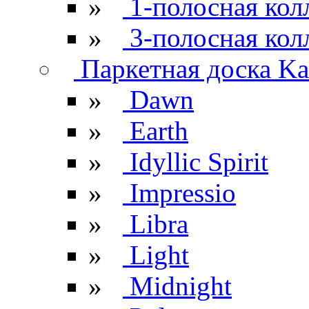
»
1-полосная кол
»
3-полосная кол
Паркетная доска Kar
»
Dawn
»
Earth
»
Idyllic Spirit
»
Impressio
»
Libra
»
Light
»
Midnight