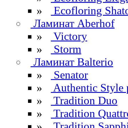
»
Ecofloring Shat
Ламинат Aberhof
»
Victory
»
Storm
Ламинат Balterio
»
Senator
»
Authentic Style 
»
Tradition Duo
»
Tradition Quattr
»
Tradition Sapph