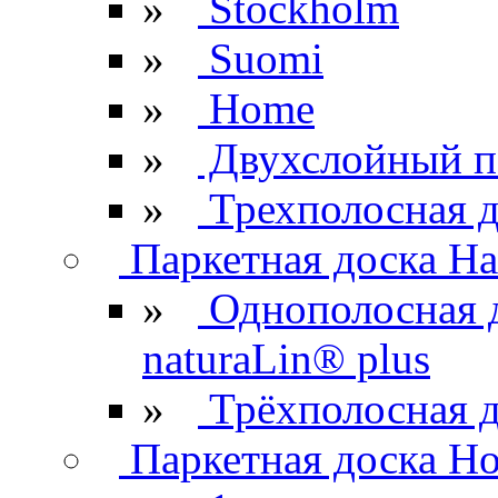
»
Stockholm
»
Suomi
»
Home
»
Двухслойный п
»
Трехполосная д
Паркетная доска Ha
»
Однополосная 
naturaLin® plus
»
Трёхполосная д
Паркетная доска H