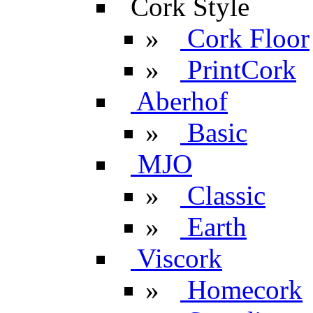
Cork Style
»
Cork Floor
»
PrintCork
Aberhof
»
Basic
MJO
»
Classic
»
Earth
Viscork
»
Homecork