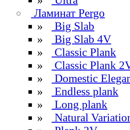
Ламинат Pergo
»
Big Slab
»
Big Slab 4V
»
Classic Plank
»
Classic Plank 2
»
Domestic Elega
»
Endless plank
»
Long plank
»
Natural Variatio