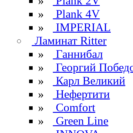
»
Plank 2V
»
Plank 4V
»
IMPERIAL
Ламинат Ritter
»
Ганнибал
»
Георгий Побед
»
Карл Великий
»
Нефертити
»
Comfort
»
Green Line