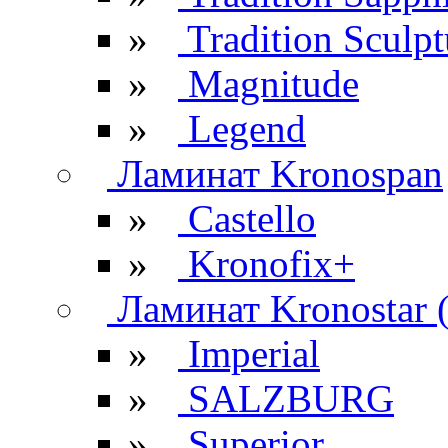
»
Tradition Sculpt
»
Magnitude
»
Legend
Ламинат Kronospan
»
Castello
»
Kronofix+
Ламинат Kronostar 
»
Imperial
»
SALZBURG
»
Superior