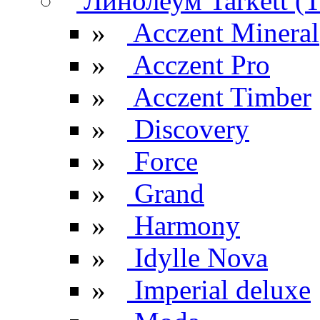
Линолеум Tarkett (Т
»
Acczent Mineral
»
Acczent Pro
»
Acczent Timber
»
Discovery
»
Force
»
Grand
»
Harmony
»
Idylle Nova
»
Imperial deluxe