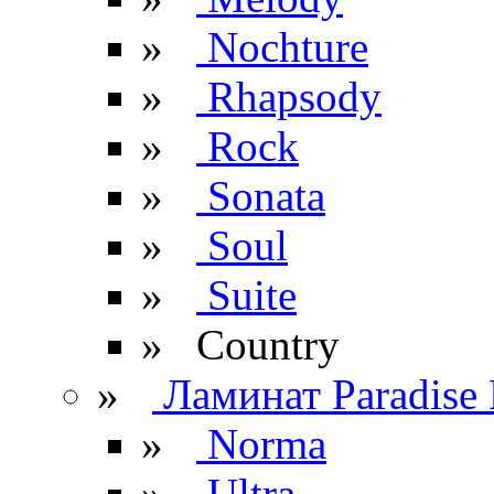
»
Nochture
»
Rhapsody
»
Rock
»
Sonata
»
Soul
»
Suite
» Сountry
»
Ламинат Paradise 
»
Norma
»
Ultra