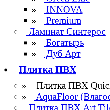
»
INNOVA
»
Premium
Ламинат Синтерос
»
Богатырь
»
Дуб Арт
Плитка ПВХ
» Плитка ПВХ Quick
»
AquaFloor (Влаго
Плитка ПВХ Art Til