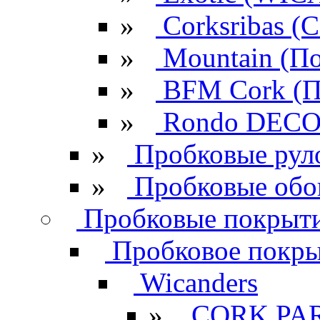
»
Corksribas 
»
Mountain (По
»
BFM Cork (П
»
Rondo DECO 
»
Пробковые рул
»
Пробковые обо
Пробковые покрыти
Пробковое покрыт
Wicanders
»
CORK PA