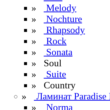
»
Melody
»
Nochture
»
Rhapsody
»
Rock
»
Sonata
»
Soul
»
Suite
» Сountry
»
Ламинат Paradise 
»
Norma