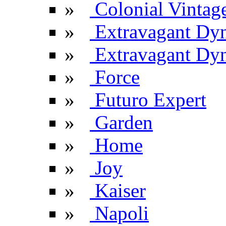
»
Colonial Vintag
»
Extravagant Dy
»
Extravagant Dyn
»
Force
»
Futuro Expert
»
Garden
»
Home
»
Joy
»
Kaiser
»
Napoli