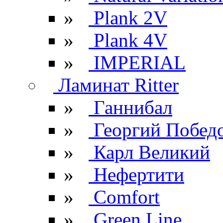
»
Plank 2V
»
Plank 4V
»
IMPERIAL
Ламинат Ritter
»
Ганнибал
»
Георгий Побед
»
Карл Великий
»
Нефертити
»
Comfort
»
Green Line