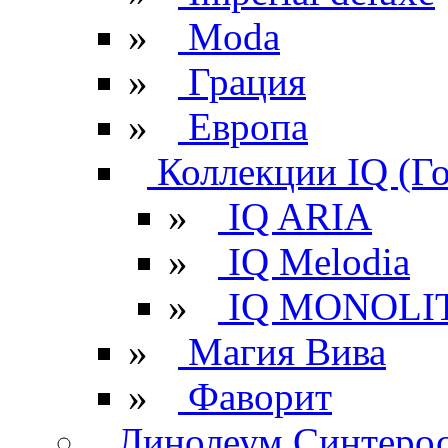
»
Moda
»
Грация
»
Европа
Коллекции IQ (Г
»
IQ ARIA
»
IQ Melodia
»
IQ MONOLI
»
Магия Вива
»
Фаворит
Линолеум Синтеро