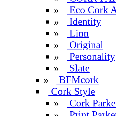
»
Eco Cork A
»
Identity
»
Linn
»
Original
»
Personality
»
Slate
»
BFMcork
Cork Style
»
Cork Parke
»
Print Parke