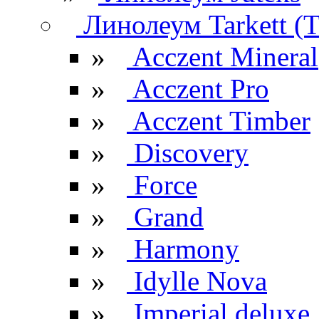
Линолеум Tarkett (Т
»
Acczent Mineral
»
Acczent Pro
»
Acczent Timber
»
Discovery
»
Force
»
Grand
»
Harmony
»
Idylle Nova
»
Imperial deluxe