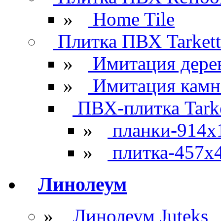
»
Home Tile
Плитка ПВХ Tarkett
»
Имитация дере
»
Имитация камн
ПВХ-плитка Tarke
»
планки-914x
»
плитка-457х
Линолеум
»
Линолеум Juteks