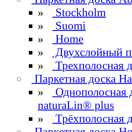
»
Stockholm
»
Suomi
»
Home
»
Двухслойный п
»
Трехполосная д
Паркетная доска Ha
»
Однополосная 
naturaLin® plus
»
Трёхполосная д
Паркетная доска H