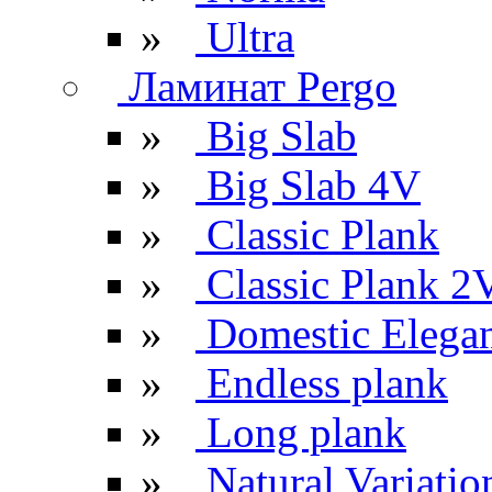
»
Ultra
Ламинат Pergo
»
Big Slab
»
Big Slab 4V
»
Classic Plank
»
Classic Plank 2
»
Domestic Elega
»
Endless plank
»
Long plank
»
Natural Variatio