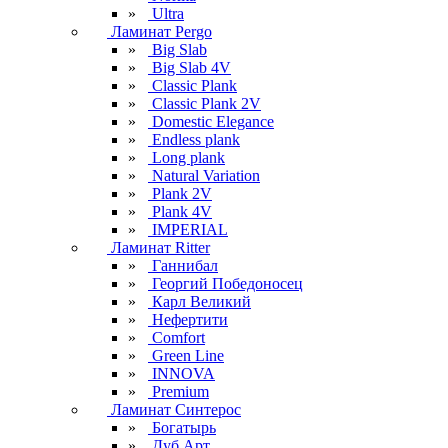
»
Ultra
Ламинат Pergo
»
Big Slab
»
Big Slab 4V
»
Classic Plank
»
Classic Plank 2V
»
Domestic Elegance
»
Endless plank
»
Long plank
»
Natural Variation
»
Plank 2V
»
Plank 4V
»
IMPERIAL
Ламинат Ritter
»
Ганнибал
»
Георгий Победоносец
»
Карл Великий
»
Нефертити
»
Comfort
»
Green Line
»
INNOVA
»
Premium
Ламинат Синтерос
»
Богатырь
»
Дуб Арт