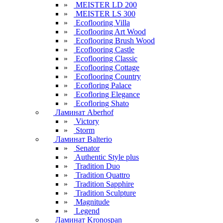
»
MEISTER LD 200
»
MEISTER LS 300
»
Ecoflooring Villa
»
Ecoflooring Art Wood
»
Ecoflooring Brush Wood
»
Ecoflooring Castle
»
Ecoflooring Classic
»
Ecoflooring Cottage
»
Ecoflooring Country
»
Ecofloring Palace
»
Ecofloring Elegance
»
Ecofloring Shato
Ламинат Aberhof
»
Victory
»
Storm
Ламинат Balterio
»
Senator
»
Authentic Style plus
»
Tradition Duo
»
Tradition Quattro
»
Tradition Sapphire
»
Tradition Sculpture
»
Magnitude
»
Legend
Ламинат Kronospan