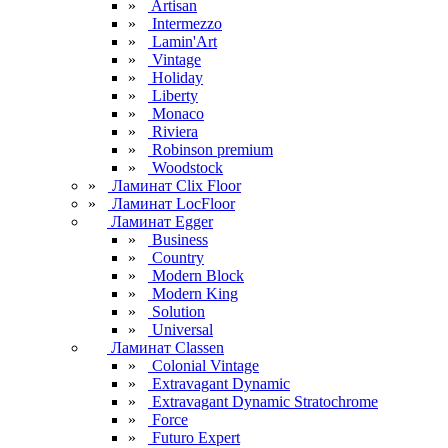
»
Artisan
»
Intermezzo
»
Lamin'Art
»
Vintage
»
Holiday
»
Liberty
»
Monaco
»
Riviera
»
Robinson premium
»
Woodstock
»
Ламинат Clix Floor
»
Ламинат LocFloor
Ламинат Egger
»
Business
»
Country
»
Modern Block
»
Modern King
»
Solution
»
Universal
Ламинат Classen
»
Colonial Vintage
»
Extravagant Dynamic
»
Extravagant Dynamic Stratochrome
»
Force
»
Futuro Expert