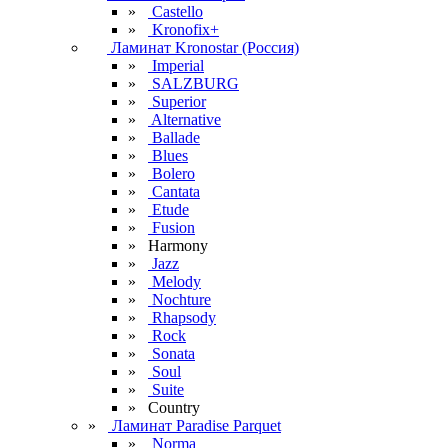
»
Castello
»
Kronofix+
Ламинат Kronostar (Россия)
»
Imperial
»
SALZBURG
»
Superior
»
Alternative
»
Ballade
»
Blues
»
Bolero
»
Cantata
»
Etude
»
Fusion
» Harmony
»
Jazz
»
Melody
»
Nochture
»
Rhapsody
»
Rock
»
Sonata
»
Soul
»
Suite
» Сountry
»
Ламинат Paradise Parquet
»
Norma