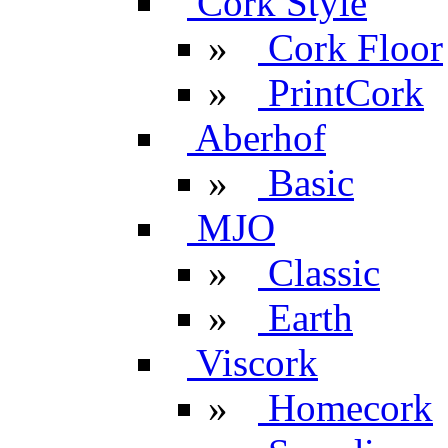
Cork Style
»
Cork Floor
»
PrintCork
Aberhof
»
Basic
MJO
»
Classic
»
Earth
Viscork
»
Homecork