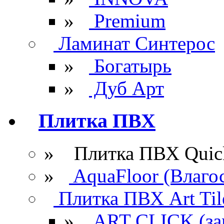
»
Premium
Ламинат Синтерос
»
Богатырь
»
Дуб Арт
Плитка ПВХ
» Плитка ПВХ Quick
»
AquaFloor (Влаго
Плитка ПВХ Art Til
»
ART CLICK (за