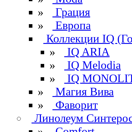
»
Грация
»
Европа
Коллекции IQ (Г
»
IQ ARIA
»
IQ Melodia
»
IQ MONOLI
»
Магия Вива
»
Фаворит
Линолеум Синтеро
»
Comfort