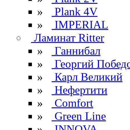
»
Plank 4V
»
IMPERIAL
Ламинат Ritter
»
Ганнибал
»
Георгий Побед
»
Карл Великий
»
Нефертити
»
Comfort
»
Green Line
»
INNOVA