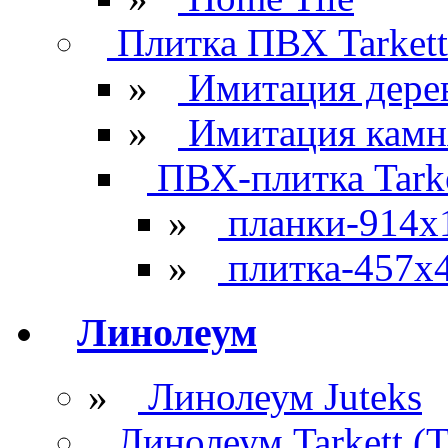
Плитка ПВХ Tarkett
»
Имитация дере
»
Имитация камн
ПВХ-плитка Tarke
»
планки-914x
»
плитка-457х
Линолеум
»
Линолеум Juteks
Линолеум Tarkett (Т