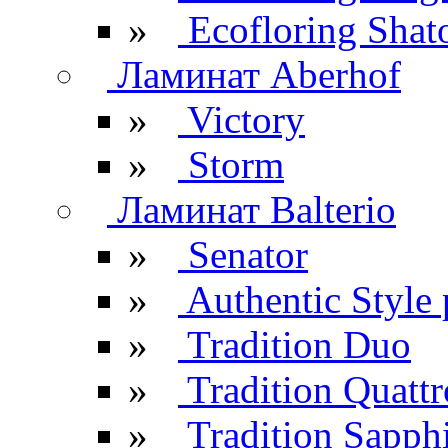
»
Ecofloring Shat
Ламинат Aberhof
»
Victory
»
Storm
Ламинат Balterio
»
Senator
»
Authentic Style 
»
Tradition Duo
»
Tradition Quattr
»
Tradition Sapph