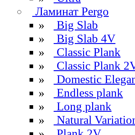
Ламинат Pergo
»
Big Slab
»
Big Slab 4V
»
Classic Plank
»
Classic Plank 2
»
Domestic Elega
»
Endless plank
»
Long plank
»
Natural Variatio
»
Plank 2V