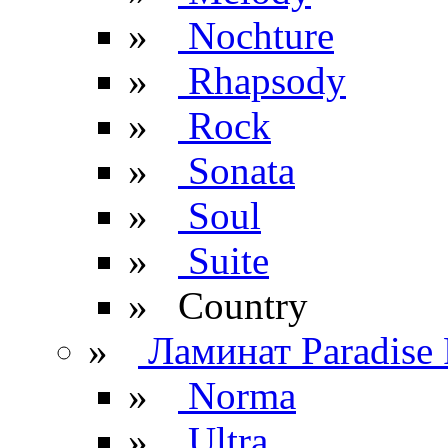
»
Nochture
»
Rhapsody
»
Rock
»
Sonata
»
Soul
»
Suite
» Сountry
»
Ламинат Paradise 
»
Norma
»
Ultra