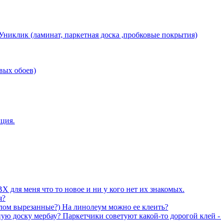
никлик (ламинат, паркетная доска ,пробковые покрытия)
вых обоев)
ция.
Х для меня что то новое и ни у кого нет их знакомых.
я?
злом вырезанные?) На линолеум можно ее клеить?
ю доску мербау? Паркетчики советуют какой-то дорогой клей -