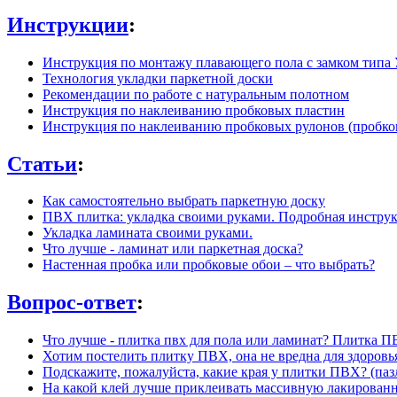
Инструкции
:
Инструкция по монтажу плавающего пола с замком типа У
Технология укладки паркетной доски
Рекомендации по работе с натуральным полотном
Инструкция по наклеиванию пробковых пластин
Инструкция по наклеиванию пробковых рулонов (пробко
Статьи
:
Как самостоятельно выбрать паркетную доску
ПВХ плитка: укладка своими руками. Подробная инструк
Укладка ламината своими руками.
Что лучше - ламинат или паркетная доска?
Настенная пробка или пробковые обои – что выбрать?
Вопрос-ответ
:
Что лучше - плитка пвх для пола или ламинат? Плитка ПВ
Хотим постелить плитку ПВХ, она не вредна для здоровь
Подскажите, пожалуйста, какие края у плитки ПВХ? (па
На какой клей лучше приклеивать массивную лакированну