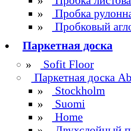
»
Пробка листова
»
Пробка рулонн
»
Пробковый агл
Паркетная доска
»
Sofit Floor
Паркетная доска Ab
»
Stockholm
»
Suomi
»
Home
»
Двухслойный п