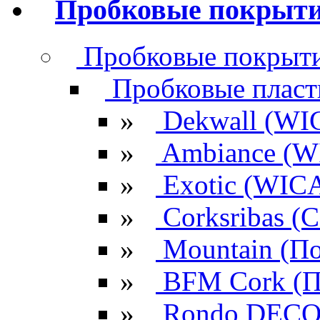
Пробковые покрыт
Пробковые покрыти
Пробковые плас
»
Dekwall (WI
»
Ambiance (W
»
Exotic (WIC
»
Corksribas 
»
Mountain (По
»
BFM Cork (П
»
Rondo DECO 