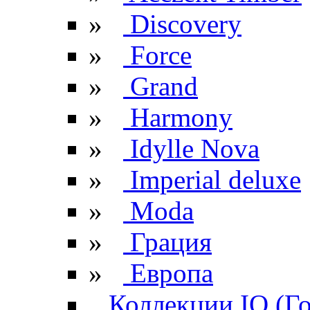
»
Discovery
»
Force
»
Grand
»
Harmony
»
Idylle Nova
»
Imperial deluxe
»
Moda
»
Грация
»
Европа
Коллекции IQ (Г