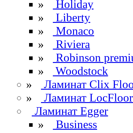
»
Holiday
»
Liberty
»
Monaco
»
Riviera
»
Robinson prem
»
Woodstock
»
Ламинат Clix Floo
»
Ламинат LocFloor
Ламинат Egger
»
Business