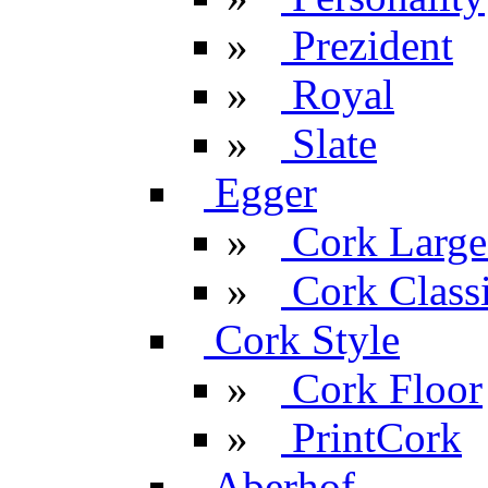
»
Prezident
»
Royal
»
Slate
Egger
»
Cork Large
»
Cork Classi
Cork Style
»
Cork Floor
»
PrintCork
Aberhof