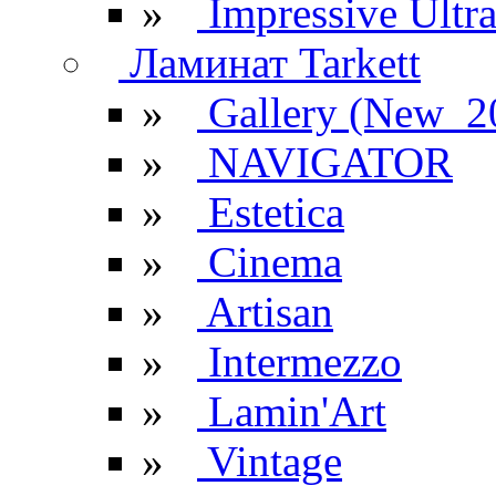
»
Impressive Ultr
Ламинат Tarkett
»
Gallery (New_2
»
NAVIGATOR
»
Estetica
»
Cinema
»
Artisan
»
Intermezzo
»
Lamin'Art
»
Vintage