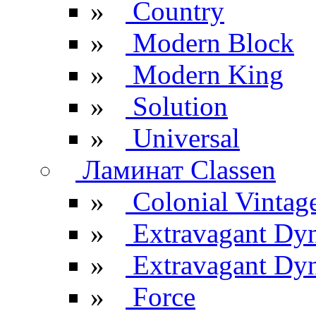
»
Country
»
Modern Block
»
Modern King
»
Solution
»
Universal
Ламинат Classen
»
Colonial Vintag
»
Extravagant Dy
»
Extravagant Dyn
»
Force