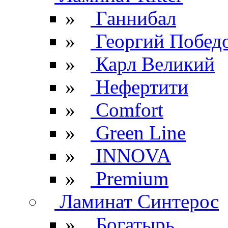
»
Ганнибал
»
Георгий Побед
»
Карл Великий
»
Нефертити
»
Comfort
»
Green Line
»
INNOVA
»
Premium
Ламинат Синтерос
»
Богатырь