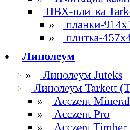
ПВХ-плитка Tarke
»
планки-914x
»
плитка-457х
Линолеум
»
Линолеум Juteks
Линолеум Tarkett (Т
»
Acczent Mineral
»
Acczent Pro
»
Acczent Timber