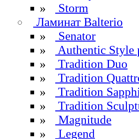
»
Storm
Ламинат Balterio
»
Senator
»
Authentic Style 
»
Tradition Duo
»
Tradition Quattr
»
Tradition Sapph
»
Tradition Sculpt
»
Magnitude
»
Legend