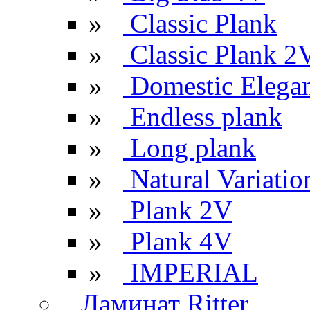
»
Classic Plank
»
Classic Plank 2
»
Domestic Elega
»
Endless plank
»
Long plank
»
Natural Variatio
»
Plank 2V
»
Plank 4V
»
IMPERIAL
Ламинат Ritter