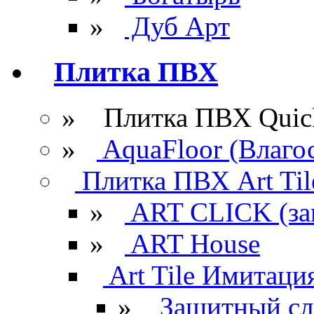
»
Дуб Арт
Плитка ПВХ
» Плитка ПВХ Quick
»
AquaFloor (Влаго
Плитка ПВХ Art Til
»
ART CLICK (за
»
ART House
Art Tile Имитация
»
Защитный сл