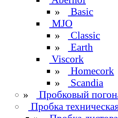
»
Basic
MJO
»
Classic
»
Earth
Viscork
»
Homecork
»
Scandia
»
Пробковый погон
Пробка техническа