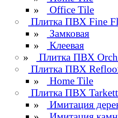
»
Office Tile
Плитка ПВХ Fine Fl
»
Замковая
»
Клеевая
»
Плитка ПВХ Orchi
Плитка ПВХ Refloo
»
Home Tile
Плитка ПВХ Tarkett
»
Имитация дере
»
Имитация камн