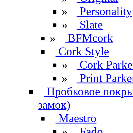
»
Personality
»
Slate
»
BFMcork
Cork Style
»
Cork Parke
»
Print Parke
Пробковое покрыт
замок)
Maestro
»
Fado