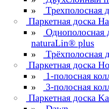
»
Трехполосная д
Паркетная доска Ha
»
Однополосная 
naturaLin® plus
»
Трёхполосная д
Паркетная доска H
»
1-полосная кол
»
3-полосная кол
Паркетная доска Kar
»
Dawn