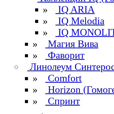
»
IQ ARIA
»
IQ Melodia
»
IQ MONOLI
»
Магия Вива
»
Фаворит
Линолеум Синтеро
»
Comfort
»
Horizon (Гомог
»
Спринт