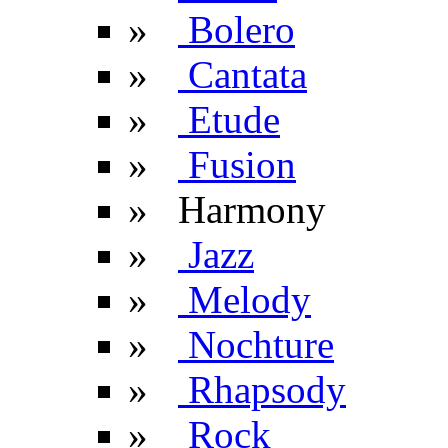
»
Bolero
»
Cantata
»
Etude
»
Fusion
» Harmony
»
Jazz
»
Melody
»
Nochture
»
Rhapsody
»
Rock