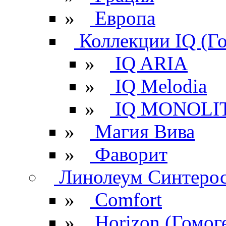
»
Европа
Коллекции IQ (Г
»
IQ ARIA
»
IQ Melodia
»
IQ MONOLI
»
Магия Вива
»
Фаворит
Линолеум Синтеро
»
Comfort
»
Horizon (Гомог