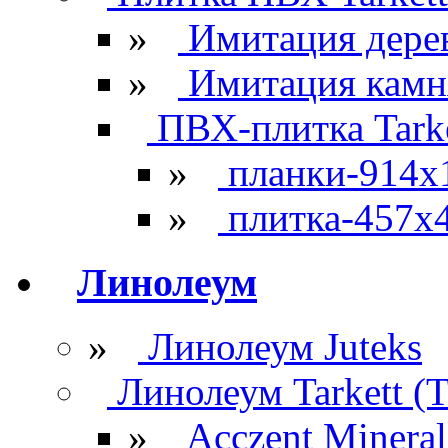
»
Имитация дере
»
Имитация камн
ПВХ-плитка Tarke
»
планки-914x
»
плитка-457х
Линолеум
»
Линолеум Juteks
Линолеум Tarkett (Т
»
Acczent Mineral