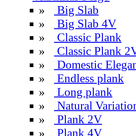
»
Big Slab
»
Big Slab 4V
»
Classic Plank
»
Classic Plank 2
»
Domestic Elega
»
Endless plank
»
Long plank
»
Natural Variatio
»
Plank 2V
»
Plank 4V