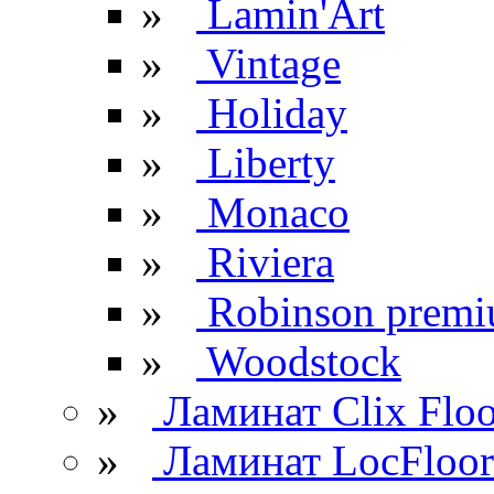
»
Lamin'Art
»
Vintage
»
Holiday
»
Liberty
»
Monaco
»
Riviera
»
Robinson prem
»
Woodstock
»
Ламинат Clix Floo
»
Ламинат LocFloor