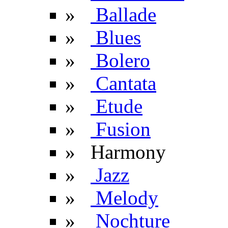
»
Ballade
»
Blues
»
Bolero
»
Cantata
»
Etude
»
Fusion
» Harmony
»
Jazz
»
Melody
»
Nochture