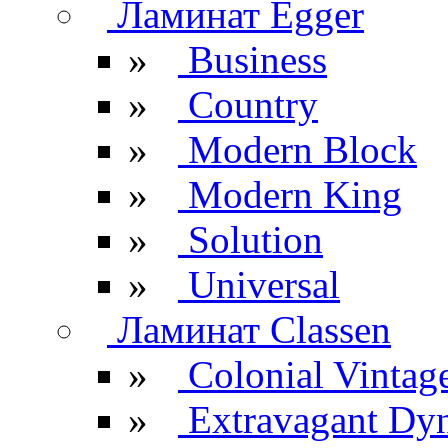
Ламинат Egger
»
Business
»
Country
»
Modern Block
»
Modern King
»
Solution
»
Universal
Ламинат Classen
»
Colonial Vintag
»
Extravagant Dy