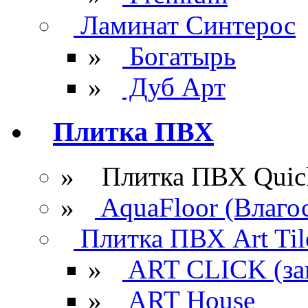
Ламинат Синтерос
»
Богатырь
»
Дуб Арт
Плитка ПВХ
» Плитка ПВХ Quick
»
AquaFloor (Влаго
Плитка ПВХ Art Til
»
ART CLICK (за
»
ART House