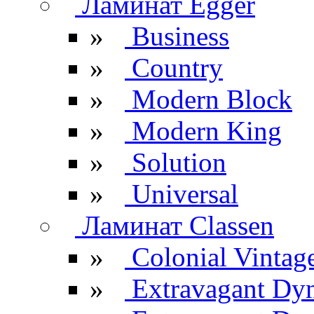
Ламинат Egger
»
Business
»
Country
»
Modern Block
»
Modern King
»
Solution
»
Universal
Ламинат Classen
»
Colonial Vintag
»
Extravagant Dy