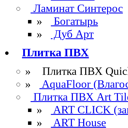
Ламинат Синтерос
»
Богатырь
»
Дуб Арт
Плитка ПВХ
» Плитка ПВХ Quick
»
AquaFloor (Влаго
Плитка ПВХ Art Til
»
ART CLICK (за
»
ART House