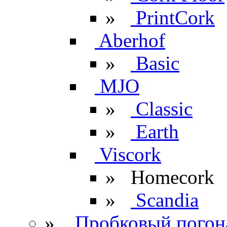
»
PrintCork
Aberhof
»
Basic
MJO
»
Classic
»
Earth
Viscork
»
Homecork
»
Scandia
»
Пробковый погон