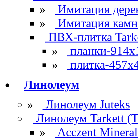
»
Имитация дере
»
Имитация камн
ПВХ-плитка Tarke
»
планки-914x
»
плитка-457х
Линолеум
»
Линолеум Juteks
Линолеум Tarkett (Т
»
Acczent Mineral