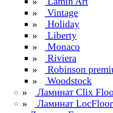
»
Lamin'Art
»
Vintage
»
Holiday
»
Liberty
»
Monaco
»
Riviera
»
Robinson prem
»
Woodstock
»
Ламинат Clix Floo
»
Ламинат LocFloor