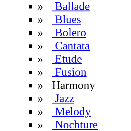
»
Ballade
»
Blues
»
Bolero
»
Cantata
»
Etude
»
Fusion
» Harmony
»
Jazz
»
Melody
»
Nochture