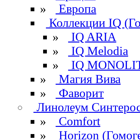
»
Европа
Коллекции IQ (Г
»
IQ ARIA
»
IQ Melodia
»
IQ MONOLI
»
Магия Вива
»
Фаворит
Линолеум Синтеро
»
Comfort
»
Horizon (Гомог