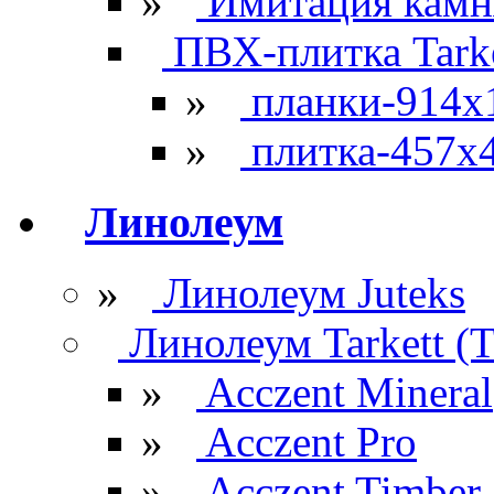
»
Имитация камн
ПВХ-плитка Tarke
»
планки-914x
»
плитка-457х
Линолеум
»
Линолеум Juteks
Линолеум Tarkett (Т
»
Acczent Mineral
»
Acczent Pro
»
Acczent Timber