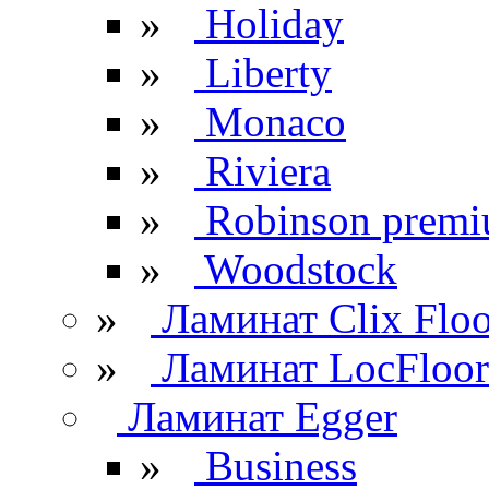
»
Holiday
»
Liberty
»
Monaco
»
Riviera
»
Robinson prem
»
Woodstock
»
Ламинат Clix Floo
»
Ламинат LocFloor
Ламинат Egger
»
Business