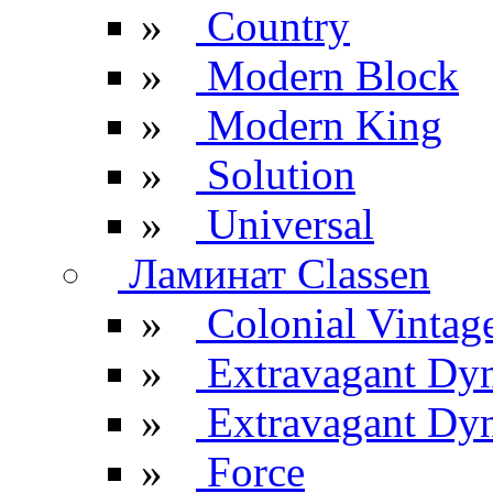
»
Country
»
Modern Block
»
Modern King
»
Solution
»
Universal
Ламинат Classen
»
Colonial Vintag
»
Extravagant Dy
»
Extravagant Dyn
»
Force