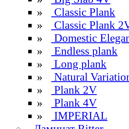
»
Classic Plank
»
Classic Plank 2
»
Domestic Elega
»
Endless plank
»
Long plank
»
Natural Variatio
»
Plank 2V
»
Plank 4V
»
IMPERIAL
Ламинат Ritter