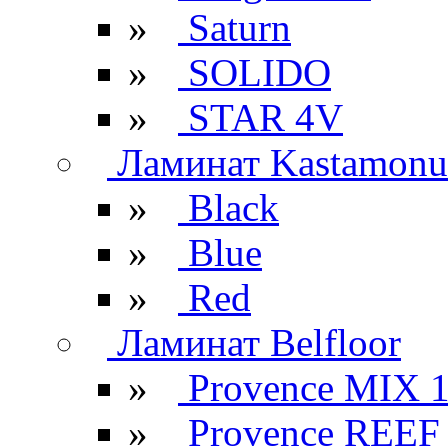
»
Saturn
»
SOLIDO
»
STAR 4V
Ламинат Kastamonu
»
Black
»
Blue
»
Red
Ламинат Belfloor
»
Provence MIX 
»
Provence REEF