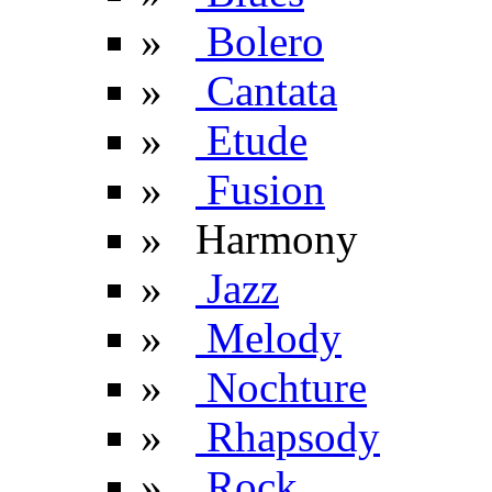
»
Bolero
»
Cantata
»
Etude
»
Fusion
» Harmony
»
Jazz
»
Melody
»
Nochture
»
Rhapsody
»
Rock