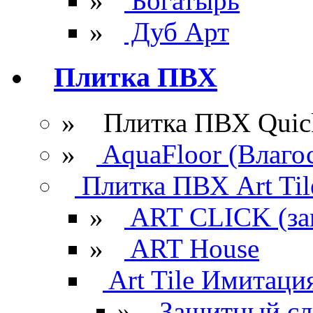
»
Богатырь
»
Дуб Арт
Плитка ПВХ
» Плитка ПВХ Quick
»
AquaFloor (Влаго
Плитка ПВХ Art Til
»
ART CLICK (за
»
ART House
Art Tile Имитация
»
Защитный сл