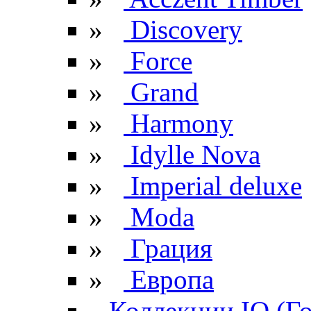
»
Discovery
»
Force
»
Grand
»
Harmony
»
Idylle Nova
»
Imperial deluxe
»
Moda
»
Грация
»
Европа
Коллекции IQ (Г