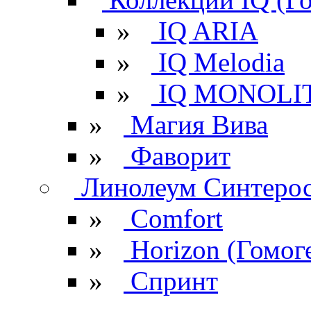
»
IQ ARIA
»
IQ Melodia
»
IQ MONOLI
»
Магия Вива
»
Фаворит
Линолеум Синтеро
»
Comfort
»
Horizon (Гомог
»
Спринт