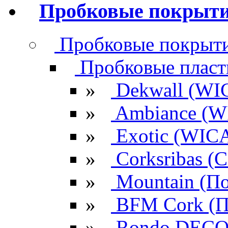
Пробковые покрыт
Пробковые покрыти
Пробковые плас
»
Dekwall (WI
»
Ambiance (W
»
Exotic (WIC
»
Corksribas 
»
Mountain (По
»
BFM Cork (П
»
Rondo DECO 