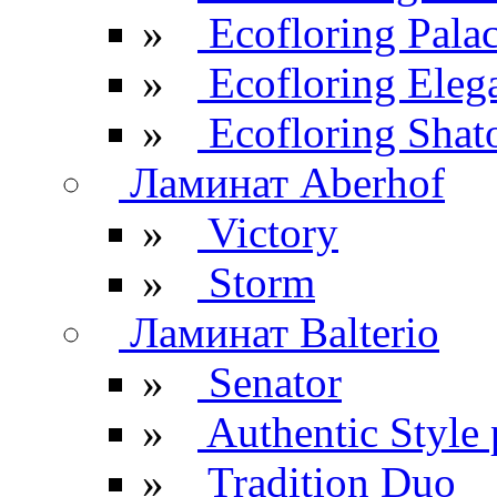
»
Ecofloring Pala
»
Ecofloring Eleg
»
Ecofloring Shat
Ламинат Aberhof
»
Victory
»
Storm
Ламинат Balterio
»
Senator
»
Authentic Style 
»
Tradition Duo