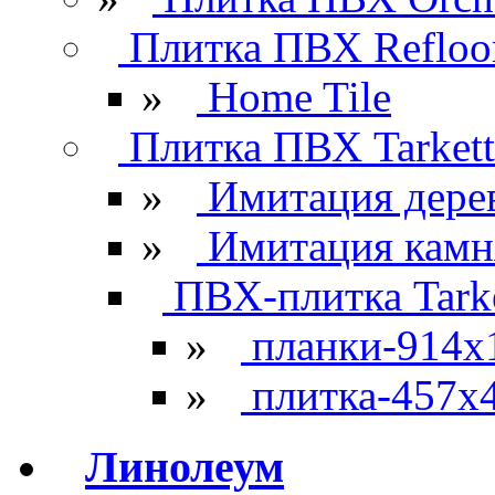
Плитка ПВХ Refloo
»
Home Tile
Плитка ПВХ Tarkett
»
Имитация дере
»
Имитация камн
ПВХ-плитка Tarke
»
планки-914x
»
плитка-457х
Линолеум