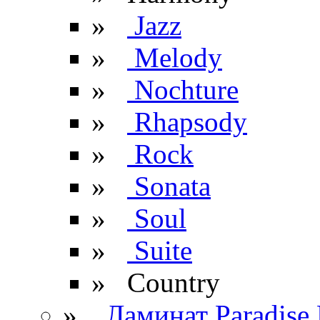
»
Jazz
»
Melody
»
Nochture
»
Rhapsody
»
Rock
»
Sonata
»
Soul
»
Suite
» Сountry
»
Ламинат Paradise 