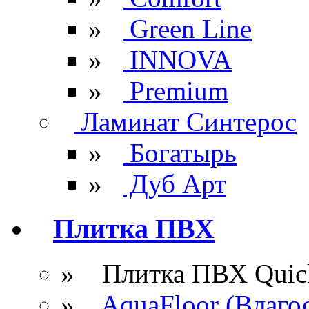
»
Green Line
»
INNOVA
»
Premium
Ламинат Синтерос
»
Богатырь
»
Дуб Арт
Плитка ПВХ
» Плитка ПВХ Quick
»
AquaFloor (Влаго