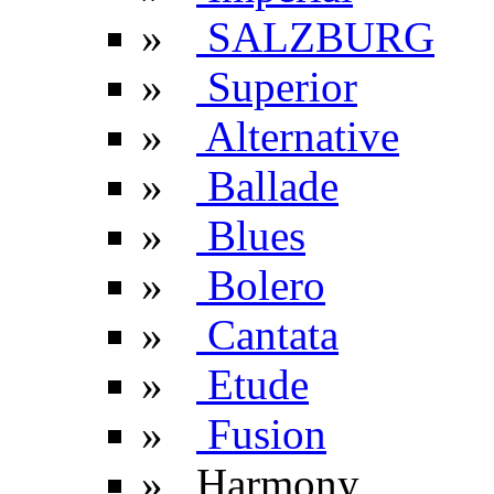
»
SALZBURG
»
Superior
»
Alternative
»
Ballade
»
Blues
»
Bolero
»
Cantata
»
Etude
»
Fusion
» Harmony