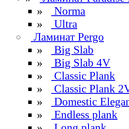
»
Norma
»
Ultra
Ламинат Pergo
»
Big Slab
»
Big Slab 4V
»
Classic Plank
»
Classic Plank 2
»
Domestic Elega
»
Endless plank
»
Long plank