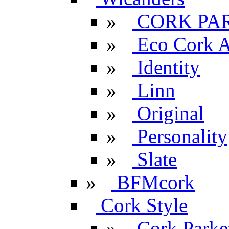
»
CORK PA
»
Eco Cork A
»
Identity
»
Linn
»
Original
»
Personality
»
Slate
»
BFMcork
Cork Style
»
Cork Parke