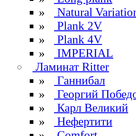
»
Natural Variatio
»
Plank 2V
»
Plank 4V
»
IMPERIAL
Ламинат Ritter
»
Ганнибал
»
Георгий Побед
»
Карл Великий
»
Нефертити
»
Comfort