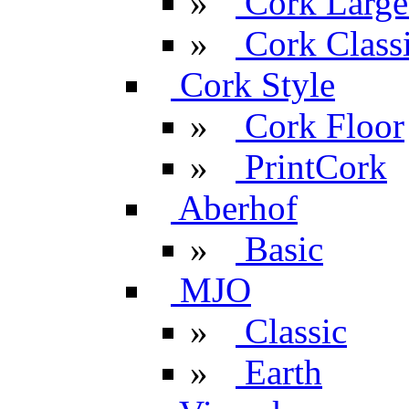
»
Cork Large
»
Cork Classi
Cork Style
»
Cork Floor
»
PrintCork
Aberhof
»
Basic
MJO
»
Classic
»
Earth