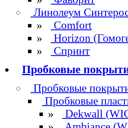
Линолеум Синтеро
»
Comfort
»
Horizon (Гомог
»
Спринт
Пробковые покрыт
Пробковые покрыти
Пробковые плас
»
Dekwall (WI
»
Ambiance (W