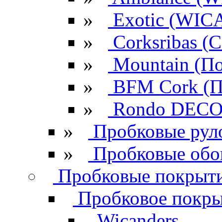
»
Exotic (WIC
»
Corksribas 
»
Mountain (По
»
BFM Cork (П
»
Rondo DECO 
»
Пробковые рул
»
Пробковые обо
Пробковые покрыти
Пробковое покрыт
Wicanders