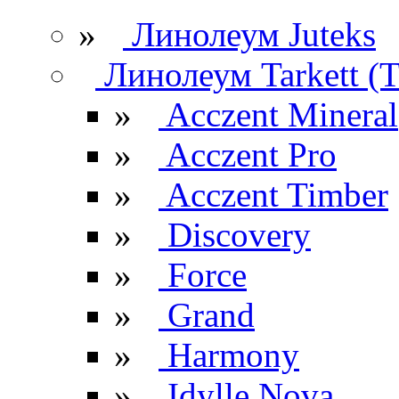
»
Линолеум Juteks
Линолеум Tarkett (Т
»
Acczent Mineral
»
Acczent Pro
»
Acczent Timber
»
Discovery
»
Force
»
Grand
»
Harmony
»
Idylle Nova