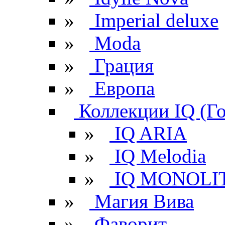
»
Imperial deluxe
»
Moda
»
Грация
»
Европа
Коллекции IQ (Г
»
IQ ARIA
»
IQ Melodia
»
IQ MONOLI
»
Магия Вива
»
Фаворит