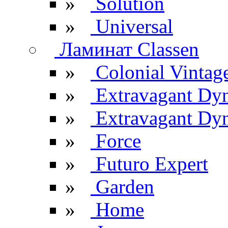
»
Solution
»
Universal
Ламинат Classen
»
Colonial Vintag
»
Extravagant Dy
»
Extravagant Dyn
»
Force
»
Futuro Expert
»
Garden
»
Home