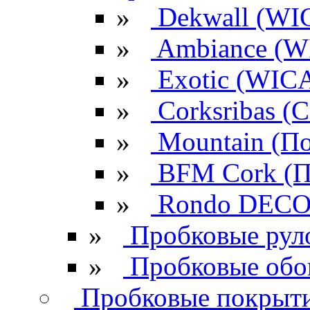
»
Dekwall (WI
»
Ambiance (W
»
Exotic (WIC
»
Corksribas 
»
Mountain (По
»
BFM Cork (П
»
Rondo DECO 
»
Пробковые рул
»
Пробковые обо
Пробковые покрыти