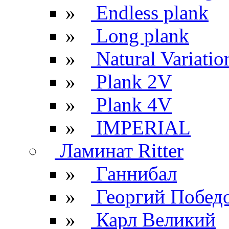
»
Endless plank
»
Long plank
»
Natural Variatio
»
Plank 2V
»
Plank 4V
»
IMPERIAL
Ламинат Ritter
»
Ганнибал
»
Георгий Побед
»
Карл Великий