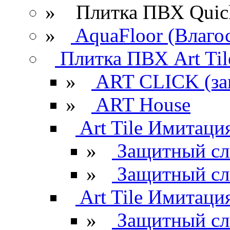
» Плитка ПВХ Quick
»
AquaFloor (Влаго
Плитка ПВХ Art Til
»
ART CLICK (за
»
ART House
Art Tile Имитация
»
Защитный сл
»
Защитный сл
Art Tile Имитация
»
Защитный сл