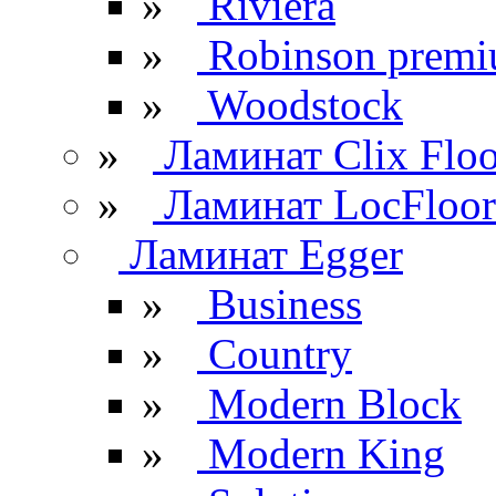
»
Riviera
»
Robinson prem
»
Woodstock
»
Ламинат Clix Floo
»
Ламинат LocFloor
Ламинат Egger
»
Business
»
Country
»
Modern Block
»
Modern King