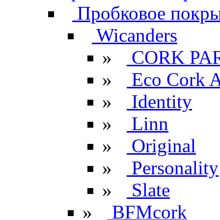
Пробковое покрыт
Wicanders
»
CORK PA
»
Eco Cork A
»
Identity
»
Linn
»
Original
»
Personality
»
Slate
»
BFMcork