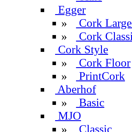
Egger
»
Cork Large
»
Cork Classi
Cork Style
»
Cork Floor
»
PrintCork
Aberhof
»
Basic
MJO
»
Classic