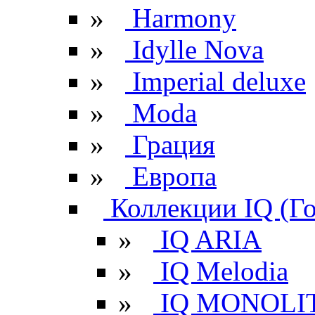
»
Harmony
»
Idylle Nova
»
Imperial deluxe
»
Moda
»
Грация
»
Европа
Коллекции IQ (Г
»
IQ ARIA
»
IQ Melodia
»
IQ MONOLI