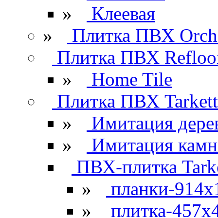
»
Клеевая
»
Плитка ПВХ Orchi
Плитка ПВХ Refloo
»
Home Tile
Плитка ПВХ Tarkett
»
Имитация дере
»
Имитация камн
ПВХ-плитка Tarke
»
планки-914x
»
плитка-457х