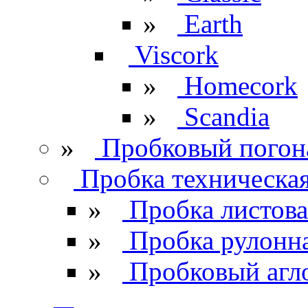
»
Earth
Viscork
»
Homecork
»
Scandia
»
Пробковый погон
Пробка техническа
»
Пробка листова
»
Пробка рулонн
»
Пробковый агл