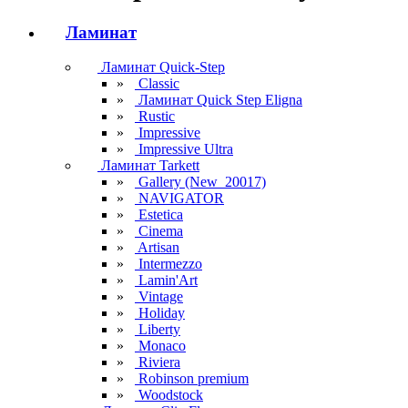
Ламинат
Ламинат Quick-Step
»
Classic
»
Ламинат Quick Step Eligna
»
Rustic
»
Impressive
»
Impressive Ultra
Ламинат Tarkett
»
Gallery (New_20017)
»
NAVIGATOR
»
Estetica
»
Cinema
»
Artisan
»
Intermezzo
»
Lamin'Art
»
Vintage
»
Holiday
»
Liberty
»
Monaco
»
Riviera
»
Robinson premium
»
Woodstock