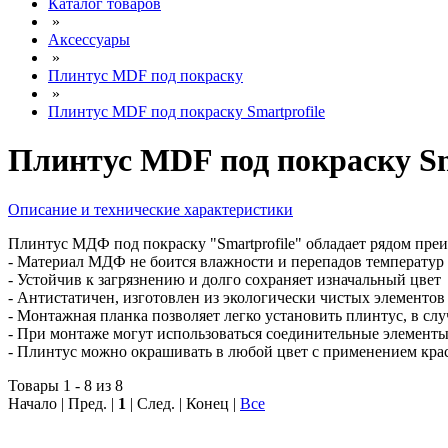
Каталог товаров
»
Аксессуары
»
Плинтус МDF под покраску
»
Плинтус MDF под покраску Smartprofile
Плинтус MDF под покраску Sm
Описание и технические характеристики
Плинтус МДФ под покраску "Smartprofile" обладает рядом пре
- Материал МДФ не боится влажности и перепадов температур
- Устойчив к загрязнению и долго сохраняет изначальный цвет
- Антистатичен, изготовлен из экологически чистых элементов
- Монтажная планка позволяет легко установить плинтус, в слу
- При монтаже могут использоваться соединительные элементы
- Плинтус можно окрашивать в любой цвет с применением красо
Товары 1 - 8 из 8
Начало | Пред. |
1
| След. | Конец
|
Все