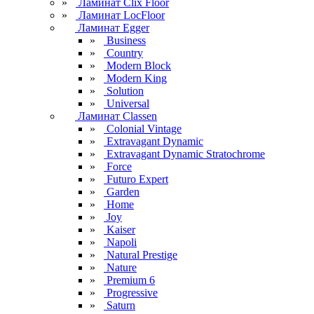
»
Ламинат Clix Floor
»
Ламинат LocFloor
Ламинат Egger
»
Business
»
Country
»
Modern Block
»
Modern King
»
Solution
»
Universal
Ламинат Classen
»
Colonial Vintage
»
Extravagant Dynamic
»
Extravagant Dynamic Stratochrome
»
Force
»
Futuro Expert
»
Garden
»
Home
»
Joy
»
Kaiser
»
Napoli
»
Natural Prestige
»
Nature
»
Premium 6
»
Progressive
»
Saturn