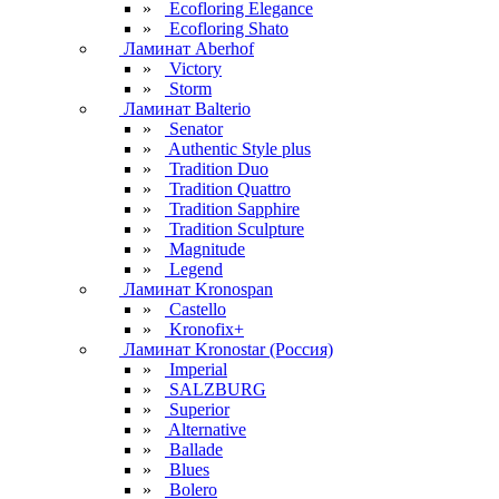
»
Ecofloring Elegance
»
Ecofloring Shato
Ламинат Aberhof
»
Victory
»
Storm
Ламинат Balterio
»
Senator
»
Authentic Style plus
»
Tradition Duo
»
Tradition Quattro
»
Tradition Sapphire
»
Tradition Sculpture
»
Magnitude
»
Legend
Ламинат Kronospan
»
Castello
»
Kronofix+
Ламинат Kronostar (Россия)
»
Imperial
»
SALZBURG
»
Superior
»
Alternative
»
Ballade
»
Blues
»
Bolero