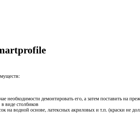
artprofile
имуществ:
чае необходимости демонтировать его, а затем поставить на пре
 в виде столбиков
к на водной основе, латексных акриловых и т.п. (краски не дол