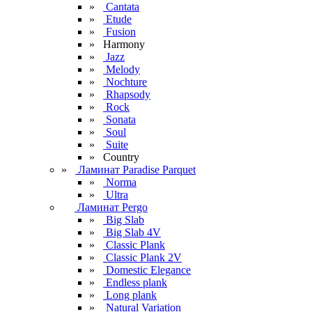
»
Cantata
»
Etude
»
Fusion
» Harmony
»
Jazz
»
Melody
»
Nochture
»
Rhapsody
»
Rock
»
Sonata
»
Soul
»
Suite
» Сountry
»
Ламинат Paradise Parquet
»
Norma
»
Ultra
Ламинат Pergo
»
Big Slab
»
Big Slab 4V
»
Classic Plank
»
Classic Plank 2V
»
Domestic Elegance
»
Endless plank
»
Long plank
»
Natural Variation