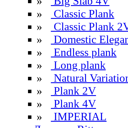
»
Big Slab 4V
»
Classic Plank
»
Classic Plank 2
»
Domestic Elega
»
Endless plank
»
Long plank
»
Natural Variatio
»
Plank 2V
»
Plank 4V
»
IMPERIAL