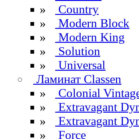
»
Country
»
Modern Block
»
Modern King
»
Solution
»
Universal
Ламинат Classen
»
Colonial Vintag
»
Extravagant Dy
»
Extravagant Dyn
»
Force