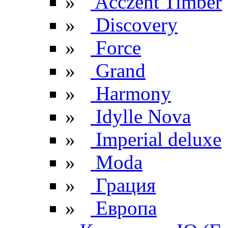
»
Acczent Timber
»
Discovery
»
Force
»
Grand
»
Harmony
»
Idylle Nova
»
Imperial deluxe
»
Moda
»
Грация
»
Европа