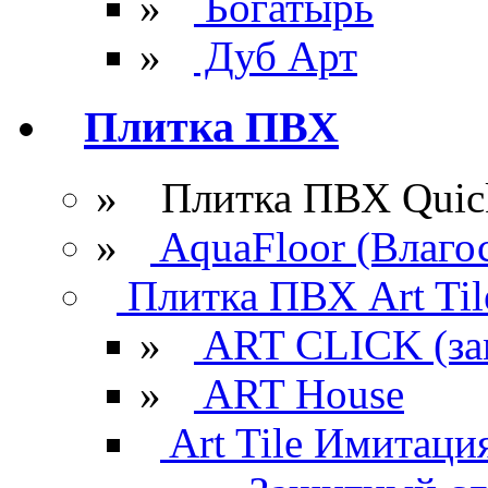
»
Богатырь
»
Дуб Арт
Плитка ПВХ
» Плитка ПВХ Quick
»
AquaFloor (Влаго
Плитка ПВХ Art Til
»
ART CLICK (за
»
ART House
Art Tile Имитация