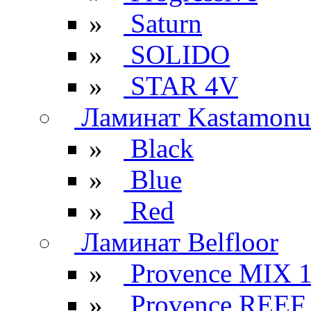
»
Saturn
»
SOLIDO
»
STAR 4V
Ламинат Kastamonu
»
Black
»
Blue
»
Red
Ламинат Belfloor
»
Provence MIX 
»
Provence REEF