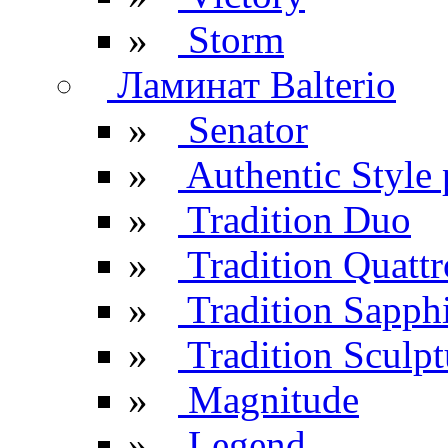
»
Storm
Ламинат Balterio
»
Senator
»
Authentic Style 
»
Tradition Duo
»
Tradition Quattr
»
Tradition Sapph
»
Tradition Sculpt
»
Magnitude
»
Legend