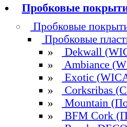
Пробковые покрыт
Пробковые покрыти
Пробковые плас
»
Dekwall (WI
»
Ambiance (W
»
Exotic (WIC
»
Corksribas 
»
Mountain (По
»
BFM Cork (П