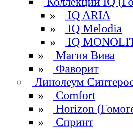
Коллекции IQ (Г
»
IQ ARIA
»
IQ Melodia
»
IQ MONOLI
»
Магия Вива
»
Фаворит
Линолеум Синтеро
»
Comfort
»
Horizon (Гомог
»
Спринт