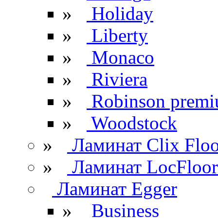
»
Holiday
»
Liberty
»
Monaco
»
Riviera
»
Robinson prem
»
Woodstock
»
Ламинат Clix Floo
»
Ламинат LocFloor
Ламинат Egger
»
Business