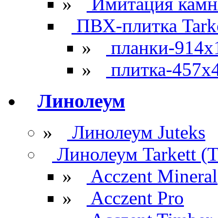
»
Имитация камн
ПВХ-плитка Tarke
»
планки-914x
»
плитка-457х
Линолеум
»
Линолеум Juteks
Линолеум Tarkett (Т
»
Acczent Mineral
»
Acczent Pro