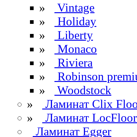
»
Vintage
»
Holiday
»
Liberty
»
Monaco
»
Riviera
»
Robinson prem
»
Woodstock
»
Ламинат Clix Floo
»
Ламинат LocFloor
Ламинат Egger