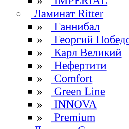
»
IMPERIAL
Ламинат Ritter
»
Ганнибал
»
Георгий Побед
»
Карл Великий
»
Нефертити
»
Comfort
»
Green Line
»
INNOVA
»
Premium