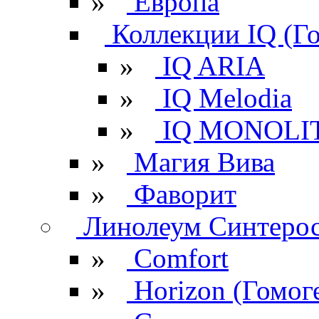
»
Европа
Коллекции IQ (Г
»
IQ ARIA
»
IQ Melodia
»
IQ MONOLI
»
Магия Вива
»
Фаворит
Линолеум Синтеро
»
Comfort
»
Horizon (Гомог