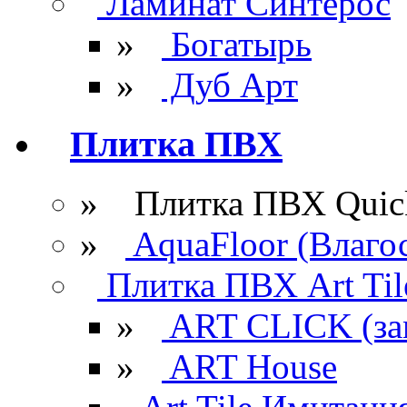
Ламинат Синтерос
»
Богатырь
»
Дуб Арт
Плитка ПВХ
» Плитка ПВХ Quick
»
AquaFloor (Влаго
Плитка ПВХ Art Til
»
ART CLICK (за
»
ART House