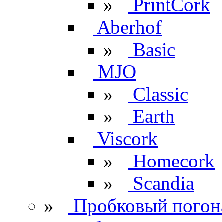
»
PrintCork
Aberhof
»
Basic
MJO
»
Classic
»
Earth
Viscork
»
Homecork
»
Scandia
»
Пробковый погон