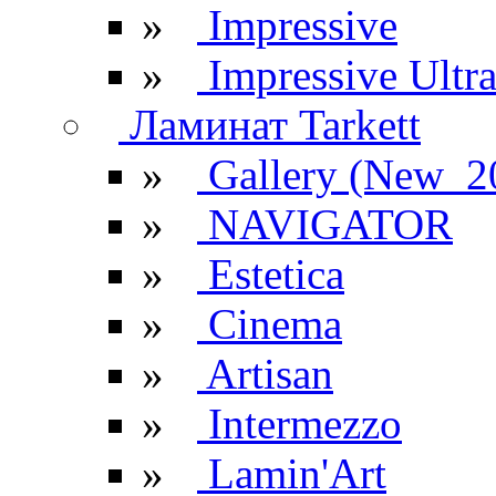
»
Impressive
»
Impressive Ultr
Ламинат Tarkett
»
Gallery (New_2
»
NAVIGATOR
»
Estetica
»
Cinema
»
Artisan
»
Intermezzo
»
Lamin'Art