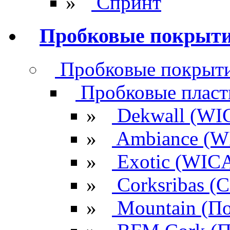
»
Спринт
Пробковые покрыт
Пробковые покрыти
Пробковые плас
»
Dekwall (WI
»
Ambiance (W
»
Exotic (WIC
»
Corksribas 
»
Mountain (По