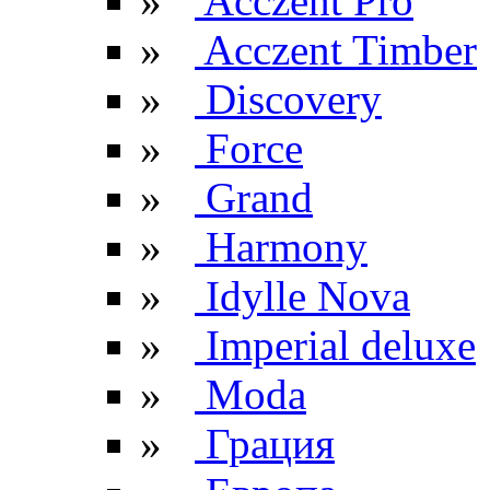
»
Acczent Pro
»
Acczent Timber
»
Discovery
»
Force
»
Grand
»
Harmony
»
Idylle Nova
»
Imperial deluxe
»
Moda
»
Грация