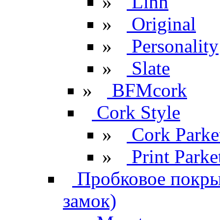
»
Linn
»
Original
»
Personality
»
Slate
»
BFMcork
Cork Style
»
Cork Parke
»
Print Parke
Пробковое покрыт
замок)