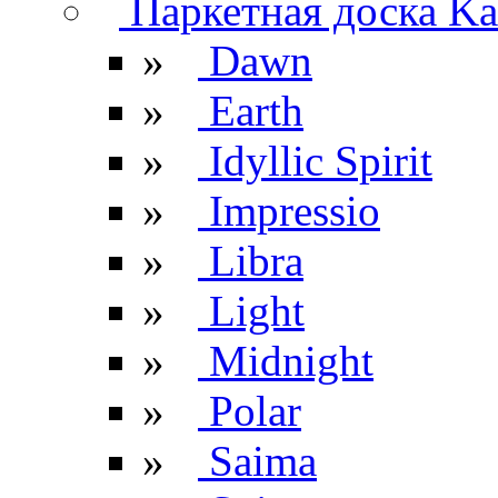
Паркетная доска Kar
»
Dawn
»
Earth
»
Idyllic Spirit
»
Impressio
»
Libra
»
Light
»
Midnight
»
Polar
»
Saima