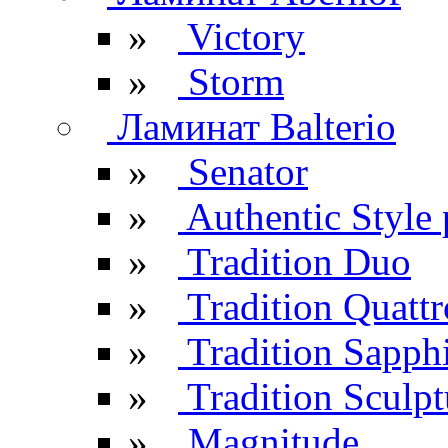
»
Victory
»
Storm
Ламинат Balterio
»
Senator
»
Authentic Style 
»
Tradition Duo
»
Tradition Quattr
»
Tradition Sapph
»
Tradition Sculpt
»
Magnitude