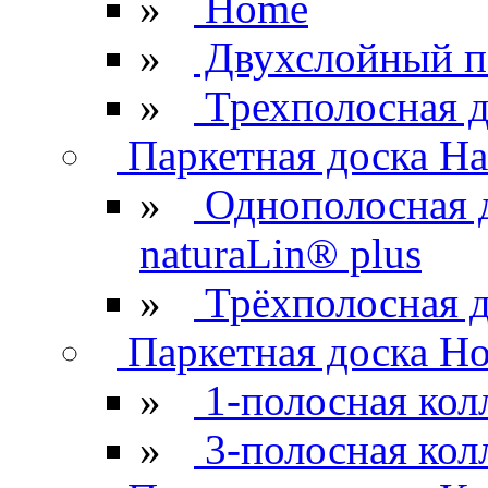
»
Home
»
Двухслойный п
»
Трехполосная д
Паркетная доска Ha
»
Однополосная 
naturaLin® plus
»
Трёхполосная д
Паркетная доска H
»
1-полосная кол
»
3-полосная кол