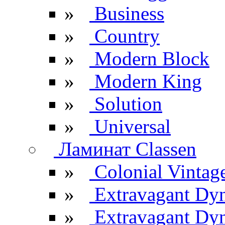
»
Business
»
Country
»
Modern Block
»
Modern King
»
Solution
»
Universal
Ламинат Classen
»
Colonial Vintag
»
Extravagant Dy
»
Extravagant Dyn