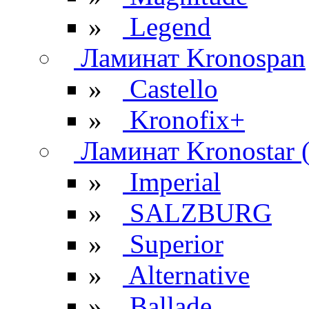
»
Legend
Ламинат Kronospan
»
Castello
»
Kronofix+
Ламинат Kronostar 
»
Imperial
»
SALZBURG
»
Superior
»
Alternative
»
Ballade