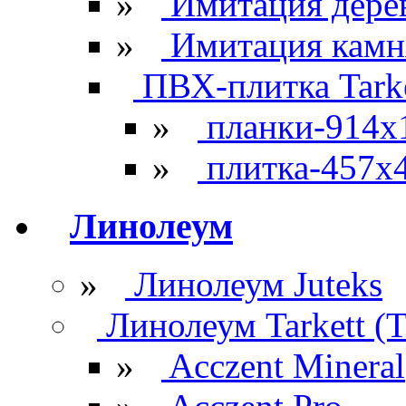
»
Имитация дере
»
Имитация камн
ПВХ-плитка Tarke
»
планки-914x
»
плитка-457х
Линолеум
»
Линолеум Juteks
Линолеум Tarkett (Т
»
Acczent Mineral