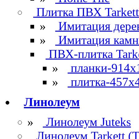
Плитка ПВХ Tarkett
»
Имитация дере
»
Имитация камн
ПВХ-плитка Tarke
»
планки-914x
»
плитка-457х
Линолеум
»
Линолеум Juteks
Линолеум Tarkett (Т