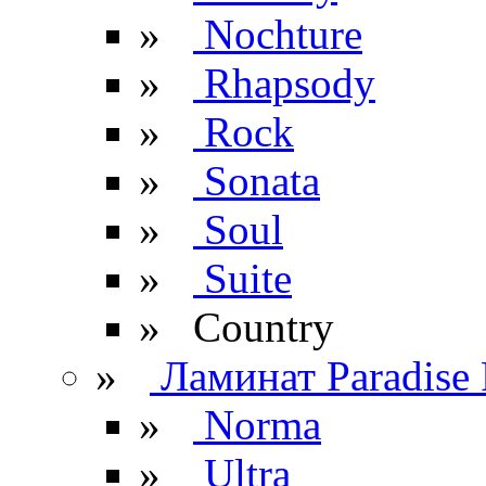
»
Nochture
»
Rhapsody
»
Rock
»
Sonata
»
Soul
»
Suite
» Сountry
»
Ламинат Paradise 
»
Norma
»
Ultra