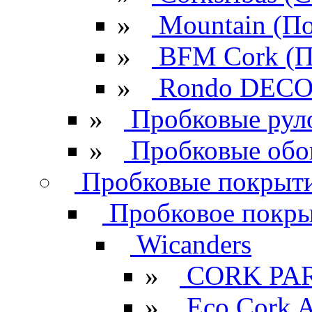
»
Mountain (По
»
BFM Cork (П
»
Rondo DECO 
»
Пробковые рул
»
Пробковые обо
Пробковые покрыти
Пробковое покрыт
Wicanders
»
CORK PA
»
Eco Cork A