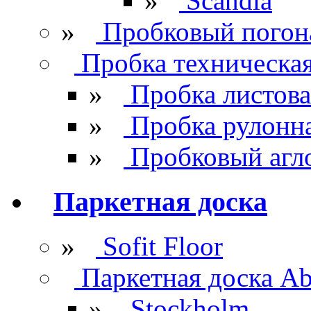
»
Scandia
»
Пробковый погон
Пробка техническа
»
Пробка листова
»
Пробка рулонн
»
Пробковый агл
Паркетная доска
»
Sofit Floor
Паркетная доска Ab
»
Stockholm