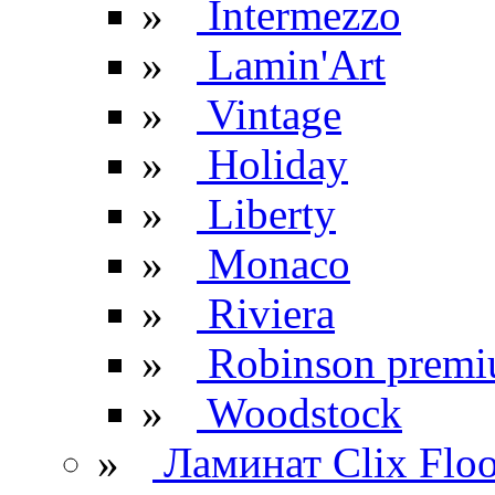
»
Intermezzo
»
Lamin'Art
»
Vintage
»
Holiday
»
Liberty
»
Monaco
»
Riviera
»
Robinson prem
»
Woodstock
»
Ламинат Clix Floo