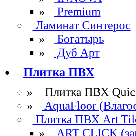
»
Premium
Ламинат Синтерос
»
Богатырь
»
Дуб Арт
Плитка ПВХ
» Плитка ПВХ Quick
»
AquaFloor (Влаго
Плитка ПВХ Art Til
»
ART CLICK (за