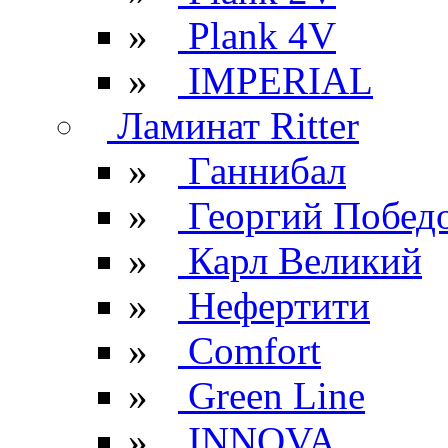
»
Plank 4V
»
IMPERIAL
Ламинат Ritter
»
Ганнибал
»
Георгий Побед
»
Карл Великий
»
Нефертити
»
Comfort
»
Green Line
»
INNOVA