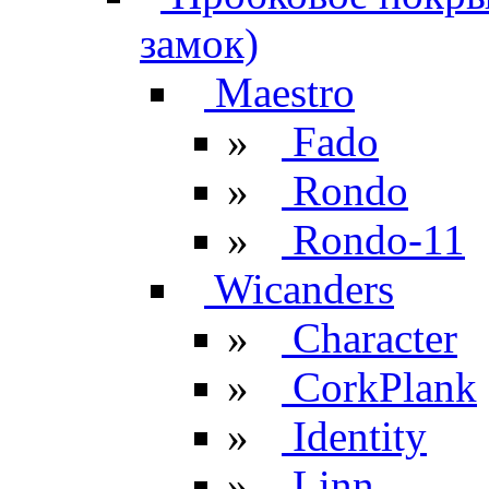
замок)
Maestro
»
Fado
»
Rondo
»
Rondo-11
Wicanders
»
Character
»
CorkPlank
»
Identity
»
Linn