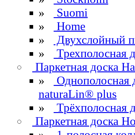
»
Suomi
»
Home
»
Двухслойный п
»
Трехполосная д
Паркетная доска Ha
»
Однополосная 
naturaLin® plus
»
Трёхполосная д
Паркетная доска H
»
1-полосная кол