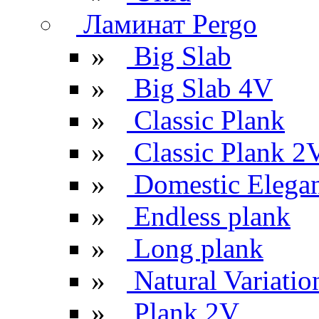
Ламинат Pergo
»
Big Slab
»
Big Slab 4V
»
Classic Plank
»
Classic Plank 2
»
Domestic Elega
»
Endless plank
»
Long plank
»
Natural Variatio
»
Plank 2V