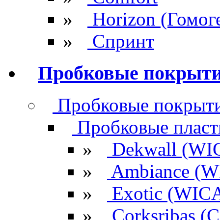
»
Horizon (Гомог
»
Спринт
Пробковые покрыт
Пробковые покрыти
Пробковые плас
»
Dekwall (WI
»
Ambiance (W
»
Exotic (WIC
»
Corksribas 