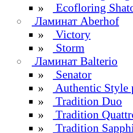
»
Ecofloring Shat
Ламинат Aberhof
»
Victory
»
Storm
Ламинат Balterio
»
Senator
»
Authentic Style 
»
Tradition Duo
»
Tradition Quattr
»
Tradition Sapph