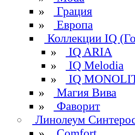
»
Грация
»
Европа
Коллекции IQ (Г
»
IQ ARIA
»
IQ Melodia
»
IQ MONOLI
»
Магия Вива
»
Фаворит
Линолеум Синтеро
»
Comfort