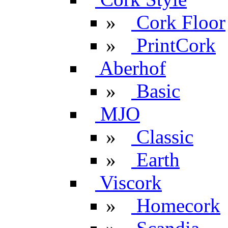
»
Cork Floor
»
PrintCork
Aberhof
»
Basic
MJO
»
Classic
»
Earth
Viscork
»
Homecork