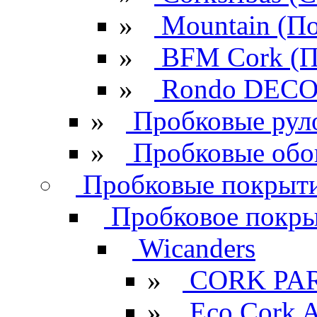
»
Mountain (По
»
BFM Cork (П
»
Rondo DECO 
»
Пробковые рул
»
Пробковые обо
Пробковые покрыти
Пробковое покрыт
Wicanders
»
CORK PA
»
Eco Cork A