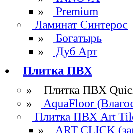
»
Premium
Ламинат Синтерос
»
Богатырь
»
Дуб Арт
Плитка ПВХ
» Плитка ПВХ Quick
»
AquaFloor (Влаго
Плитка ПВХ Art Til
»
ART CLICK (за