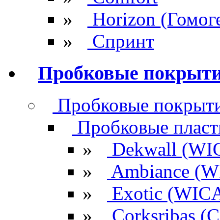
»
Horizon (Гомог
»
Спринт
Пробковые покрыт
Пробковые покрыти
Пробковые плас
»
Dekwall (WI
»
Ambiance (W
»
Exotic (WIC
»
Corksribas 