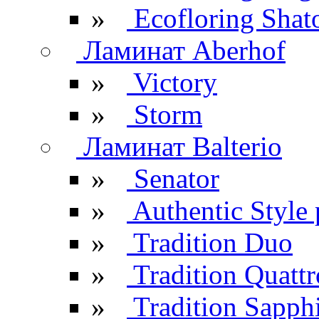
»
Ecofloring Shat
Ламинат Aberhof
»
Victory
»
Storm
Ламинат Balterio
»
Senator
»
Authentic Style 
»
Tradition Duo
»
Tradition Quattr
»
Tradition Sapph