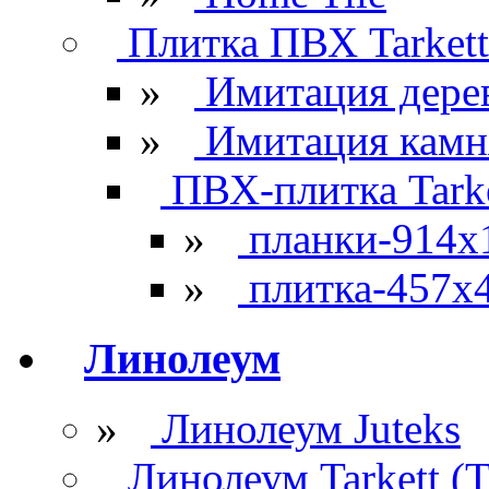
Плитка ПВХ Tarkett
»
Имитация дере
»
Имитация камн
ПВХ-плитка Tarke
»
планки-914x
»
плитка-457х
Линолеум
»
Линолеум Juteks
Линолеум Tarkett (Т