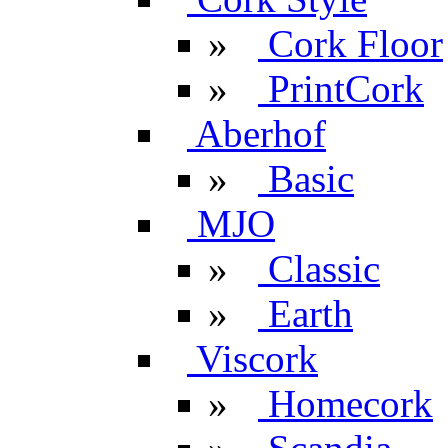
»
Cork Floor
»
PrintCork
Aberhof
»
Basic
MJO
»
Classic
»
Earth
Viscork
»
Homecork