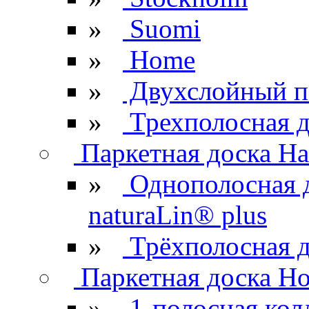
»
Suomi
»
Home
»
Двухслойный п
»
Трехполосная д
Паркетная доска Ha
»
Однополосная 
naturaLin® plus
»
Трёхполосная д
Паркетная доска H
»
1-полосная кол