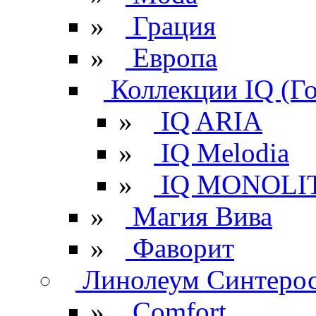
»
Грация
»
Европа
Коллекции IQ (Г
»
IQ ARIA
»
IQ Melodia
»
IQ MONOLI
»
Магия Вива
»
Фаворит
Линолеум Синтеро
»
Comfort