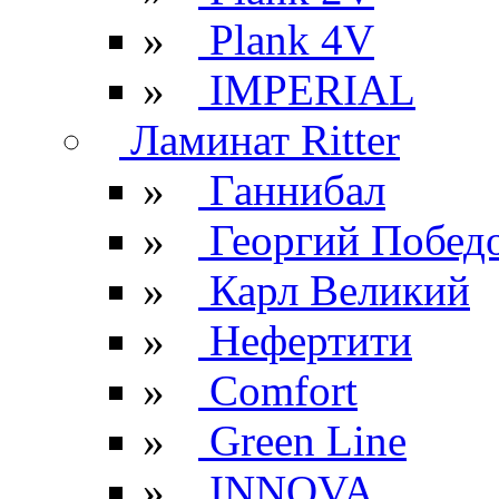
»
Plank 4V
»
IMPERIAL
Ламинат Ritter
»
Ганнибал
»
Георгий Побед
»
Карл Великий
»
Нефертити
»
Comfort
»
Green Line
»
INNOVA