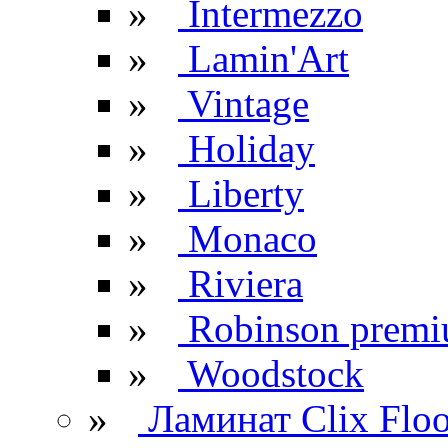
»
Intermezzo
»
Lamin'Art
»
Vintage
»
Holiday
»
Liberty
»
Monaco
»
Riviera
»
Robinson prem
»
Woodstock
»
Ламинат Clix Floo