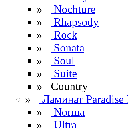
»
Nochture
»
Rhapsody
»
Rock
»
Sonata
»
Soul
»
Suite
» Сountry
»
Ламинат Paradise 
»
Norma
»
Ultra