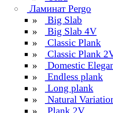
Ламинат Pergo
»
Big Slab
»
Big Slab 4V
»
Classic Plank
»
Classic Plank 2
»
Domestic Elega
»
Endless plank
»
Long plank
»
Natural Variatio
»
Plank 2V