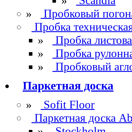
»
Scandia
»
Пробковый погон
Пробка техническа
»
Пробка листова
»
Пробка рулонн
»
Пробковый агл
Паркетная доска
»
Sofit Floor
Паркетная доска Ab
»
Stockholm