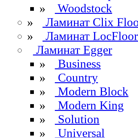
»
Woodstock
»
Ламинат Clix Floo
»
Ламинат LocFloor
Ламинат Egger
»
Business
»
Country
»
Modern Block
»
Modern King
»
Solution
»
Universal