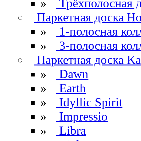
»
Трёхполосная д
Паркетная доска H
»
1-полосная кол
»
3-полосная кол
Паркетная доска Kar
»
Dawn
»
Earth
»
Idyllic Spirit
»
Impressio
»
Libra