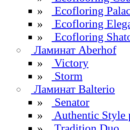
»
Ecofloring Pala
»
Ecofloring Eleg
»
Ecofloring Shat
Ламинат Aberhof
»
Victory
»
Storm
Ламинат Balterio
»
Senator
»
Authentic Style 
»
Tradition Duo