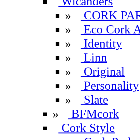
Wicanders
»
CORK PA
»
Eco Cork A
»
Identity
»
Linn
»
Original
»
Personality
»
Slate
»
BFMcork
Cork Style