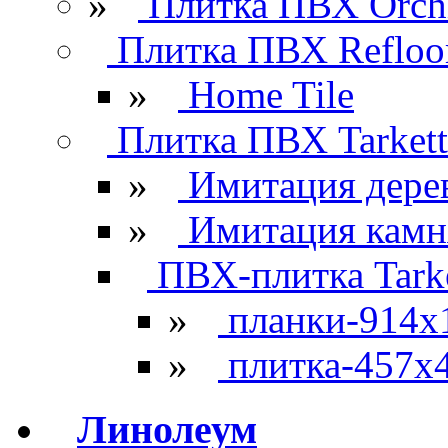
»
Плитка ПВХ Orchi
Плитка ПВХ Refloo
»
Home Tile
Плитка ПВХ Tarkett
»
Имитация дере
»
Имитация камн
ПВХ-плитка Tarke
»
планки-914x
»
плитка-457х
Линолеум