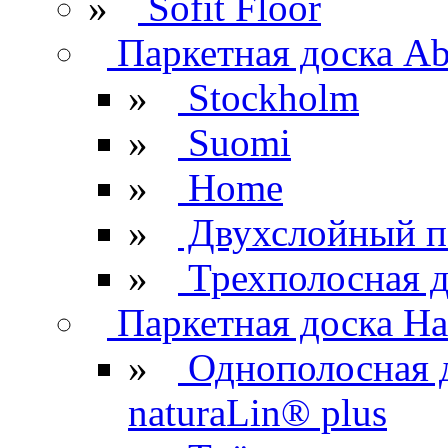
»
Sofit Floor
Паркетная доска Ab
»
Stockholm
»
Suomi
»
Home
»
Двухслойный п
»
Трехполосная д
Паркетная доска Ha
»
Однополосная 
naturaLin® plus