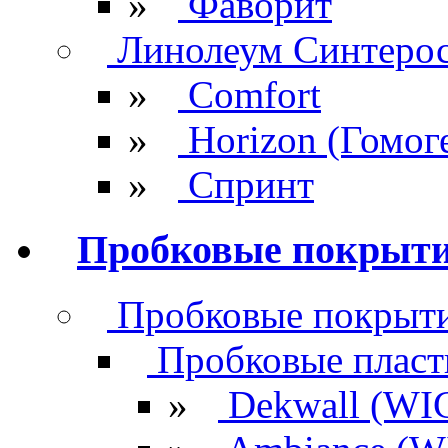
»
Фаворит
Линолеум Синтеро
»
Comfort
»
Horizon (Гомог
»
Спринт
Пробковые покрыт
Пробковые покрыти
Пробковые плас
»
Dekwall (WI