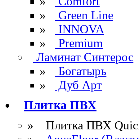
»
Comfort
»
Green Line
»
INNOVA
»
Premium
Ламинат Синтерос
»
Богатырь
»
Дуб Арт
Плитка ПВХ
» Плитка ПВХ Quick