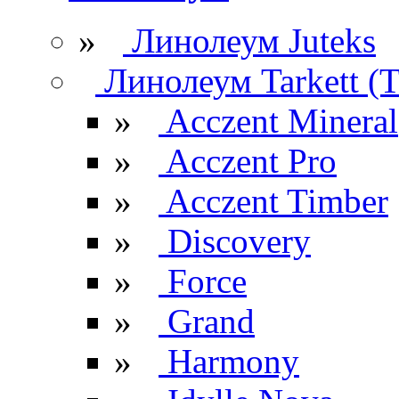
»
Линолеум Juteks
Линолеум Tarkett (Т
»
Acczent Mineral
»
Acczent Pro
»
Acczent Timber
»
Discovery
»
Force
»
Grand
»
Harmony