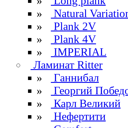
»
Long plank
»
Natural Variatio
»
Plank 2V
»
Plank 4V
»
IMPERIAL
Ламинат Ritter
»
Ганнибал
»
Георгий Побед
»
Карл Великий
»
Нефертити