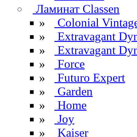
Ламинат Classen
»
Colonial Vintag
»
Extravagant Dy
»
Extravagant Dyn
»
Force
»
Futuro Expert
»
Garden
»
Home
»
Joy
»
Kaiser