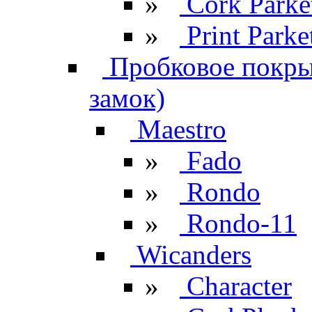
»
Cork Parke
»
Print Parke
Пробковое покрыт
замок)
Maestro
»
Fado
»
Rondo
»
Rondo-11
Wicanders
»
Character