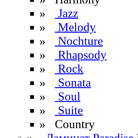
»
Jazz
»
Melody
»
Nochture
»
Rhapsody
»
Rock
»
Sonata
»
Soul
»
Suite
» Сountry
»
Ламинат Paradise 