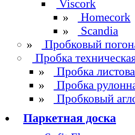
Viscork
»
Homecork
»
Scandia
»
Пробковый погон
Пробка техническа
»
Пробка листова
»
Пробка рулонн
»
Пробковый агл
Паркетная доска