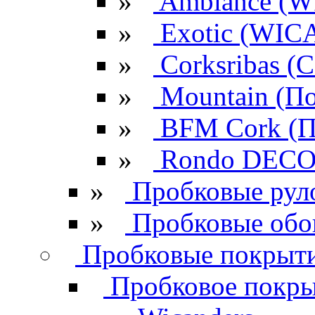
»
Ambiance (W
»
Exotic (WIC
»
Corksribas 
»
Mountain (По
»
BFM Cork (П
»
Rondo DECO 
»
Пробковые рул
»
Пробковые обо
Пробковые покрыти
Пробковое покрыт