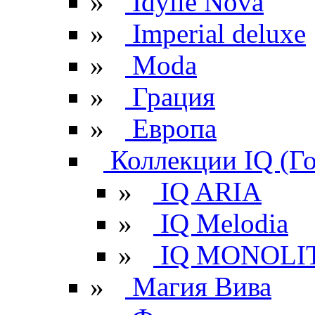
»
Idylle Nova
»
Imperial deluxe
»
Moda
»
Грация
»
Европа
Коллекции IQ (Г
»
IQ ARIA
»
IQ Melodia
»
IQ MONOLI
»
Магия Вива