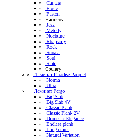
»
Cantata
»
Etude
»
Fusion
» Harmony
»
Jazz
»
Melody
»
Nochture
»
Rhapsody
»
Rock
»
Sonata
»
Soul
»
Suite
» Сountry
»
Ламинат Paradise Parquet
»
Norma
»
Ultra
Ламинат Pergo
»
Big Slab
»
Big Slab 4V
»
Classic Plank
»
Classic Plank 2V
»
Domestic Elegance
»
Endless plank
»
Long plank
»
Natural Variation