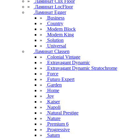
»
Ламинат Clix Floor
»
Ламинат LocFloor
Ламинат Egger
»
Business
»
Country
»
Modern Block
»
Modern King
»
Solution
»
Universal
Ламинат Classen
»
Colonial Vintage
»
Extravagant Dynamic
»
Extravagant Dynamic Stratochrome
»
Force
»
Futuro Expert
»
Garden
»
Home
»
Joy
»
Kaiser
»
Napoli
»
Natural Prestige
»
Nature
»
Premium 6
»
Progressive
»
Saturn