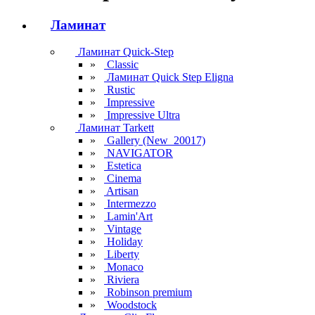
Ламинат
Ламинат Quick-Step
»
Classic
»
Ламинат Quick Step Eligna
»
Rustic
»
Impressive
»
Impressive Ultra
Ламинат Tarkett
»
Gallery (New_20017)
»
NAVIGATOR
»
Estetica
»
Cinema
»
Artisan
»
Intermezzo
»
Lamin'Art
»
Vintage
»
Holiday
»
Liberty
»
Monaco
»
Riviera
»
Robinson premium
»
Woodstock