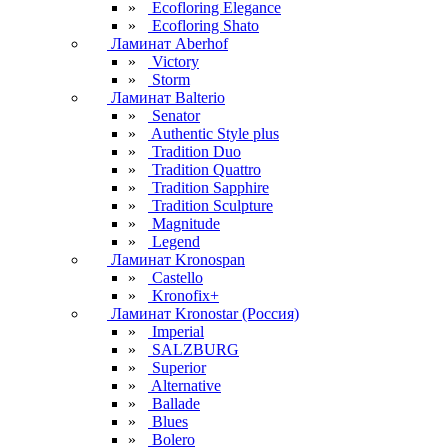
»
Ecofloring Elegance
»
Ecofloring Shato
Ламинат Aberhof
»
Victory
»
Storm
Ламинат Balterio
»
Senator
»
Authentic Style plus
»
Tradition Duo
»
Tradition Quattro
»
Tradition Sapphire
»
Tradition Sculpture
»
Magnitude
»
Legend
Ламинат Kronospan
»
Castello
»
Kronofix+
Ламинат Kronostar (Россия)
»
Imperial
»
SALZBURG
»
Superior
»
Alternative
»
Ballade
»
Blues
»
Bolero