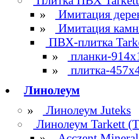
Плитка ПВХ Tarkett
»
Имитация дере
»
Имитация камн
ПВХ-плитка Tarke
»
планки-914x
»
плитка-457х
Линолеум
»
Линолеум Juteks
Линолеум Tarkett (Т
»
Acczent Mineral