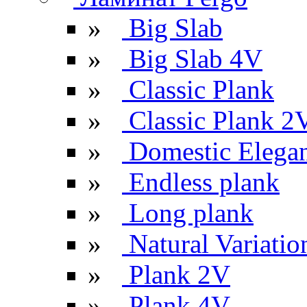
»
Big Slab
»
Big Slab 4V
»
Classic Plank
»
Classic Plank 2
»
Domestic Elega
»
Endless plank
»
Long plank
»
Natural Variatio
»
Plank 2V
»
Plank 4V