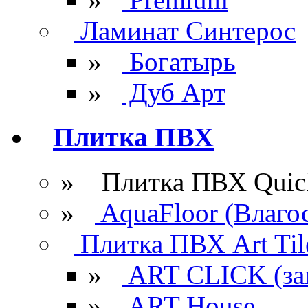
Ламинат Синтерос
»
Богатырь
»
Дуб Арт
Плитка ПВХ
» Плитка ПВХ Quick
»
AquaFloor (Влаго
Плитка ПВХ Art Til
»
ART CLICK (за
»
ART House