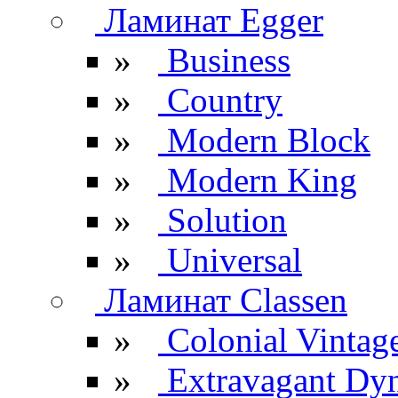
Ламинат Egger
»
Business
»
Country
»
Modern Block
»
Modern King
»
Solution
»
Universal
Ламинат Classen
»
Colonial Vintag
»
Extravagant Dy