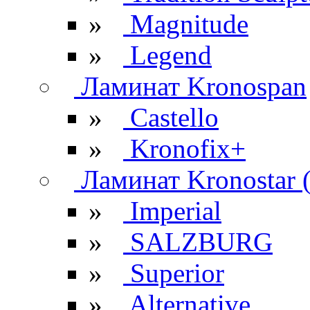
»
Magnitude
»
Legend
Ламинат Kronospan
»
Castello
»
Kronofix+
Ламинат Kronostar 
»
Imperial
»
SALZBURG
»
Superior
»
Alternative