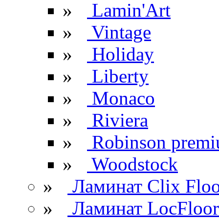
»
Lamin'Art
»
Vintage
»
Holiday
»
Liberty
»
Monaco
»
Riviera
»
Robinson prem
»
Woodstock
»
Ламинат Clix Floo
»
Ламинат LocFloor