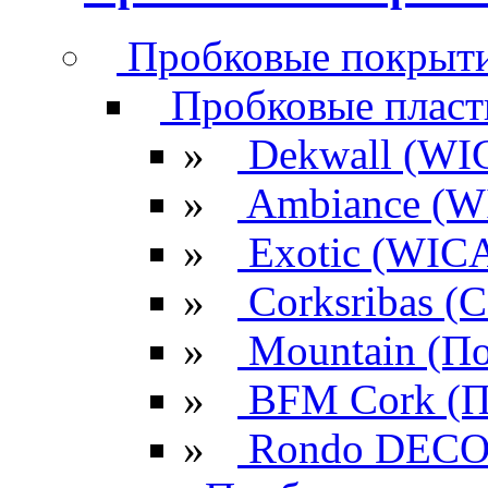
Пробковые покрыти
Пробковые плас
»
Dekwall (WI
»
Ambiance (W
»
Exotic (WIC
»
Corksribas 
»
Mountain (По
»
BFM Cork (П
»
Rondo DECO 