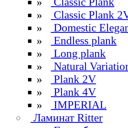
»
Classic Plank
»
Classic Plank 2
»
Domestic Elega
»
Endless plank
»
Long plank
»
Natural Variatio
»
Plank 2V
»
Plank 4V
»
IMPERIAL
Ламинат Ritter