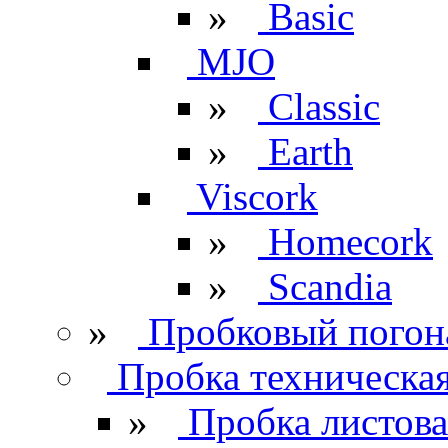
»
Basic
MJO
»
Classic
»
Earth
Viscork
»
Homecork
»
Scandia
»
Пробковый погон
Пробка техническа
»
Пробка листова