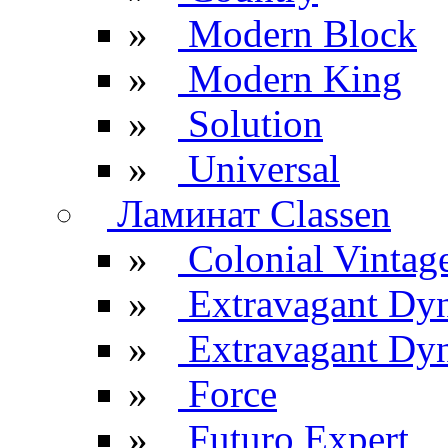
»
Modern Block
»
Modern King
»
Solution
»
Universal
Ламинат Classen
»
Colonial Vintag
»
Extravagant Dy
»
Extravagant Dyn
»
Force
»
Futuro Expert