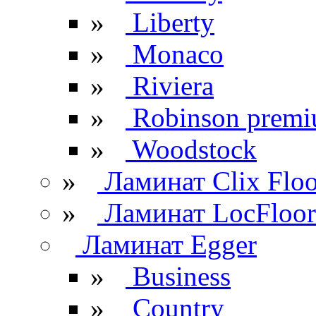
»
Liberty
»
Monaco
»
Riviera
»
Robinson prem
»
Woodstock
»
Ламинат Clix Floo
»
Ламинат LocFloor
Ламинат Egger
»
Business
»
Country