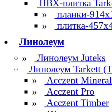
ПВХ-плитка Tarke
»
планки-914x
»
плитка-457х
Линолеум
»
Линолеум Juteks
Линолеум Tarkett (Т
»
Acczent Mineral
»
Acczent Pro
»
Acczent Timber