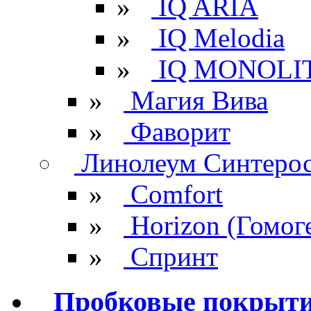
»
IQ ARIA
»
IQ Melodia
»
IQ MONOLI
»
Магия Вива
»
Фаворит
Линолеум Синтеро
»
Comfort
»
Horizon (Гомог
»
Спринт
Пробковые покрыт