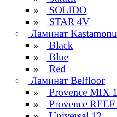
»
SOLIDO
»
STAR 4V
Ламинат Kastamonu
»
Black
»
Blue
»
Red
Ламинат Belfloor
»
Provence MIX 
»
Provence REEF
»
Universal 12