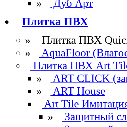
»
Дуб Арт
Плитка ПВХ
» Плитка ПВХ Quick
»
AquaFloor (Влаго
Плитка ПВХ Art Til
»
ART CLICK (за
»
ART House
Art Tile Имитация
»
Защитный сл