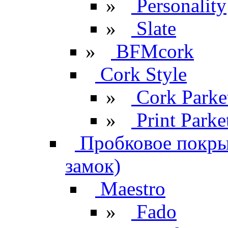
»
Personality
»
Slate
»
BFMcork
Cork Style
»
Cork Parke
»
Print Parke
Пробковое покрыт
замок)
Maestro
»
Fado