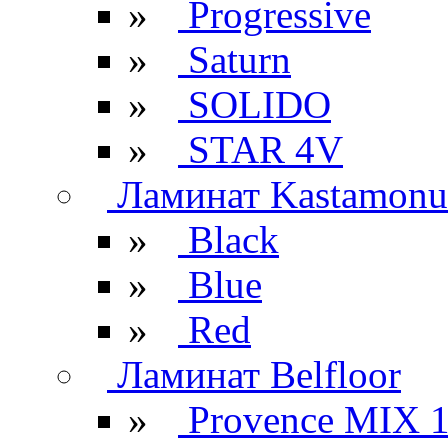
»
Progressive
»
Saturn
»
SOLIDO
»
STAR 4V
Ламинат Kastamonu
»
Black
»
Blue
»
Red
Ламинат Belfloor
»
Provence MIX 