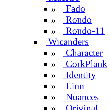
»
Fado
»
Rondo
»
Rondo-11
Wicanders
»
Character
»
CorkPlank
»
Identity
»
Linn
»
Nuances
»
Original