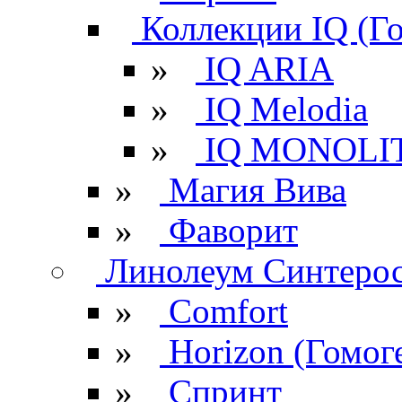
Коллекции IQ (Г
»
IQ ARIA
»
IQ Melodia
»
IQ MONOLI
»
Магия Вива
»
Фаворит
Линолеум Синтеро
»
Comfort
»
Horizon (Гомог
»
Спринт