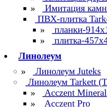
»
Имитация камн
ПВХ-плитка Tarke
»
планки-914x
»
плитка-457х
Линолеум
»
Линолеум Juteks
Линолеум Tarkett (Т
»
Acczent Mineral
»
Acczent Pro