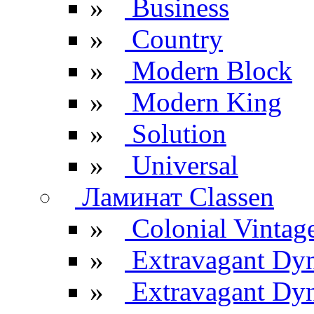
»
Business
»
Country
»
Modern Block
»
Modern King
»
Solution
»
Universal
Ламинат Classen
»
Colonial Vintag
»
Extravagant Dy
»
Extravagant Dyn