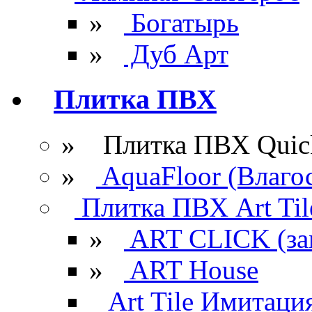
»
Богатырь
»
Дуб Арт
Плитка ПВХ
» Плитка ПВХ Quick
»
AquaFloor (Влаго
Плитка ПВХ Art Til
»
ART CLICK (за
»
ART House
Art Tile Имитация