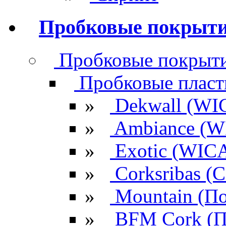
Пробковые покрыт
Пробковые покрыти
Пробковые плас
»
Dekwall (WI
»
Ambiance (W
»
Exotic (WIC
»
Corksribas 
»
Mountain (По
»
BFM Cork (П