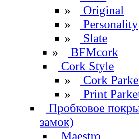
»
Original
»
Personality
»
Slate
»
BFMcork
Cork Style
»
Cork Parke
»
Print Parke
Пробковое покрыт
замок)
Maestro