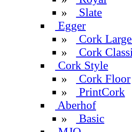
»
Slate
Egger
»
Cork Large
»
Cork Classi
Cork Style
»
Cork Floor
»
PrintCork
Aberhof
»
Basic
MJO