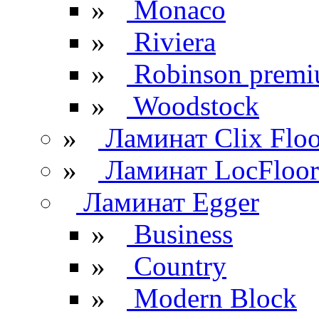
»
Monaco
»
Riviera
»
Robinson prem
»
Woodstock
»
Ламинат Clix Floo
»
Ламинат LocFloor
Ламинат Egger
»
Business
»
Country
»
Modern Block