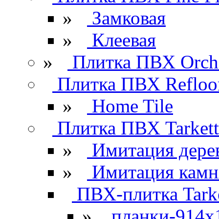
»
Замковая
»
Клеевая
»
Плитка ПВХ Orchi
Плитка ПВХ Refloo
»
Home Tile
Плитка ПВХ Tarkett
»
Имитация дере
»
Имитация камн
ПВХ-плитка Tarke
»
планки-914x