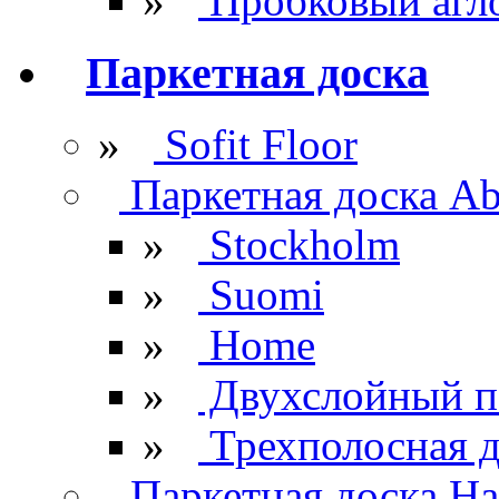
»
Пробковый агл
Паркетная доска
»
Sofit Floor
Паркетная доска Ab
»
Stockholm
»
Suomi
»
Home
»
Двухслойный п
»
Трехполосная д
Паркетная доска Ha