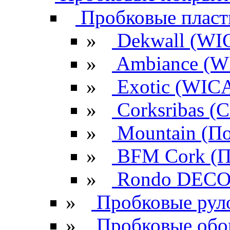
Пробковые плас
»
Dekwall (WI
»
Ambiance (W
»
Exotic (WIC
»
Corksribas 
»
Mountain (По
»
BFM Cork (П
»
Rondo DECO 
»
Пробковые рул
»
Пробковые обо