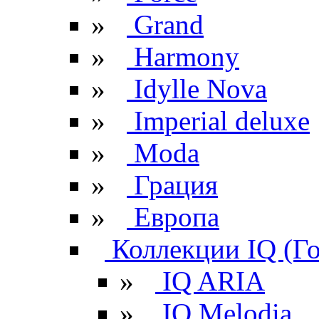
»
Grand
»
Harmony
»
Idylle Nova
»
Imperial deluxe
»
Moda
»
Грация
»
Европа
Коллекции IQ (Г
»
IQ ARIA
»
IQ Melodia