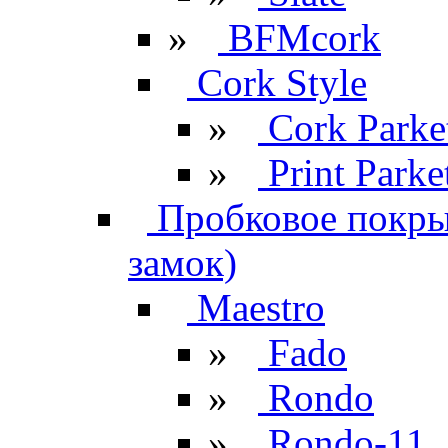
»
BFMcork
Cork Style
»
Cork Parke
»
Print Parke
Пробковое покрыт
замок)
Maestro
»
Fado
»
Rondo
»
Rondo-11