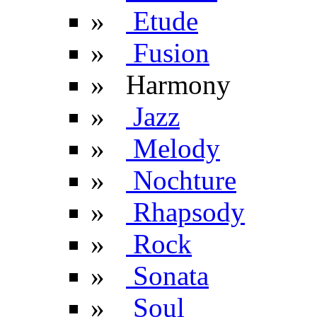
»
Etude
»
Fusion
» Harmony
»
Jazz
»
Melody
»
Nochture
»
Rhapsody
»
Rock
»
Sonata
»
Soul