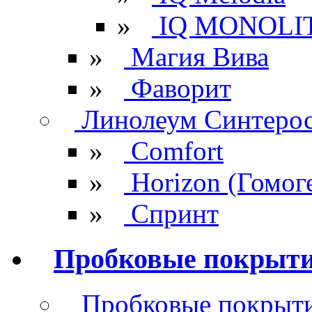
»
IQ MONOLI
»
Магия Вива
»
Фаворит
Линолеум Синтеро
»
Comfort
»
Horizon (Гомог
»
Спринт
Пробковые покрыт
Пробковые покрыти