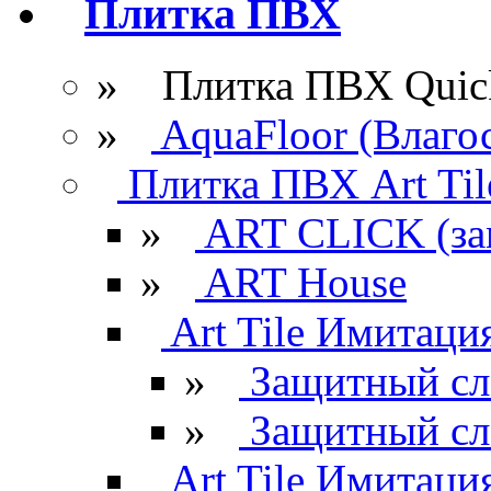
Плитка ПВХ
» Плитка ПВХ Quick
»
AquaFloor (Влаго
Плитка ПВХ Art Til
»
ART CLICK (за
»
ART House
Art Tile Имитация
»
Защитный сл
»
Защитный сл
Art Tile Имитация