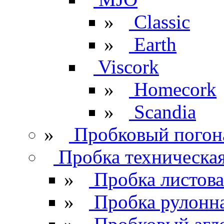
»
Classic
»
Earth
Viscork
»
Homecork
»
Scandia
»
Пробковый погон
Пробка техническа
»
Пробка листова
»
Пробка рулонн