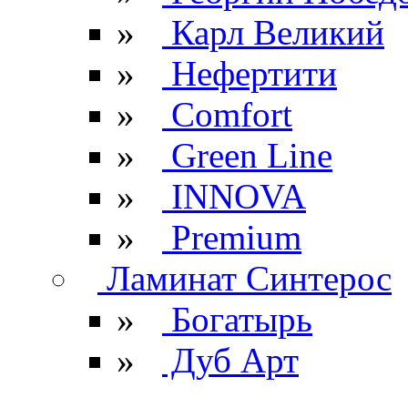
»
Карл Великий
»
Нефертити
»
Comfort
»
Green Line
»
INNOVA
»
Premium
Ламинат Синтерос
»
Богатырь
»
Дуб Арт