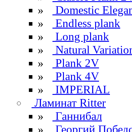
»
Domestic Elega
»
Endless plank
»
Long plank
»
Natural Variatio
»
Plank 2V
»
Plank 4V
»
IMPERIAL
Ламинат Ritter
»
Ганнибал
»
Георгий Побед