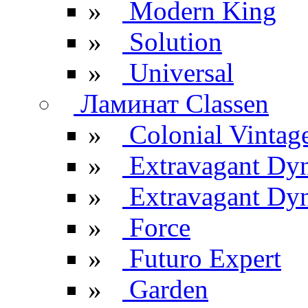
»
Modern King
»
Solution
»
Universal
Ламинат Classen
»
Colonial Vintag
»
Extravagant Dy
»
Extravagant Dyn
»
Force
»
Futuro Expert
»
Garden