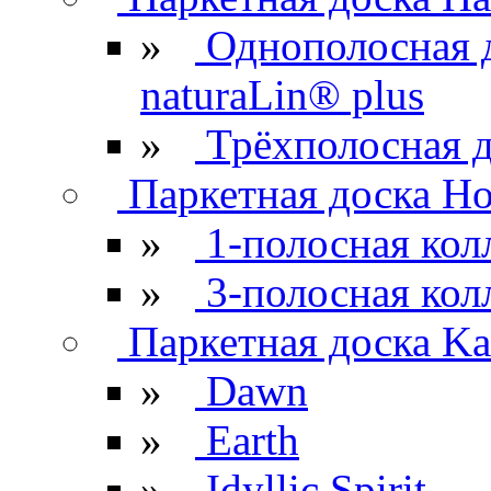
»
Однополосная 
naturaLin® plus
»
Трёхполосная д
Паркетная доска H
»
1-полосная кол
»
3-полосная кол
Паркетная доска Kar
»
Dawn
»
Earth
»
Idyllic Spirit