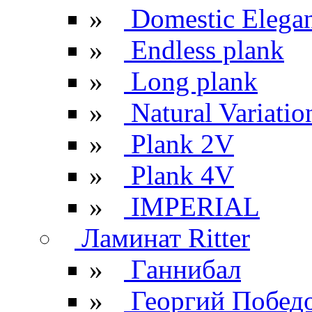
»
Domestic Elega
»
Endless plank
»
Long plank
»
Natural Variatio
»
Plank 2V
»
Plank 4V
»
IMPERIAL
Ламинат Ritter
»
Ганнибал
»
Георгий Побед