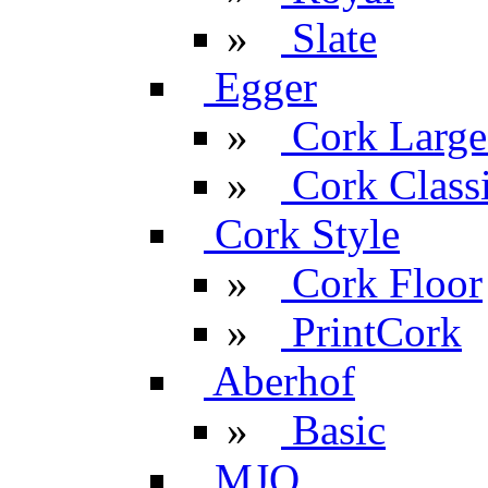
»
Slate
Egger
»
Cork Large
»
Cork Classi
Cork Style
»
Cork Floor
»
PrintCork
Aberhof
»
Basic
MJO