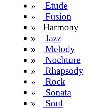
»
Etude
»
Fusion
» Harmony
»
Jazz
»
Melody
»
Nochture
»
Rhapsody
»
Rock
»
Sonata
»
Soul