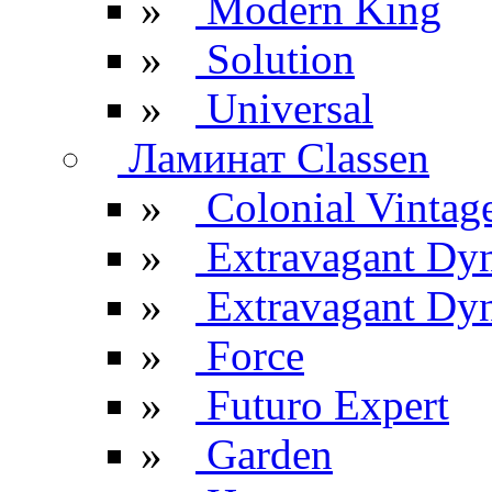
»
Modern King
»
Solution
»
Universal
Ламинат Classen
»
Colonial Vintag
»
Extravagant Dy
»
Extravagant Dyn
»
Force
»
Futuro Expert
»
Garden