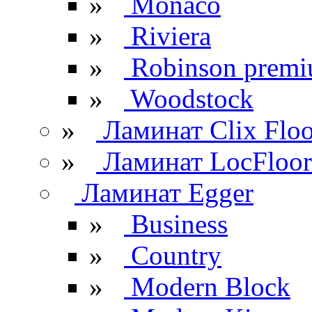
»
Monaco
»
Riviera
»
Robinson prem
»
Woodstock
»
Ламинат Clix Floo
»
Ламинат LocFloor
Ламинат Egger
»
Business
»
Country
»
Modern Block