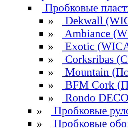
Пробковые плас
»
Dekwall (WI
»
Ambiance (W
»
Exotic (WIC
»
Corksribas 
»
Mountain (По
»
BFM Cork (П
»
Rondo DECO 
»
Пробковые рул
»
Пробковые обо