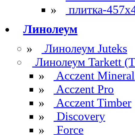
»
плитка-457х
Линолеум
»
Линолеум Juteks
Линолеум Tarkett (Т
»
Acczent Mineral
»
Acczent Pro
»
Acczent Timber
»
Discovery
»
Force