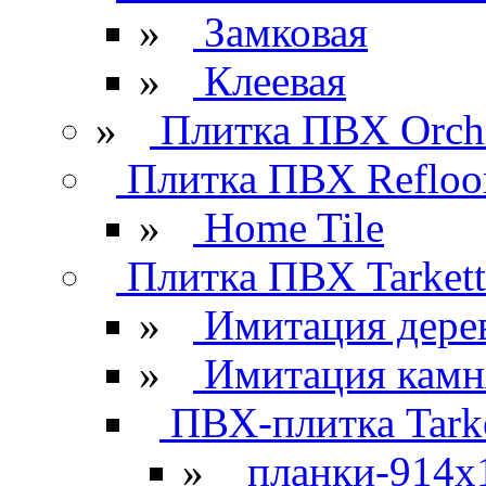
»
Замковая
»
Клеевая
»
Плитка ПВХ Orchi
Плитка ПВХ Refloo
»
Home Tile
Плитка ПВХ Tarkett
»
Имитация дере
»
Имитация камн
ПВХ-плитка Tarke
»
планки-914x