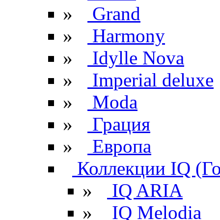
»
Grand
»
Harmony
»
Idylle Nova
»
Imperial deluxe
»
Moda
»
Грация
»
Европа
Коллекции IQ (Г
»
IQ ARIA
»
IQ Melodia