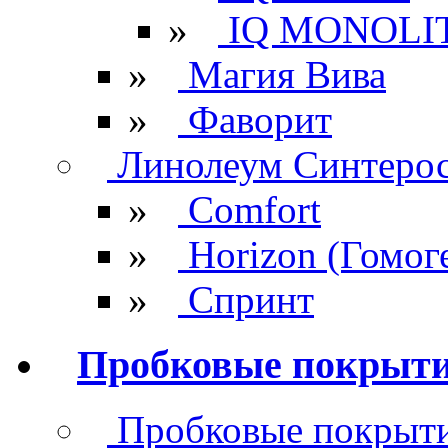
»
IQ MONOLI
»
Магия Вива
»
Фаворит
Линолеум Синтеро
»
Comfort
»
Horizon (Гомог
»
Спринт
Пробковые покрыт
Пробковые покрыти