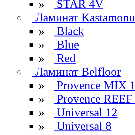
»
STAR 4V
Ламинат Kastamonu
»
Black
»
Blue
»
Red
Ламинат Belfloor
»
Provence MIX 
»
Provence REEF
»
Universal 12
»
Universal 8