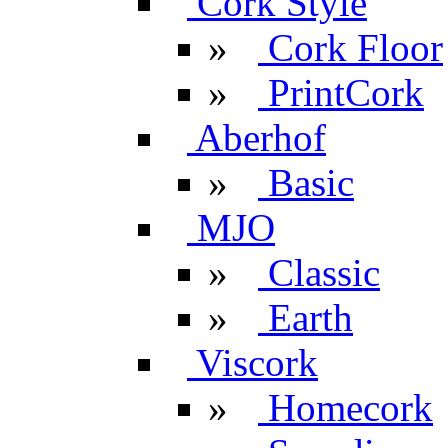
Cork Style
»
Cork Floor
»
PrintCork
Aberhof
»
Basic
MJO
»
Classic
»
Earth
Viscork
»
Homecork