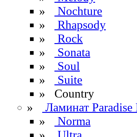
»
Nochture
»
Rhapsody
»
Rock
»
Sonata
»
Soul
»
Suite
» Сountry
»
Ламинат Paradise 
»
Norma
»
Ultra