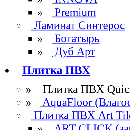
»
Premium
Ламинат Синтерос
»
Богатырь
»
Дуб Арт
Плитка ПВХ
» Плитка ПВХ Quick
»
AquaFloor (Влаго
Плитка ПВХ Art Til
»
ART CLICK (за