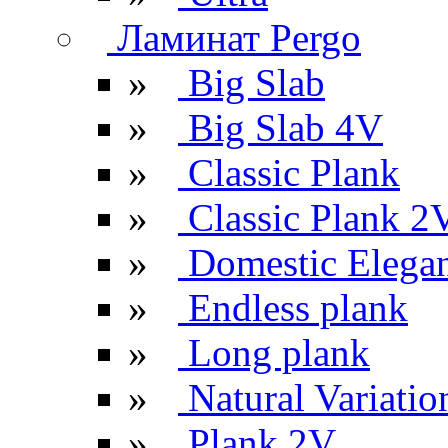
Ламинат Pergo
»
Big Slab
»
Big Slab 4V
»
Classic Plank
»
Classic Plank 2
»
Domestic Elega
»
Endless plank
»
Long plank
»
Natural Variatio
»
Plank 2V