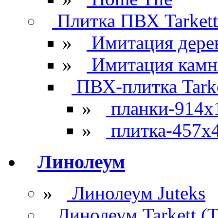
Плитка ПВХ Tarkett
»
Имитация дере
»
Имитация камн
ПВХ-плитка Tarke
»
планки-914x
»
плитка-457х
Линолеум
»
Линолеум Juteks
Линолеум Tarkett (Т