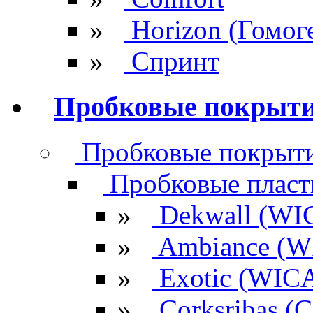
»
Horizon (Гомог
»
Спринт
Пробковые покрыт
Пробковые покрыти
Пробковые плас
»
Dekwall (WI
»
Ambiance (W
»
Exotic (WIC
»
Corksribas 