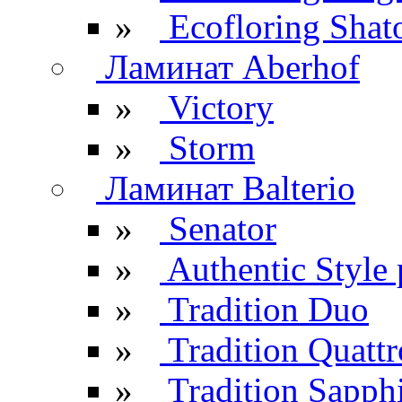
»
Ecofloring Shat
Ламинат Aberhof
»
Victory
»
Storm
Ламинат Balterio
»
Senator
»
Authentic Style 
»
Tradition Duo
»
Tradition Quattr
»
Tradition Sapph