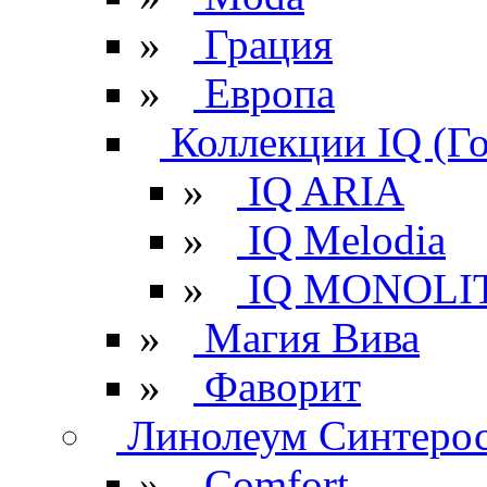
»
Грация
»
Европа
Коллекции IQ (Г
»
IQ ARIA
»
IQ Melodia
»
IQ MONOLI
»
Магия Вива
»
Фаворит
Линолеум Синтеро
»
Comfort