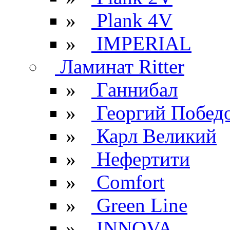
»
Plank 4V
»
IMPERIAL
Ламинат Ritter
»
Ганнибал
»
Георгий Побед
»
Карл Великий
»
Нефертити
»
Comfort
»
Green Line
»
INNOVA