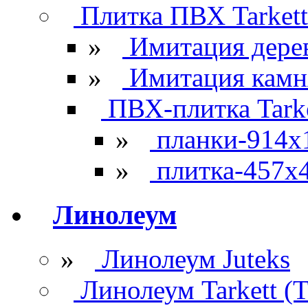
Плитка ПВХ Tarkett
»
Имитация дере
»
Имитация камн
ПВХ-плитка Tarke
»
планки-914x
»
плитка-457х
Линолеум
»
Линолеум Juteks
Линолеум Tarkett (Т