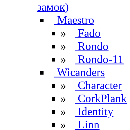
замок)
Maestro
»
Fado
»
Rondo
»
Rondo-11
Wicanders
»
Character
»
CorkPlank
»
Identity
»
Linn