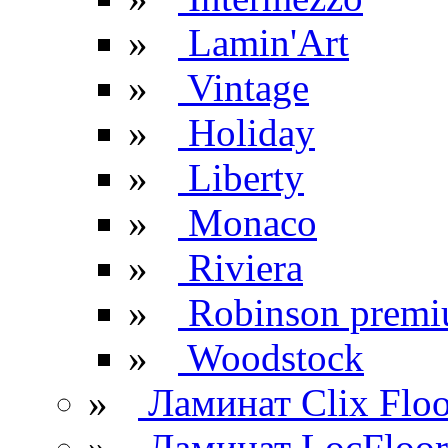
»
Lamin'Art
»
Vintage
»
Holiday
»
Liberty
»
Monaco
»
Riviera
»
Robinson prem
»
Woodstock
»
Ламинат Clix Floo
»
Ламинат LocFloor