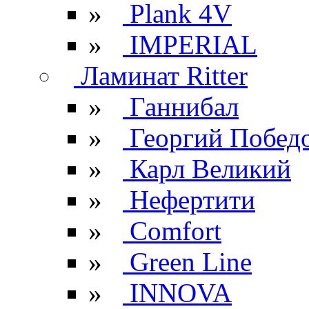
»
Plank 4V
»
IMPERIAL
Ламинат Ritter
»
Ганнибал
»
Георгий Побед
»
Карл Великий
»
Нефертити
»
Comfort
»
Green Line
»
INNOVA