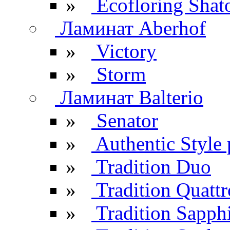
»
Ecofloring Shat
Ламинат Aberhof
»
Victory
»
Storm
Ламинат Balterio
»
Senator
»
Authentic Style 
»
Tradition Duo
»
Tradition Quattr
»
Tradition Sapph