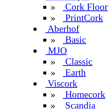
»
Cork Floor
»
PrintCork
Aberhof
»
Basic
MJO
»
Classic
»
Earth
Viscork
»
Homecork
»
Scandia