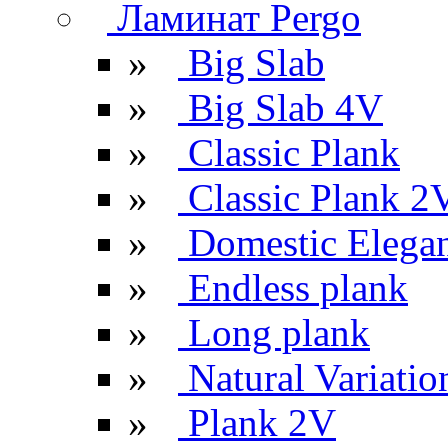
Ламинат Pergo
»
Big Slab
»
Big Slab 4V
»
Classic Plank
»
Classic Plank 2
»
Domestic Elega
»
Endless plank
»
Long plank
»
Natural Variatio
»
Plank 2V