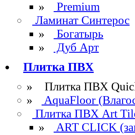
»
Premium
Ламинат Синтерос
»
Богатырь
»
Дуб Арт
Плитка ПВХ
» Плитка ПВХ Quick
»
AquaFloor (Влаго
Плитка ПВХ Art Til
»
ART CLICK (за