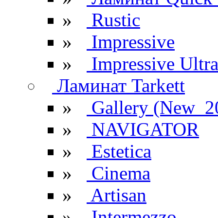
»
Rustic
»
Impressive
»
Impressive Ultr
Ламинат Tarkett
»
Gallery (New_2
»
NAVIGATOR
»
Estetica
»
Cinema
»
Artisan
»
Intermezzo