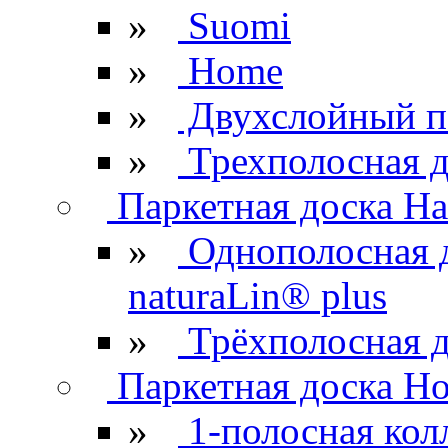
»
Suomi
»
Home
»
Двухслойный п
»
Трехполосная д
Паркетная доска Ha
»
Однополосная 
naturaLin® plus
»
Трёхполосная д
Паркетная доска H
»
1-полосная кол