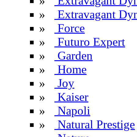
»
Extravagant Dy
»
Extravagant Dyn
»
Force
»
Futuro Expert
»
Garden
»
Home
»
Joy
»
Kaiser
»
Napoli
»
Natural Prestige