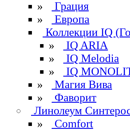
»
Грация
»
Европа
Коллекции IQ (Г
»
IQ ARIA
»
IQ Melodia
»
IQ MONOLI
»
Магия Вива
»
Фаворит
Линолеум Синтеро
»
Comfort