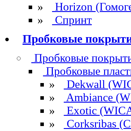
»
Horizon (Гомог
»
Спринт
Пробковые покрыт
Пробковые покрыти
Пробковые плас
»
Dekwall (WI
»
Ambiance (W
»
Exotic (WIC
»
Corksribas 