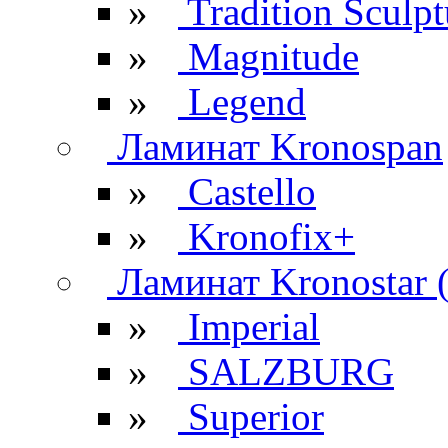
»
Tradition Sculpt
»
Magnitude
»
Legend
Ламинат Kronospan
»
Castello
»
Kronofix+
Ламинат Kronostar 
»
Imperial
»
SALZBURG
»
Superior