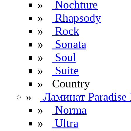
»
Nochture
»
Rhapsody
»
Rock
»
Sonata
»
Soul
»
Suite
» Сountry
»
Ламинат Paradise 
»
Norma
»
Ultra