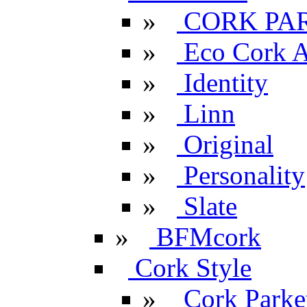
»
CORK PA
»
Eco Cork A
»
Identity
»
Linn
»
Original
»
Personality
»
Slate
»
BFMcork
Cork Style
»
Cork Parke