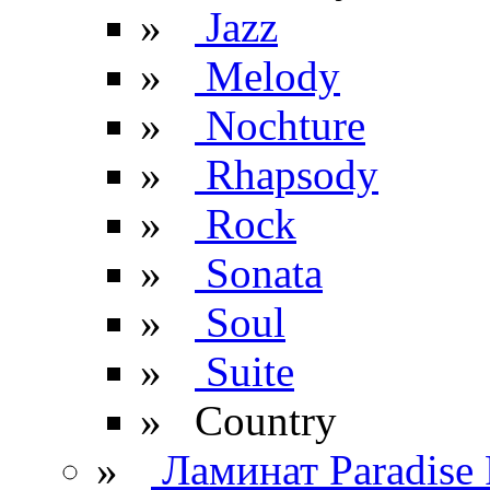
»
Jazz
»
Melody
»
Nochture
»
Rhapsody
»
Rock
»
Sonata
»
Soul
»
Suite
» Сountry
»
Ламинат Paradise 