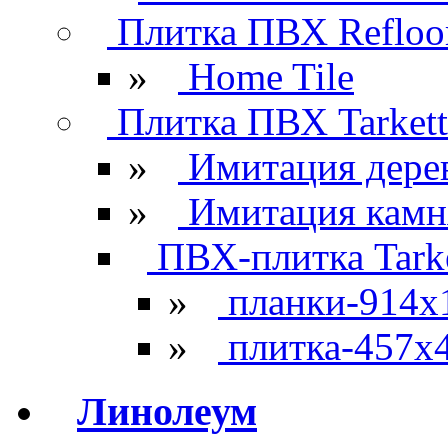
Плитка ПВХ Refloo
»
Home Tile
Плитка ПВХ Tarkett
»
Имитация дере
»
Имитация камн
ПВХ-плитка Tarke
»
планки-914x
»
плитка-457х
Линолеум