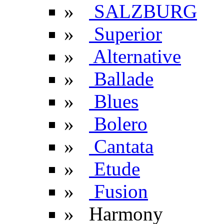
»
SALZBURG
»
Superior
»
Alternative
»
Ballade
»
Blues
»
Bolero
»
Cantata
»
Etude
»
Fusion
» Harmony