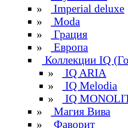
»
Imperial deluxe
»
Moda
»
Грация
»
Европа
Коллекции IQ (Г
»
IQ ARIA
»
IQ Melodia
»
IQ MONOLI
»
Магия Вива
»
Фаворит