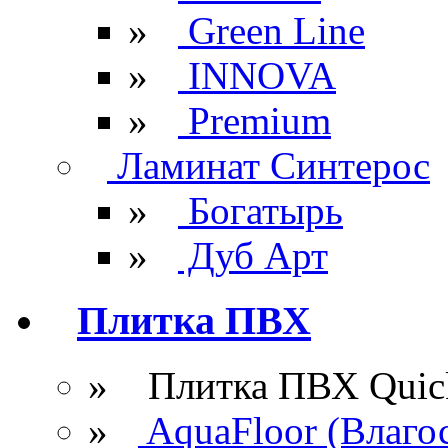
»
Green Line
»
INNOVA
»
Premium
Ламинат Синтерос
»
Богатырь
»
Дуб Арт
Плитка ПВХ
» Плитка ПВХ Quick
»
AquaFloor (Влаго