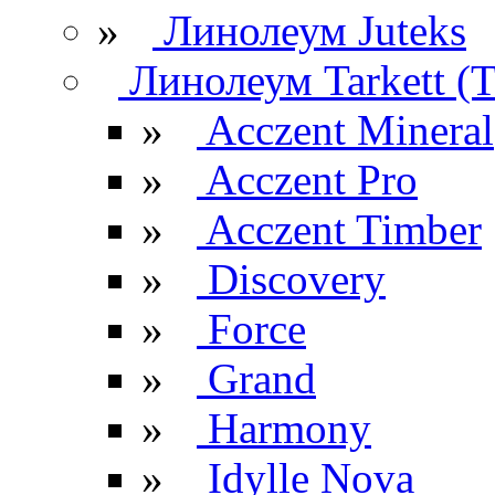
»
Линолеум Juteks
Линолеум Tarkett (Т
»
Acczent Mineral
»
Acczent Pro
»
Acczent Timber
»
Discovery
»
Force
»
Grand
»
Harmony
»
Idylle Nova