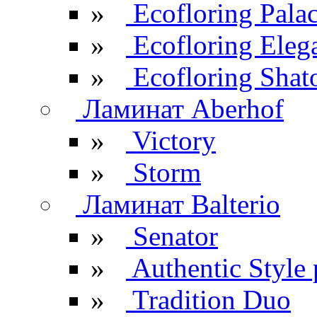
»
Ecofloring Pala
»
Ecofloring Eleg
»
Ecofloring Shat
Ламинат Aberhof
»
Victory
»
Storm
Ламинат Balterio
»
Senator
»
Authentic Style 
»
Tradition Duo