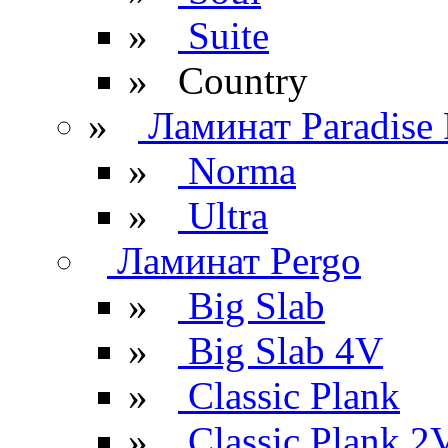
»
Suite
» Сountry
»
Ламинат Paradise 
»
Norma
»
Ultra
Ламинат Pergo
»
Big Slab
»
Big Slab 4V
»
Classic Plank
»
Classic Plank 2