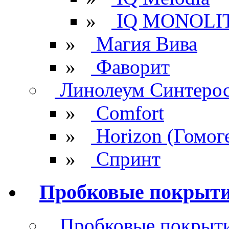
»
IQ MONOLI
»
Магия Вива
»
Фаворит
Линолеум Синтеро
»
Comfort
»
Horizon (Гомог
»
Спринт
Пробковые покрыт
Пробковые покрыти