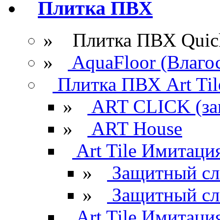
Плитка ПВХ
» Плитка ПВХ Quick
»
AquaFloor (Влаго
Плитка ПВХ Art Til
»
ART CLICK (за
»
ART House
Art Tile Имитация
»
Защитный сл
»
Защитный сл
Art Tile Имитация