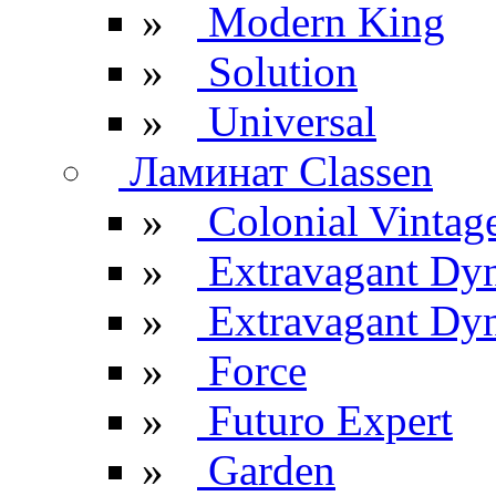
»
Modern King
»
Solution
»
Universal
Ламинат Classen
»
Colonial Vintag
»
Extravagant Dy
»
Extravagant Dyn
»
Force
»
Futuro Expert
»
Garden