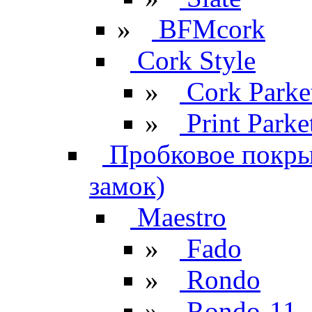
»
BFMcork
Cork Style
»
Cork Parke
»
Print Parke
Пробковое покрыт
замок)
Maestro
»
Fado
»
Rondo
»
Rondo-11