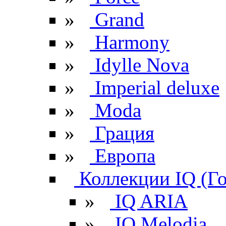
»
Grand
»
Harmony
»
Idylle Nova
»
Imperial deluxe
»
Moda
»
Грация
»
Европа
Коллекции IQ (Г
»
IQ ARIA
»
IQ Melodia