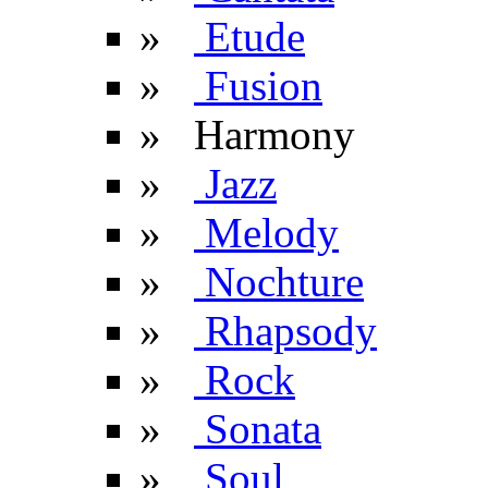
»
Etude
»
Fusion
» Harmony
»
Jazz
»
Melody
»
Nochture
»
Rhapsody
»
Rock
»
Sonata
»
Soul