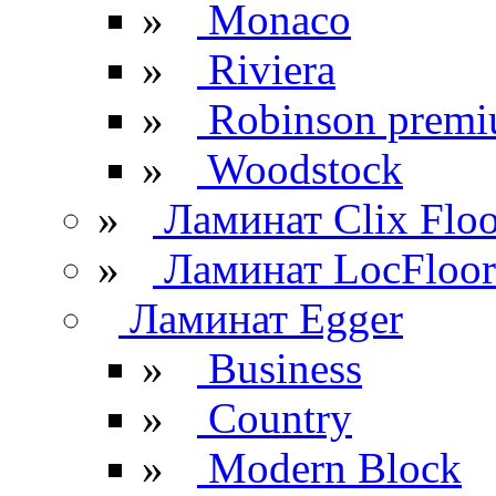
»
Monaco
»
Riviera
»
Robinson prem
»
Woodstock
»
Ламинат Clix Floo
»
Ламинат LocFloor
Ламинат Egger
»
Business
»
Country
»
Modern Block