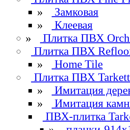
»
Замковая
»
Клеевая
»
Плитка ПВХ Orchi
Плитка ПВХ Refloo
»
Home Tile
Плитка ПВХ Tarkett
»
Имитация дере
»
Имитация камн
ПВХ-плитка Tarke
»
планки-914x