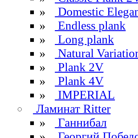
»
Domestic Elega
»
Endless plank
»
Long plank
»
Natural Variatio
»
Plank 2V
»
Plank 4V
»
IMPERIAL
Ламинат Ritter
»
Ганнибал
»
Георгий Побед