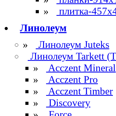
»
плитка-457х
Линолеум
»
Линолеум Juteks
Линолеум Tarkett (Т
»
Acczent Mineral
»
Acczent Pro
»
Acczent Timber
»
Discovery
»
Force