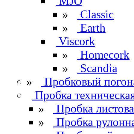
MJO
»
Classic
»
Earth
Viscork
»
Homecork
»
Scandia
»
Пробковый погон
Пробка техническа
»
Пробка листова
»
Пробка рулонн