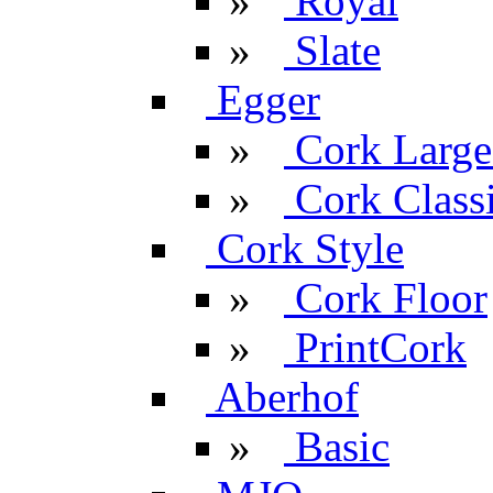
»
Royal
»
Slate
Egger
»
Cork Large
»
Cork Classi
Cork Style
»
Cork Floor
»
PrintCork
Aberhof
»
Basic