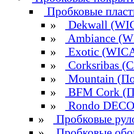
Пробковые плас
»
Dekwall (WI
»
Ambiance (W
»
Exotic (WIC
»
Corksribas 
»
Mountain (По
»
BFM Cork (П
»
Rondo DECO 
»
Пробковые рул
»
Пробковые обо