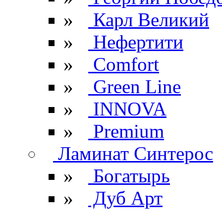
»
Карл Великий
»
Нефертити
»
Comfort
»
Green Line
»
INNOVA
»
Premium
Ламинат Синтерос
»
Богатырь
»
Дуб Арт