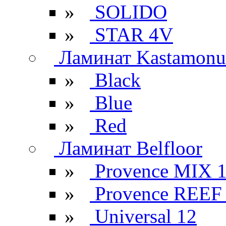
»
SOLIDO
»
STAR 4V
Ламинат Kastamonu
»
Black
»
Blue
»
Red
Ламинат Belfloor
»
Provence MIX 
»
Provence REEF
»
Universal 12