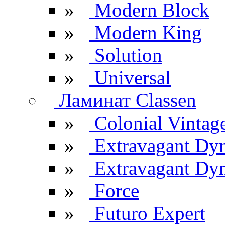
»
Modern Block
»
Modern King
»
Solution
»
Universal
Ламинат Classen
»
Colonial Vintag
»
Extravagant Dy
»
Extravagant Dyn
»
Force
»
Futuro Expert