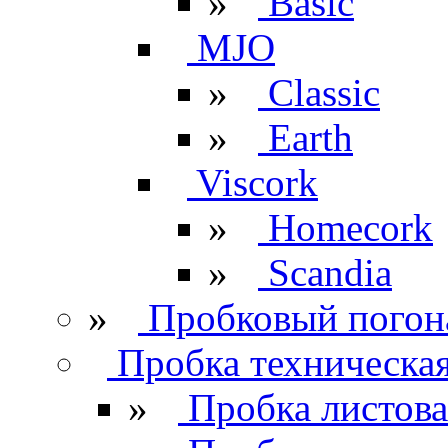
»
Basic
MJO
»
Classic
»
Earth
Viscork
»
Homecork
»
Scandia
»
Пробковый погон
Пробка техническа
»
Пробка листова