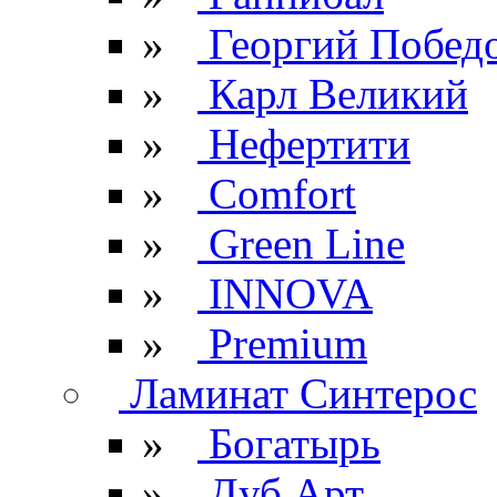
»
Георгий Побед
»
Карл Великий
»
Нефертити
»
Comfort
»
Green Line
»
INNOVA
»
Premium
Ламинат Синтерос
»
Богатырь
»
Дуб Арт