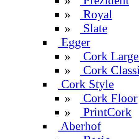
»
Prezident
»
Royal
»
Slate
Egger
»
Cork Large
»
Cork Classi
Cork Style
»
Cork Floor
»
PrintCork
Aberhof