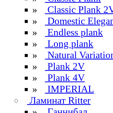
»
Classic Plank 2
»
Domestic Elega
»
Endless plank
»
Long plank
»
Natural Variatio
»
Plank 2V
»
Plank 4V
»
IMPERIAL
Ламинат Ritter
»
Ганнибал