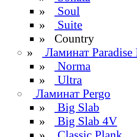
»
Soul
»
Suite
» Сountry
»
Ламинат Paradise 
»
Norma
»
Ultra
Ламинат Pergo
»
Big Slab
»
Big Slab 4V
»
Classic Plank