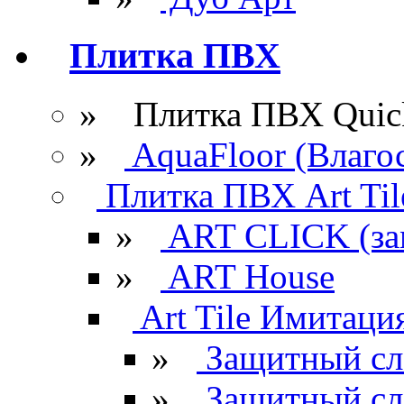
Плитка ПВХ
» Плитка ПВХ Quick
»
AquaFloor (Влаго
Плитка ПВХ Art Til
»
ART CLICK (за
»
ART House
Art Tile Имитация
»
Защитный сл
»
Защитный сл