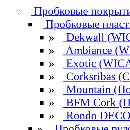
Пробковые покрыти
Пробковые плас
»
Dekwall (WI
»
Ambiance (W
»
Exotic (WIC
»
Corksribas 
»
Mountain (По
»
BFM Cork (П
»
Rondo DECO 
»
Пробковые рул