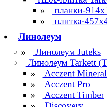
»
планки-914x
»
плитка-457х
Линолеум
»
Линолеум Juteks
Линолеум Tarkett (Т
»
Acczent Mineral
»
Acczent Pro
»
Acczent Timber
»
Discovery