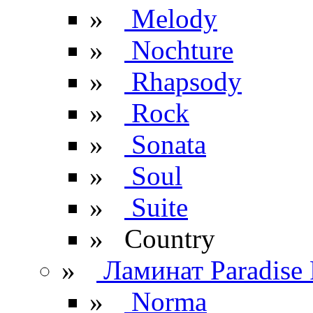
»
Melody
»
Nochture
»
Rhapsody
»
Rock
»
Sonata
»
Soul
»
Suite
» Сountry
»
Ламинат Paradise 
»
Norma