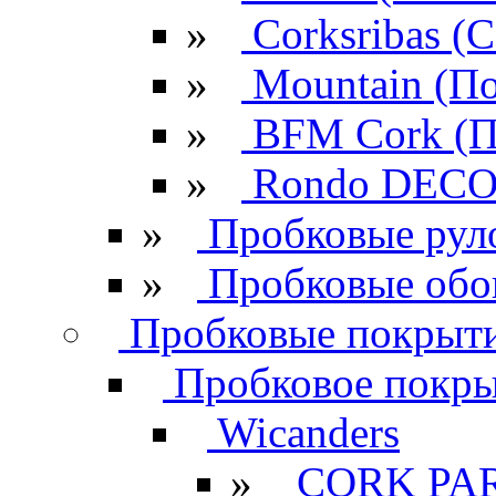
»
Corksribas 
»
Mountain (По
»
BFM Cork (П
»
Rondo DECO 
»
Пробковые рул
»
Пробковые обо
Пробковые покрыти
Пробковое покрыт
Wicanders
»
CORK PA