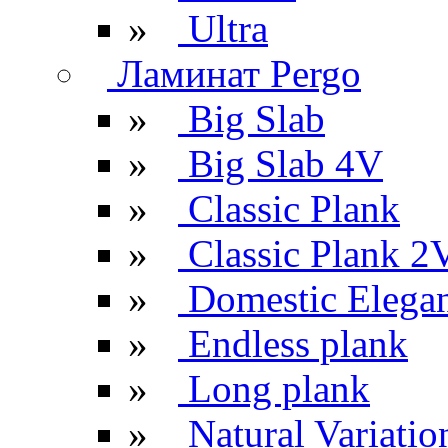
»
Ultra
Ламинат Pergo
»
Big Slab
»
Big Slab 4V
»
Classic Plank
»
Classic Plank 2
»
Domestic Elega
»
Endless plank
»
Long plank
»
Natural Variatio