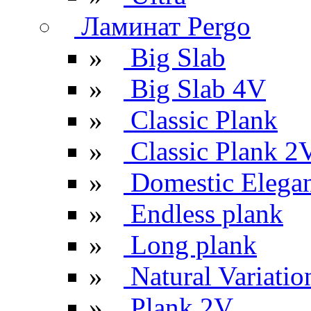
Ламинат Pergo
»
Big Slab
»
Big Slab 4V
»
Classic Plank
»
Classic Plank 2
»
Domestic Elega
»
Endless plank
»
Long plank
»
Natural Variatio
»
Plank 2V