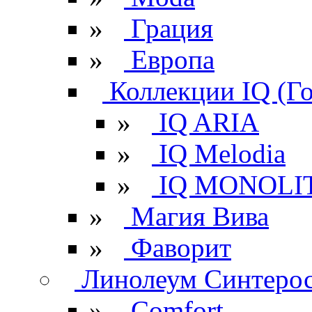
»
Грация
»
Европа
Коллекции IQ (Г
»
IQ ARIA
»
IQ Melodia
»
IQ MONOLI
»
Магия Вива
»
Фаворит
Линолеум Синтеро
»
Comfort