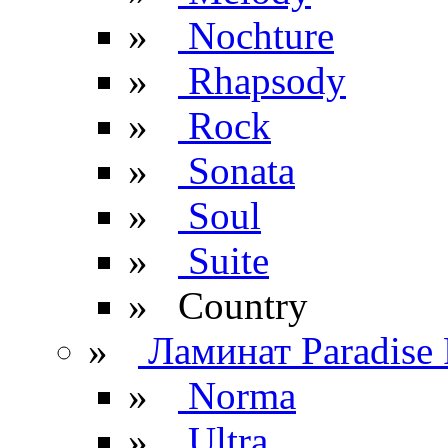
»
Nochture
»
Rhapsody
»
Rock
»
Sonata
»
Soul
»
Suite
» Сountry
»
Ламинат Paradise 
»
Norma
»
Ultra