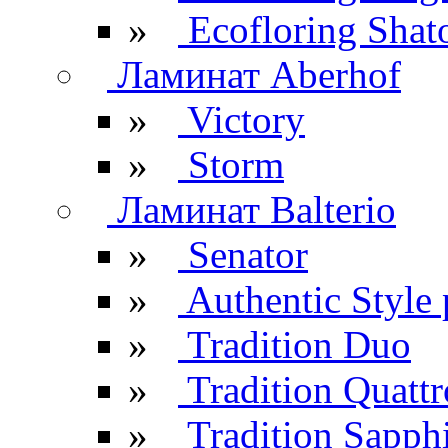
»
Ecofloring Shat
Ламинат Aberhof
»
Victory
»
Storm
Ламинат Balterio
»
Senator
»
Authentic Style 
»
Tradition Duo
»
Tradition Quattr
»
Tradition Sapph