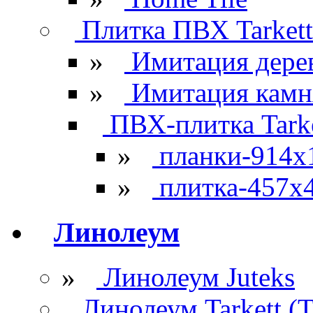
Плитка ПВХ Tarkett
»
Имитация дере
»
Имитация камн
ПВХ-плитка Tarke
»
планки-914x
»
плитка-457х
Линолеум
»
Линолеум Juteks
Линолеум Tarkett (Т