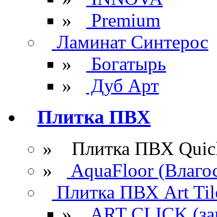
»
Premium
Ламинат Синтерос
»
Богатырь
»
Дуб Арт
Плитка ПВХ
» Плитка ПВХ Quick
»
AquaFloor (Влаго
Плитка ПВХ Art Til
»
ART CLICK (за