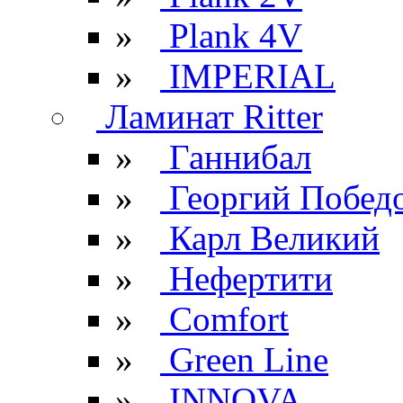
»
Plank 4V
»
IMPERIAL
Ламинат Ritter
»
Ганнибал
»
Георгий Побед
»
Карл Великий
»
Нефертити
»
Comfort
»
Green Line
»
INNOVA