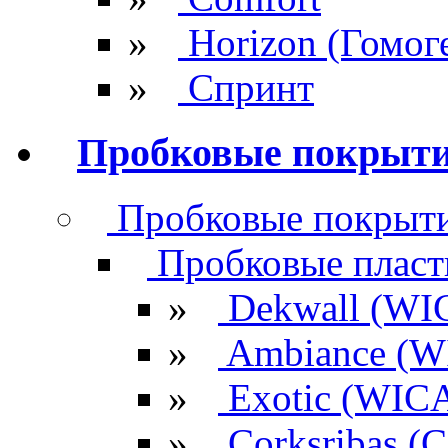
»
Horizon (Гомог
»
Спринт
Пробковые покрыт
Пробковые покрыти
Пробковые плас
»
Dekwall (WI
»
Ambiance (W
»
Exotic (WIC
»
Corksribas 