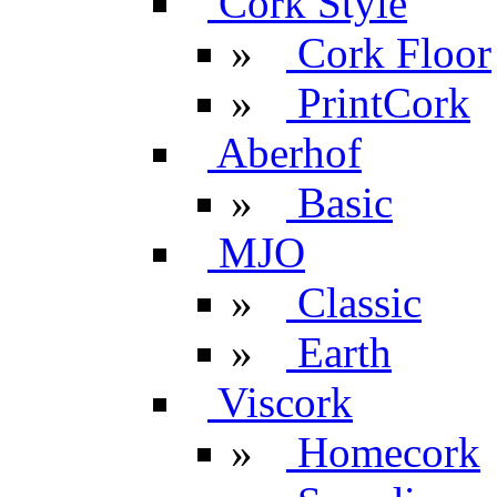
Cork Style
»
Cork Floor
»
PrintCork
Aberhof
»
Basic
MJO
»
Classic
»
Earth
Viscork
»
Homecork