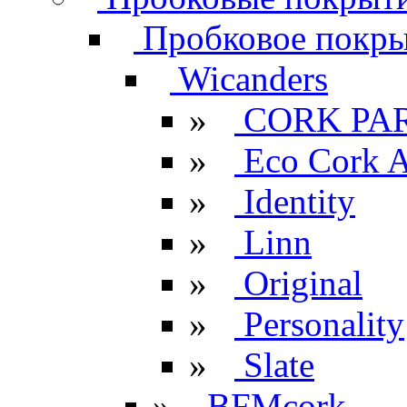
Пробковое покрыт
Wicanders
»
CORK PA
»
Eco Cork A
»
Identity
»
Linn
»
Original
»
Personality
»
Slate
»
BFMcork