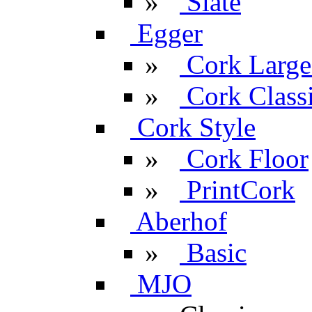
»
Slate
Egger
»
Cork Large
»
Cork Classi
Cork Style
»
Cork Floor
»
PrintCork
Aberhof
»
Basic
MJO