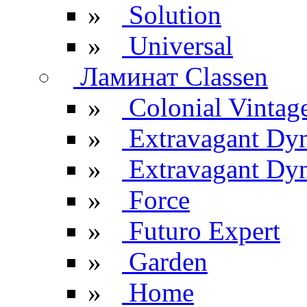
»
Solution
»
Universal
Ламинат Classen
»
Colonial Vintag
»
Extravagant Dy
»
Extravagant Dyn
»
Force
»
Futuro Expert
»
Garden
»
Home