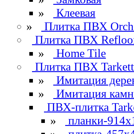
»
Клеевая
»
Плитка ПВХ Orchi
Плитка ПВХ Refloo
»
Home Tile
Плитка ПВХ Tarkett
»
Имитация дере
»
Имитация камн
ПВХ-плитка Tarke
»
планки-914x
»
плитка-457х