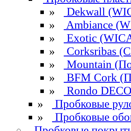
»
Dekwall (WI
»
Ambiance (W
»
Exotic (WIC
»
Corksribas 
»
Mountain (По
»
BFM Cork (П
»
Rondo DECO 
»
Пробковые рул
»
Пробковые обо
Пробковые покрыти