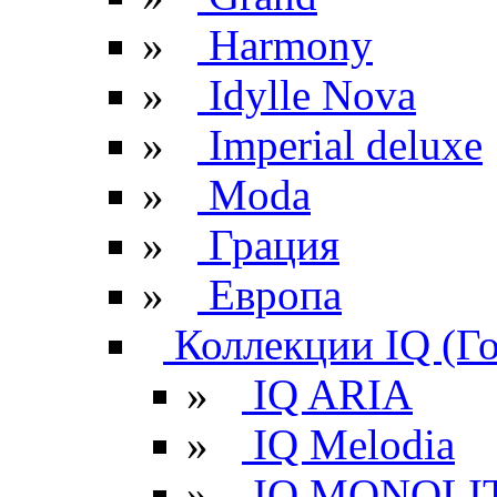
»
Harmony
»
Idylle Nova
»
Imperial deluxe
»
Moda
»
Грация
»
Европа
Коллекции IQ (Г
»
IQ ARIA
»
IQ Melodia
»
IQ MONOLI