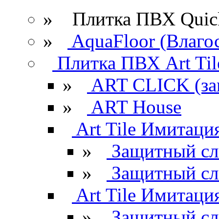
» Плитка ПВХ Quick
»
AquaFloor (Влаго
Плитка ПВХ Art Til
»
ART CLICK (за
»
ART House
Art Tile Имитация
»
Защитный сл
»
Защитный сл
Art Tile Имитация
»
Защитный сл