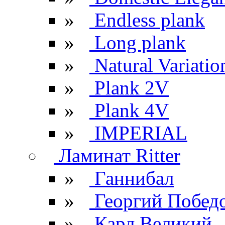
»
Endless plank
»
Long plank
»
Natural Variatio
»
Plank 2V
»
Plank 4V
»
IMPERIAL
Ламинат Ritter
»
Ганнибал
»
Георгий Побед
»
Карл Великий