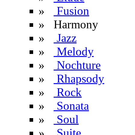
»
Fusion
» Harmony
»
Jazz
»
Melody
»
Nochture
»
Rhapsody
»
Rock
»
Sonata
»
Soul
»
Suite