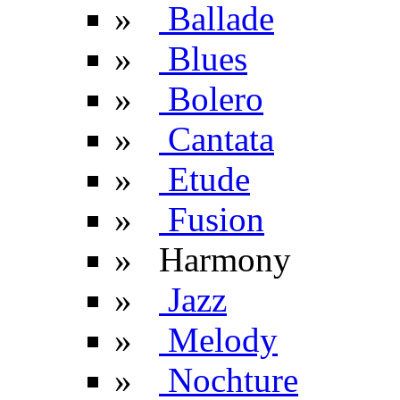
»
Ballade
»
Blues
»
Bolero
»
Cantata
»
Etude
»
Fusion
» Harmony
»
Jazz
»
Melody
»
Nochture