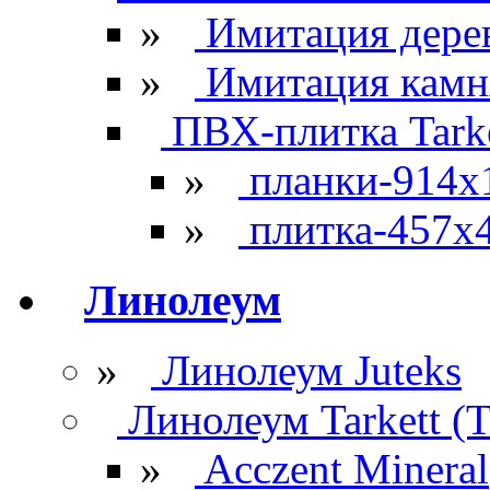
»
Имитация дере
»
Имитация камн
ПВХ-плитка Tarke
»
планки-914x
»
плитка-457х
Линолеум
»
Линолеум Juteks
Линолеум Tarkett (Т
»
Acczent Mineral