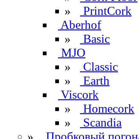
»
PrintCork
Aberhof
»
Basic
MJO
»
Classic
»
Earth
Viscork
»
Homecork
»
Scandia
»
Пробковый погон