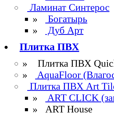
Ламинат Синтерос
»
Богатырь
»
Дуб Арт
Плитка ПВХ
» Плитка ПВХ Quick
»
AquaFloor (Влаго
Плитка ПВХ Art Til
»
ART CLICK (за
»
ART House