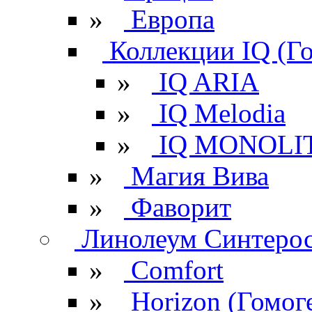
»
Европа
Коллекции IQ (Г
»
IQ ARIA
»
IQ Melodia
»
IQ MONOLI
»
Магия Вива
»
Фаворит
Линолеум Синтеро
»
Comfort
»
Horizon (Гомог