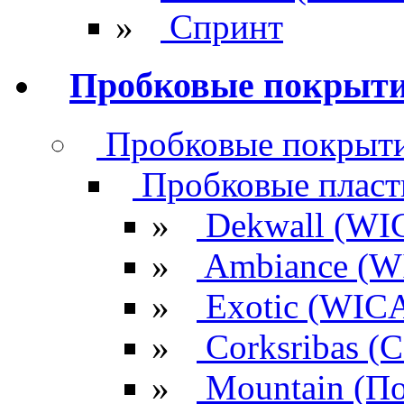
»
Спринт
Пробковые покрыт
Пробковые покрыти
Пробковые плас
»
Dekwall (WI
»
Ambiance (W
»
Exotic (WIC
»
Corksribas 
»
Mountain (По