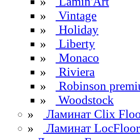
»
Lamin'Art
»
Vintage
»
Holiday
»
Liberty
»
Monaco
»
Riviera
»
Robinson prem
»
Woodstock
»
Ламинат Clix Floo
»
Ламинат LocFloor