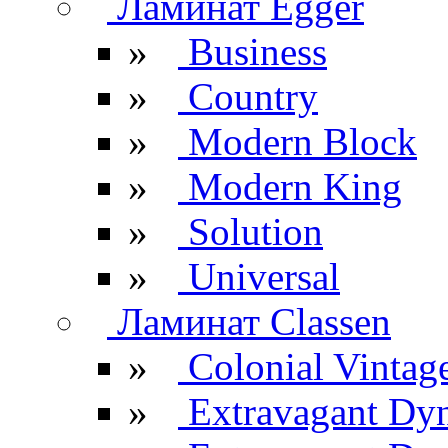
Ламинат Egger
»
Business
»
Country
»
Modern Block
»
Modern King
»
Solution
»
Universal
Ламинат Classen
»
Colonial Vintag
»
Extravagant Dy