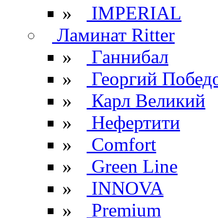
»
IMPERIAL
Ламинат Ritter
»
Ганнибал
»
Георгий Побед
»
Карл Великий
»
Нефертити
»
Comfort
»
Green Line
»
INNOVA
»
Premium