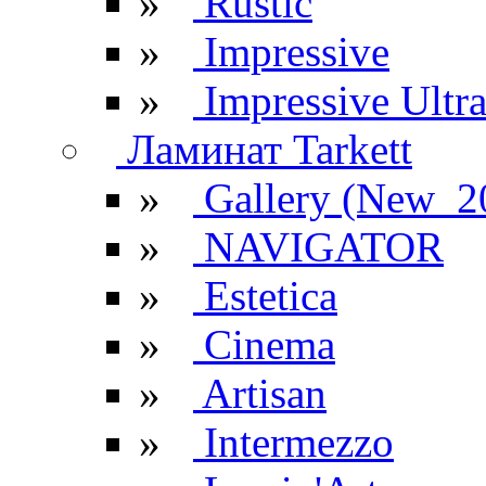
»
Rustic
»
Impressive
»
Impressive Ultr
Ламинат Tarkett
»
Gallery (New_2
»
NAVIGATOR
»
Estetica
»
Cinema
»
Artisan
»
Intermezzo