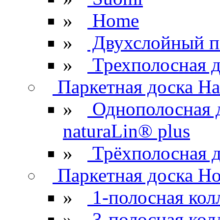
»
Home
»
Двухслойный п
»
Трехполосная д
Паркетная доска Ha
»
Однополосная 
naturaLin® plus
»
Трёхполосная д
Паркетная доска H
»
1-полосная кол
»
3-полосная кол