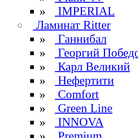
»
IMPERIAL
Ламинат Ritter
»
Ганнибал
»
Георгий Побед
»
Карл Великий
»
Нефертити
»
Comfort
»
Green Line
»
INNOVA
»
Premium