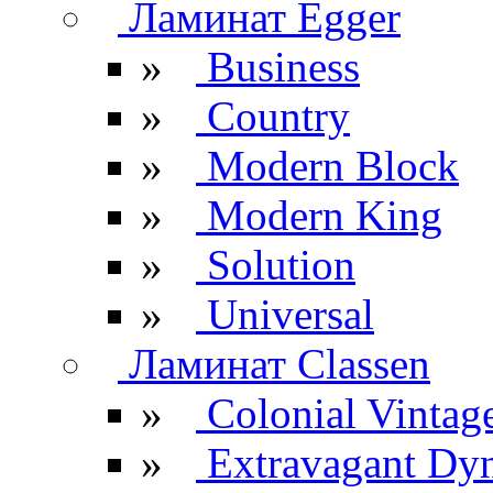
Ламинат Egger
»
Business
»
Country
»
Modern Block
»
Modern King
»
Solution
»
Universal
Ламинат Classen
»
Colonial Vintag
»
Extravagant Dy