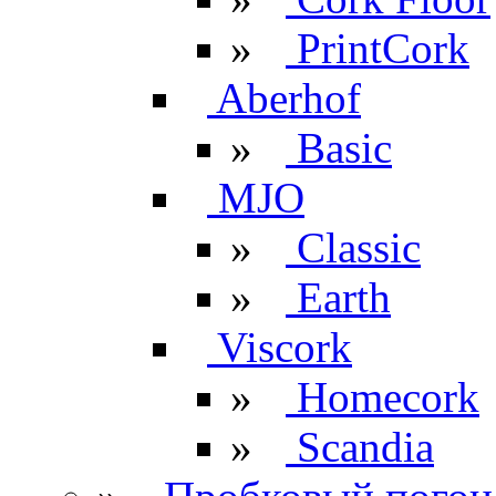
»
PrintCork
Aberhof
»
Basic
MJO
»
Classic
»
Earth
Viscork
»
Homecork
»
Scandia