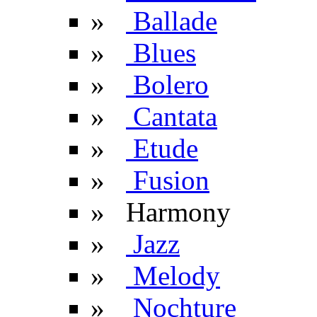
»
Ballade
»
Blues
»
Bolero
»
Cantata
»
Etude
»
Fusion
» Harmony
»
Jazz
»
Melody
»
Nochture