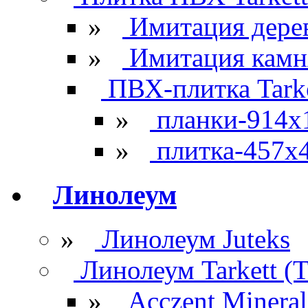
»
Имитация дере
»
Имитация камн
ПВХ-плитка Tarke
»
планки-914x
»
плитка-457х
Линолеум
»
Линолеум Juteks
Линолеум Tarkett (Т
»
Acczent Mineral