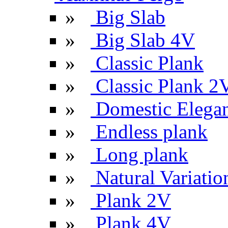
»
Big Slab
»
Big Slab 4V
»
Classic Plank
»
Classic Plank 2
»
Domestic Elega
»
Endless plank
»
Long plank
»
Natural Variatio
»
Plank 2V
»
Plank 4V