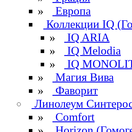
»
Европа
Коллекции IQ (Г
»
IQ ARIA
»
IQ Melodia
»
IQ MONOLI
»
Магия Вива
»
Фаворит
Линолеум Синтеро
»
Comfort
»
Horizon (Гомог