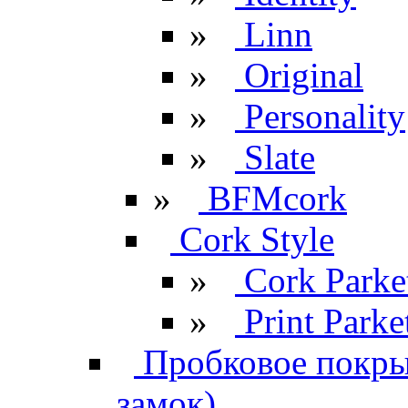
»
Linn
»
Original
»
Personality
»
Slate
»
BFMcork
Cork Style
»
Cork Parke
»
Print Parke
Пробковое покрыт
замок)