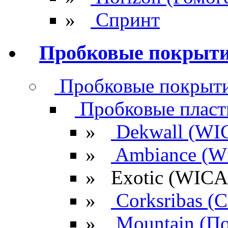
»
Спринт
Пробковые покрыт
Пробковые покрыти
Пробковые плас
»
Dekwall (WI
»
Ambiance (W
»
Exotic (WIC
»
Corksribas 
»
Mountain (По