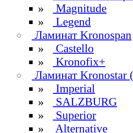
»
Magnitude
»
Legend
Ламинат Kronospan
»
Castello
»
Kronofix+
Ламинат Kronostar 
»
Imperial
»
SALZBURG
»
Superior
»
Alternative