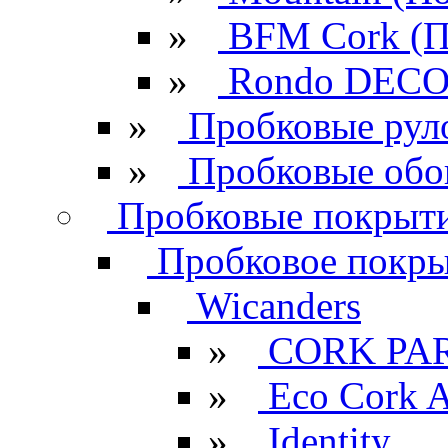
»
BFM Cork (П
»
Rondo DECO 
»
Пробковые рул
»
Пробковые обо
Пробковые покрыти
Пробковое покрыт
Wicanders
»
CORK PA
»
Eco Cork A
»
Identity