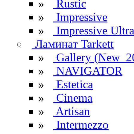
»
Rustic
»
Impressive
»
Impressive Ultr
Ламинат Tarkett
»
Gallery (New_2
»
NAVIGATOR
»
Estetica
»
Cinema
»
Artisan
»
Intermezzo