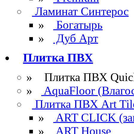
Ламинат Синтерос
»
Богатырь
»
Дуб Арт
Плитка ПВХ
» Плитка ПВХ Quick
»
AquaFloor (Влаго
Плитка ПВХ Art Til
»
ART CLICK (за
»
ART House