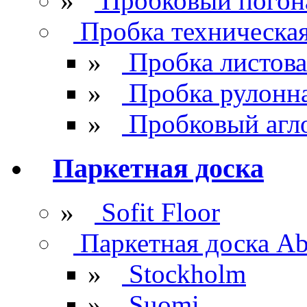
»
Пробковый погон
Пробка техническа
»
Пробка листова
»
Пробка рулонн
»
Пробковый агл
Паркетная доска
»
Sofit Floor
Паркетная доска Ab
»
Stockholm
»
Suomi