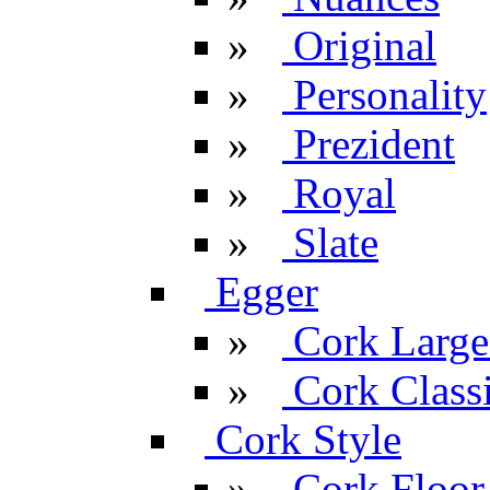
»
Original
»
Personality
»
Prezident
»
Royal
»
Slate
Egger
»
Cork Large
»
Cork Classi
Cork Style
»
Cork Floor