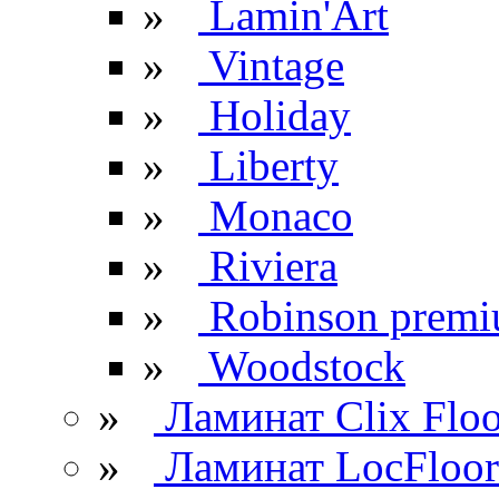
»
Lamin'Art
»
Vintage
»
Holiday
»
Liberty
»
Monaco
»
Riviera
»
Robinson prem
»
Woodstock
»
Ламинат Clix Floo
»
Ламинат LocFloor