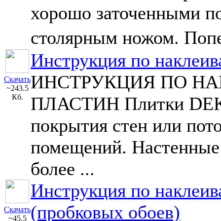
хорошо заточенными п
столярным ножом. Попе
Инструкция по наклеив
ИНСТРУКЦИЯ ПО Н
Скачать
~243.5
Кб.
ПЛАСТИН Плитки DEKW
покрытия стен или пот
помещений. Настенные
более ...
Инструкция по наклеив
(пробковых обоев)
Скачать
~45.5