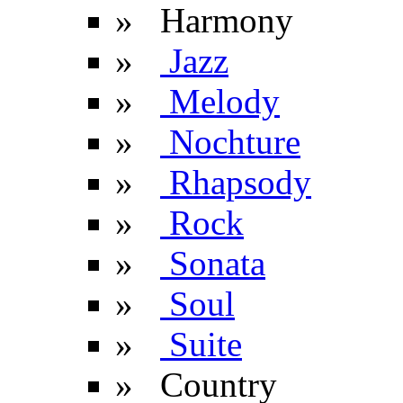
» Harmony
»
Jazz
»
Melody
»
Nochture
»
Rhapsody
»
Rock
»
Sonata
»
Soul
»
Suite
» Сountry