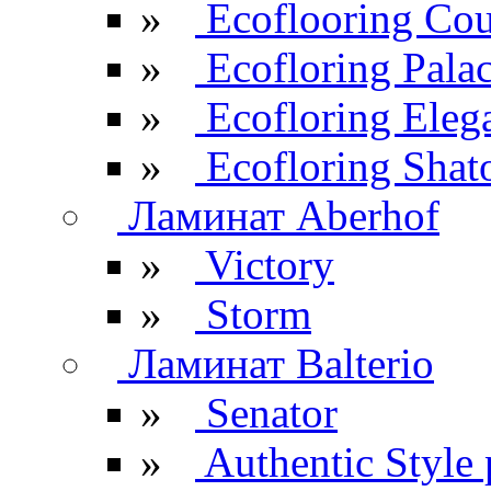
»
Ecoflooring Cou
»
Ecofloring Pala
»
Ecofloring Eleg
»
Ecofloring Shat
Ламинат Aberhof
»
Victory
»
Storm
Ламинат Balterio
»
Senator
»
Authentic Style 