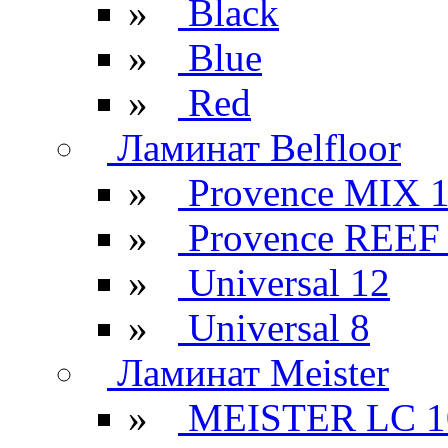
»
Black
»
Blue
»
Red
Ламинат Belfloor
»
Provence MIX 
»
Provence REEF
»
Universal 12
»
Universal 8
Ламинат Meister
»
MEISTER LC 1