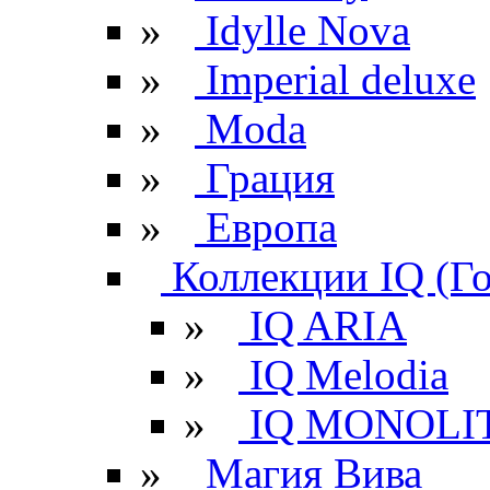
»
Idylle Nova
»
Imperial deluxe
»
Moda
»
Грация
»
Европа
Коллекции IQ (Г
»
IQ ARIA
»
IQ Melodia
»
IQ MONOLI
»
Магия Вива