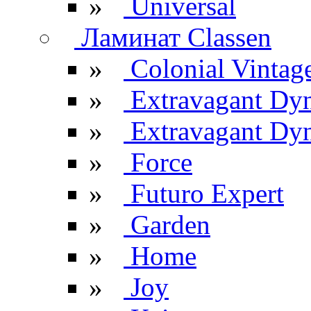
»
Universal
Ламинат Classen
»
Colonial Vintag
»
Extravagant Dy
»
Extravagant Dyn
»
Force
»
Futuro Expert
»
Garden
»
Home
»
Joy