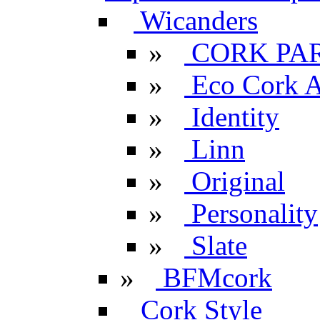
Wicanders
»
CORK PA
»
Eco Cork A
»
Identity
»
Linn
»
Original
»
Personality
»
Slate
»
BFMcork
Cork Style