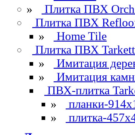
»
Плитка ПВХ Orchi
Плитка ПВХ Refloo
»
Home Tile
Плитка ПВХ Tarkett
»
Имитация дере
»
Имитация камн
ПВХ-плитка Tarke
»
планки-914x
»
плитка-457х