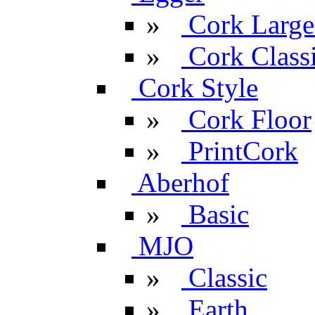
»
Cork Large
»
Cork Classi
Cork Style
»
Cork Floor
»
PrintCork
Aberhof
»
Basic
MJO
»
Classic
»
Earth