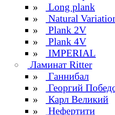
»
Long plank
»
Natural Variatio
»
Plank 2V
»
Plank 4V
»
IMPERIAL
Ламинат Ritter
»
Ганнибал
»
Георгий Побед
»
Карл Великий
»
Нефертити