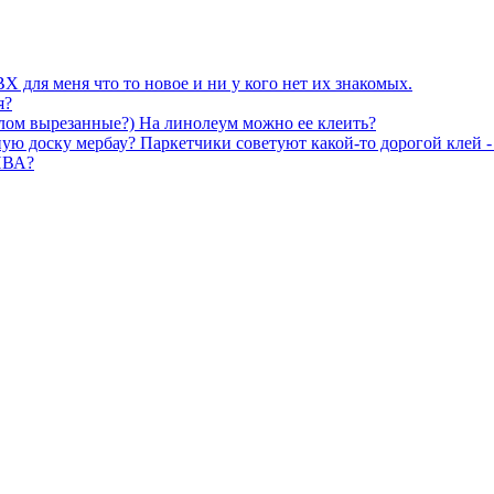
Х для меня что то новое и ни у кого нет их знакомых.
я?
злом вырезанные?) На линолеум можно ее клеить?
ю доску мербау? Паркетчики советуют какой-то дорогой клей -
 ПВА?