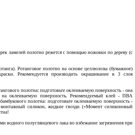
ек ламелей полотно режется с помощью ножовки по дереву (с
отанга). Ротанговое полотно на основе целлюлозы (бумажное)
краски. Рекомендуется производить окрашивание в 3 слоя
ангового полотна: подготовьте оклеиваемую поверхность - она
я на оклеиваемую поверхность. Рекомендуемый клей - ПВА
амбукового полотна: подготовьте оклеиваемую поверхность -
ть монтажный силикон, жидкие гвозди («Момент силиконовый
отна!
ями водного полуглянцевого лака во избежание загрязнения при