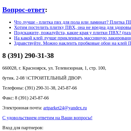
Вопрос-ответ
:
Что лучше - плитка пвх для пола или ламинат? Плитка ПВ
Хотим постелить плитку ПВХ, она не вредна для здоровь
Подскажите, пожалуйста, какие края у плитки ПВХ? (па
На какой клей лучше приклеивать массивную лакированну
Здравствуйте. Можно наклеить пробковые обои на клей
8 (391) 290-31-38
660028, г. Красноярск, ул. Телевизорная, 1, стр. 100,
бутик. 2-08 \\СТРОИТЕЛЬНЫЙ ДВОР\
Телефоны: (391) 290-31-38, 245-87-66
Факс: 8 (391) 245-87-66
Электронная почта:
artparket24@yandex.ru
С удовольствием ответим на Ваши вопросы!
Вход для партнеров: