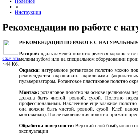
Полезное
»
Инструкции
Рекомендации по работе с на
РЕКОМЕНДАЦИИ ПО РАБОТЕ С НАТУРАЛЬНЫ
Раскрой:
вдоль ламелей полотно режется хорошо зато
Скачать
мелким зубом) или на специальном оборудовании про
~44 Кб.
Окраска:
натуральное ротанговое полотно можно пок
рекомендуется окрашивать акриловыми (акрилатны
пульверизатором. Ротанговое пластиковое полотно окр
Монтаж:
ротанговое полотно на основе целлюлозы пер
должна быть чистой, ровной, сухой. Полотно пере
профессиональный. Наклеенное еще влажное полотно 
она должна быть чистой, ровной, сухой. Клей нано
монтажный). После наклеивания полотно прижать прес
Обработка поверхности:
Верхний слой бамбукового по
эксплуатации.