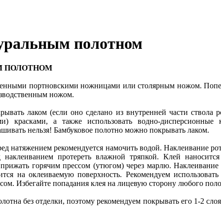
туральным полотном
М ПОЛОТНОМ
ченными портновскими ножницами или столярным ножом. Попер
изводственным ножом.
рывать лаком (если оно сделано из внутренней части ствола р
ми) красками, а также использовать водно-дисперсионные 
ашивать нельзя! Бамбуковое полотно можно покрывать лаком.
ед натяжением рекомендуется намочить водой. Наклеивание рот
д наклеиванием протереть влажной тряпкой. Клей наноситс
прижать горячим прессом (утюгом) через марлю. Наклеивание б
сится на оклеиваемую поверхность. Рекомендуем использова
сом. Избегайте попадания клея на лицевую сторону любого пол
лотна без отделки, поэтому рекомендуем покрывать его 1-2 сло