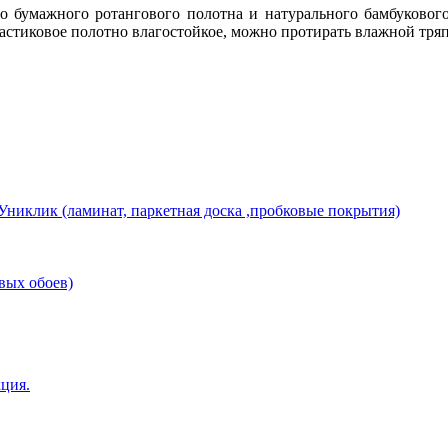
о бумажного ротангового полотна и натурального бамбукового
астиковое полотно влагостойкое, можно протирать влажной тряп
никлик (ламинат, паркетная доска ,пробковые покрытия)
вых обоев)
ция.