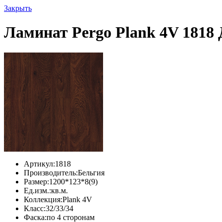
Закрыть
Ламинат Pergo Plank 4V 1818 
Артикул:
1818
Производитель:
Бельгия
Размер:
1200*123*8(9)
Ед.изм.:
кв.м.
Коллекция:
Plank 4V
Класс:
32/33/34
Фаска:
по 4 сторонам